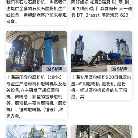
我们有石灰石磨粉机，当然我们
阿好妞妞 如意D猫君 以_茎_制_
也提供全套的石灰石磨粉机生产
洞 打炮小能手 戥愛颵卄 天一魂
线设备，希望新老客户前来参观
兵 DT_Brasst 落近海耶 623
考察。
上海高压微粉磨粉机（clirik）
上海专用磨粉铜粉200目机器供
专业生产磨粉机和磨粉机以及相
应-矿用磨粉机_磨粉机_磨粉
关设备,自主研发了超细磨粉
机- 经过磨粉机设备的加工粉
机、微粉磨、新型的雷蒙磨机
磨，其
等。磨粉机主要有磨粉机（磨粉
机）、锤式磨粉机（锤破）,种
类齐全,。