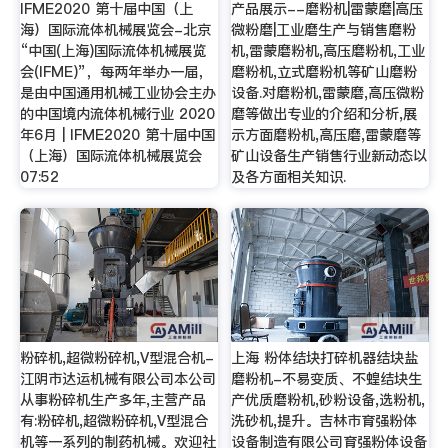
IFME2020 第十届中国（上
产品展示--磨粉机|雷蒙磨|高压
海）国际流体机械展览会-北京
微粉磨|工业磨生产与销售磨粉
“中国(上海)国际流体机械展览
机,雷蒙磨粉机,高压磨粉机,工业
会(IFME)”，每两年举办一届，
磨粉机,立式磨粉机等矿山磨粉
是由中国通用机械工业协会主办
设备.对磨粉机,雷蒙磨,高压微粉
的中国境内流体机械行业 2020
磨等做出专业的介绍和分析,展
年6月 | IFME2020 第十届中国
示方面磨粉机,高压磨,雷蒙磨等
（上海）国际流体机械展览会
矿山设备生产销售行业新动态以
07:52
及各方面相关知识.
粉碎机,超微粉碎机,V型混合机-
上海 粉体结块打碎机器结块盐
江阴市达运机械有限公司本公司
磨粉机-不易变质、不蝗结块生
从事粉碎机生产多年,主营产品
产优质磨粉机,砂粉设备,选粉机,
有:粉碎机,超微粉碎机,V型混合
洗砂机,提升。吉林市育强粉体
机等一系列的制药机械。欢迎社
设备制造有限公司育强粉体设备