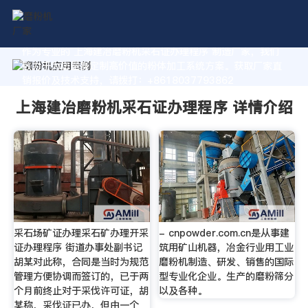
作为专业的 上海建冶磨粉机采石证办理程序 制造厂家，我们
致力于为您量身定制高价值的粉体加工系统方案。获取厂家直
销报价及技术支持，请拨打：+8618037793862
上海建冶磨粉机采石证办理程序 详情介绍
采石场矿证办理采石矿办理开采
- cnpowder.com.cn是从事建
证办理程序 街道办事处副书记
筑用矿山机器，冶金行业用工业
胡某对此称，合同是当时为规范
磨粉机制造、研发、销售的国际
管理方便协调而签订的，已于两
型专业化企业。生产的磨粉筛分
个月前终止对于采伐许可证，胡
以及各种。
某称，采伐证已办，但由一个