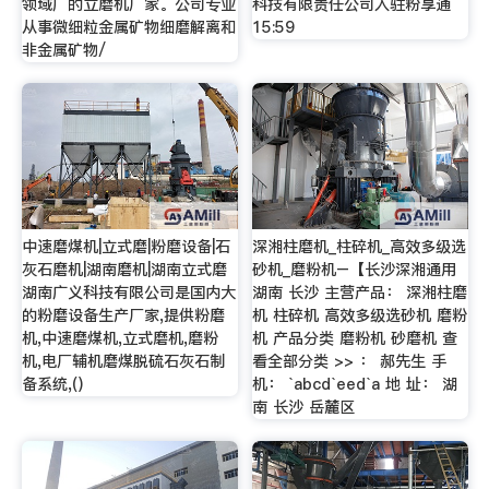
领域广的立磨机厂家。公司专业
科技有限责任公司入驻粉享通
从事微细粒金属矿物细磨解离和
15:59
非金属矿物/
中速磨煤机|立式磨|粉磨设备|石
深湘柱磨机_柱碎机_高效多级选
灰石磨机|湖南磨机|湖南立式磨
砂机_磨粉机–【长沙深湘通用
湖南广义科技有限公司是国内大
湖南 长沙 主营产品： 深湘柱磨
的粉磨设备生产厂家,提供粉磨
机 柱碎机 高效多级选砂机 磨粉
机,中速磨煤机,立式磨机,磨粉
机 产品分类 磨粉机 砂磨机 查
机,电厂辅机磨煤脱硫石灰石制
看全部分类 >> ： 郝先生 手
备系统,()
机： `abcd`eed`a 地 址： 湖
南 长沙 岳麓区