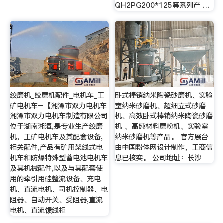
QH2PG200*125等系列产 …
绞磨机_绞磨机配件_电机车_工
卧式棒销纳米陶瓷砂磨机、实验
矿电机车–【湘潭市双力电机车
室纳米砂磨机、超细立式砂磨
湘潭市双力电机车制造有限公司
机、高效卧式棒销纳米陶瓷砂磨
位于湖南湘潭,是专业生产绞磨
机 、高纯材料磨粉机、实验室
机，工矿电机车及其配套设备,
纳米砂磨机等产品。 官方展台
相关配件,产品有矿用架线式电
由中国粉体网设计制作，工商信
机车和防爆特殊型蓄电池电机车
息已核实。 公司地址：长沙
及其机械配件,以及与其配套使
用的牵引用硅整流设备、充电
机、直流电机、司机控制器、电
阻器、自动开关、受阻器,直流
电机、直流馈线柜