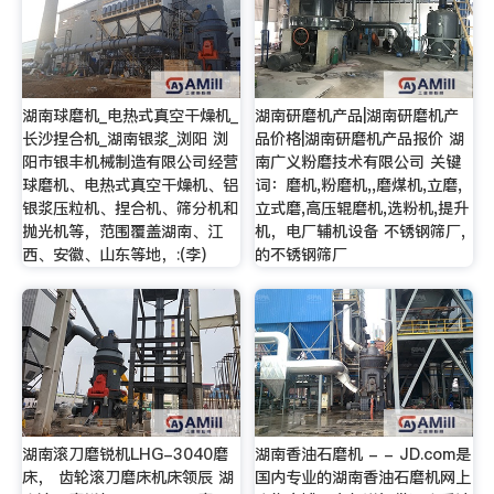
湖南球磨机_电热式真空干燥机_
湖南研磨机产品|湖南研磨机产
长沙捏合机_湖南银浆_浏阳 浏
品价格|湖南研磨机产品报价 湖
阳市银丰机械制造有限公司经营
南广义粉磨技术有限公司 关键
球磨机、电热式真空干燥机、铝
词：磨机,粉磨机,,磨煤机,立磨,
银浆压粒机、捏合机、筛分机和
立式磨,高压辊磨机,选粉机,提升
抛光机等，范围覆盖湖南、江
机，电厂辅机设备 不锈钢筛厂,
西、安徽、山东等地，:(李)
的不锈钢筛厂
湖南滚刀磨锐机LHG-3040磨
湖南香油石磨机 - - JD.com是
床， 齿轮滚刀磨床机床领辰 湖
国内专业的湖南香油石磨机网上