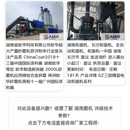
湖南省欧华科技有限公司欧华超
湖南和面机，长沙和面机，全自
大产量砂磨机获评粉体行业受关
动和面机，和面机—中国 湖南
注产品奖 ChinaCoat2018十
长沙市 面议 发送询价 进入展台
三届中国国际涂料展 湖南欧华
小起订：面议 供货总量：面议
等您 欧华制造新突破 3000L砂
更新时间： 有效日期：还剩
磨机应用铜钴合金研磨 株洲欧
181天 产品详情 SZ三型精装电
华砂磨机亮相十一届广州国际涂
动和面机系列
料展
对此设备感兴趣？或需了解 湖南磨机 详细技术
参数？
点击下方电话直接咨询厂家工程师：