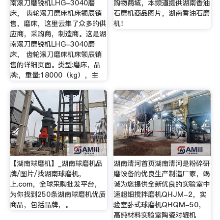
南滚刀磨锐机LHG-3040磨
购物商城，本频道提供湖南香油
床， 齿轮滚刀磨床机床领辰销
石磨机商品图片，湖南香油石磨
售，磨床，这里云集了众多的供
机！
应商，采购商，制造商。这是湖
南滚刀磨锐机LHG-3040磨
床， 齿轮滚刀磨床机床领辰销
售的详细页面。类型:磨床，品
牌:，重量:18000（kg），主
【湖南球磨机】_湖南球磨机品
湖南清河首页湖南清河是粉碎研
牌/图片/找湖南球磨机，
磨设备的优良生产制造厂家，竭
上.com，全球采购批发平台，
诚为您提供全新优良的实验室中
为你找到250条湖南球磨机优质
速超细搅拌磨机QHJM-2，实
商品，包括品牌，。
验室卧式球磨机QHQM-50，
高纯材料实验室陶瓷对辊机