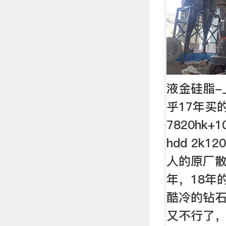
液金硅脂-上
乎17年买的
7820hk+1
hdd 2k
人的原厂
年，18年
酷冷的钻
又不行了