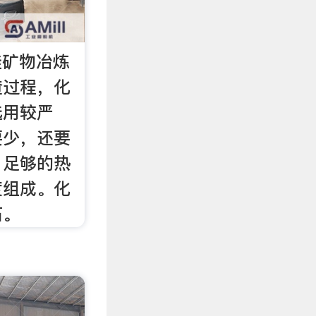
硅矿物冶炼
渣过程，化
选用较严
要少，还要
、足够的热
度组成。化
石。