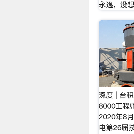
永逸，没想
深度 | 台
8000工
2020年
电第26届