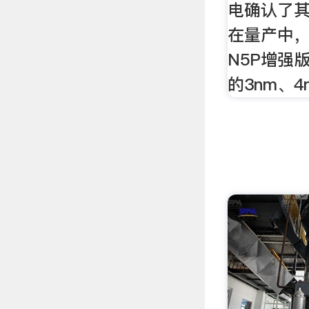
电确认了其
在量产中，
N5P增强
的3nm、4