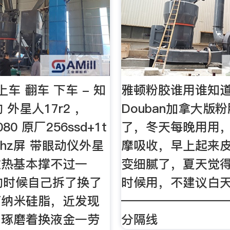
车 翻车 下车 - 知
雅顿粉胶谁用谁知道
 外星人17r2 ，
Douban加拿大版
080 原厂256ssd+1t
了，冬天每晚用用
120hz屏 带眼动仪外星
摩吸收，早上起来
散热基本撑不过一
变细腻了，夏天觉
的时候自己拆了换了
时候用，不建议白
石纳米硅脂，近发现
————————
，琢磨着换液金一劳
分隔线