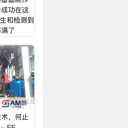
并成功在这
发生和检测到
布满了
技术，何止
 EE