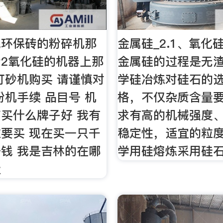
泥环保砖的粉碎机那
金属硅_2.1、氧化
2氧化硅的机器上那
金属硅的过程是无
打砂机购买 请谨慎对
学硅冶炼对硅石的
粉机手续 品目号 机
格，不仅杂质含量
买什么牌子好 我有
求有高的机械强度
要买 现在买一只千
稳定性，适宜的粒
钱 我是吉林的在哪
学用硅熔炼采用硅
近