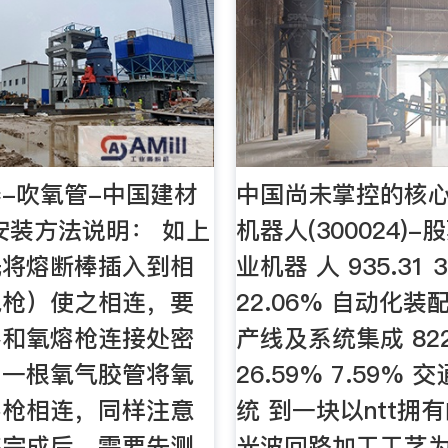
-吹氧管-中国建材
中国尚未掌控的核心
安装方法说明： 如上
机器人(300024)-
先将熔断棒插入到相
业机器 人 935.31 3
氧枪）使之相连，要
22.06% 自动化
棒和氧熔枪连接处密
产线及系统集成 822
用一根氧气胶管将氧
26.59% 7.59%
熔枪相连，同样注意
统 到一块以ntt拥
装完成后，需要先测
光波回路加工工艺