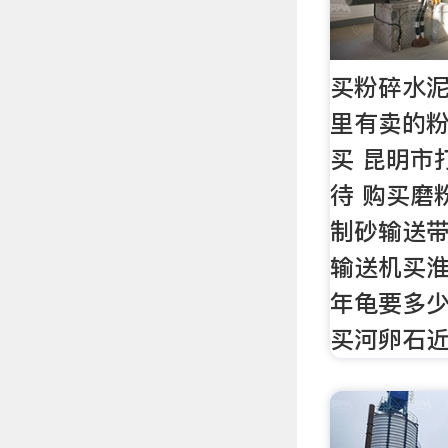
买粉碎水
里有卖的粉
买 昆明市
待 购买磨
制砂输送带
输送机买淮
年龟要多少
买河卵石