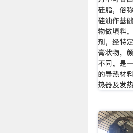
硅脂，俗
硅油作基
物做填料
剂，经特
膏状物，
不同。是
的导热材
热器及发