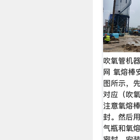
吹氧管机器
网 氧熔棒
图所示，
对应（吹
注意氧熔
封。然后
气瓶和氧
密封。安