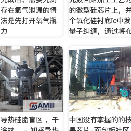
否存在氧气泄漏的情
的微型硅芯片上，
方法是先打开氧气瓶
个氧化硅衬底ic中
压力
量子纠缠，通过将
导热硅脂盲区 ，千
中国没有掌握的的
涂抹。 - 知乎导热
是芯片-面包板社区 -