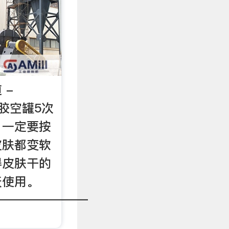
 -
粉胶空罐5次
，一定要按
皮肤都变软
得皮肤干的
天使用。
————————