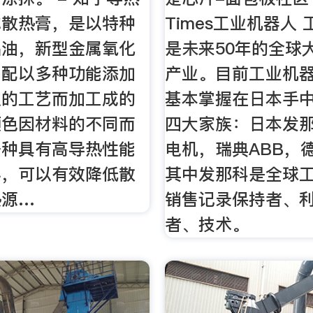
称散热膏，是以特种
Times工业机器人
础油，新型金属氧化
是未来50年的全球
，配以多种功能添加
产业。目前工业机
定的工艺而加工成的
基本掌握在日本手中
颜色因材料的不同而
四大家族：日本发
一种具有高导热性能
电机，瑞典ABB，
料，可以有效降低散
其中发那科是全球
热源…
销售记录保持者、
者、技术。