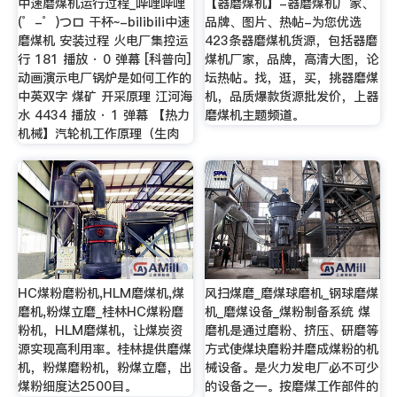
中速磨煤机运行过程_哔哩哔哩
【器磨煤机】-器磨煤机厂家、
(゜-゜)つロ 干杯~-bilibili中速
品牌、图片、热帖-为您优选
磨煤机 安装过程 火电厂集控运
423条器磨煤机货源，包括器磨
行 181 播放 · 0 弹幕 [科普向]
煤机厂家，品牌，高清大图，论
动画演示电厂锅炉是如何工作的
坛热帖。找，逛，买，挑器磨煤
中英双字 煤矿 开采原理 江河海
机，品质爆款货源批发价，上器
水 4434 播放 · 1 弹幕 【热力
磨煤机主题频道。
机械】汽轮机工作原理（生肉
HC煤粉磨粉机,HLM磨煤机,煤
风扫煤磨_磨煤球磨机_钢球磨煤
磨机,粉煤立磨_桂林HC煤粉磨
机_磨煤设备_煤粉制备系统 煤
粉机，HLM磨煤机，让煤炭资
磨机是通过磨粉、挤压、研磨等
源实现高利用率。桂林提供磨煤
方式使煤块磨粉并磨成煤粉的机
机，粉煤磨粉机，粉煤立磨，出
械设备。是火力发电厂必不可少
煤粉细度达2500目。
的设备之一。按磨煤工作部件的