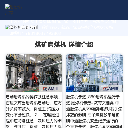
作为专业的 煤矿磨煤机 制造厂家，我们致力于为您量身定制
高价值的粉体加工系统方案。获取厂家直销报价及技术支持，
请拨打：+8618037793862
煤矿磨煤机 详情介绍
启动磨煤机的操作及注意事项_
磨煤机参数_860磨煤机运行参
百度文库当磨煤机启动后，应将
数,磨煤机参数-教育文档类 中
升负荷率改大，保证主 汽压力
速磨煤机风环动静间隙对石子煤
变化不会过快。 3、 在暖磨过
排放的影响 石子煤排放率是影
程中应特别注意一次风压力的调
响中速磨煤机安全经济运行的一
整，要及时，保证一次风压力稳
个重要参数。磨煤机风环动静间