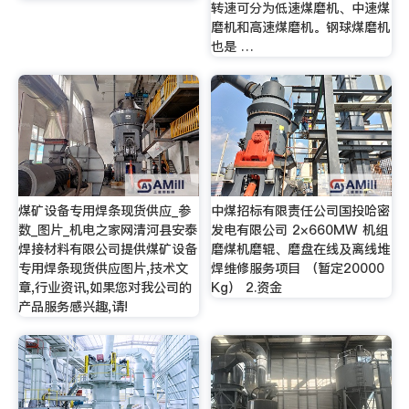
转速可分为低速煤磨机、中速煤
磨机和高速煤磨机。钢球煤磨机
也是 …
煤矿设备专用焊条现货供应_参
中煤招标有限责任公司国投哈密
数_图片_机电之家网清河县安泰
发电有限公司 2×660MW 机组
焊接材料有限公司提供煤矿设备
磨煤机磨辊、磨盘在线及离线堆
专用焊条现货供应图片,技术文
焊维修服务项目 （暂定20000
章,行业资讯,如果您对我公司的
Kg） 2.资金
产品服务感兴趣,请!