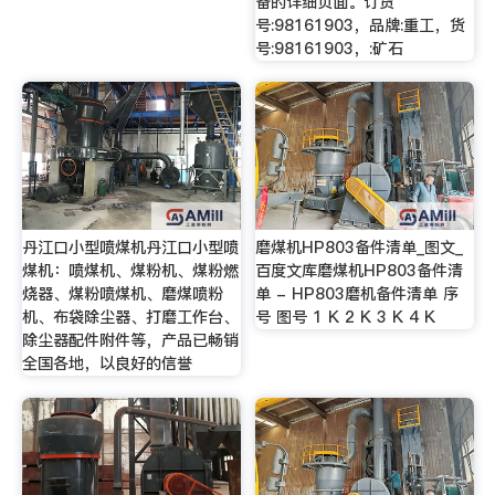
备的详细页面。订货
号:98161903，品牌:重工，货
号:98161903，:矿石
丹江口小型喷煤机丹江口小型喷
磨煤机HP803备件清单_图文_
煤机：喷煤机、煤粉机、煤粉燃
百度文库磨煤机HP803备件清
烧器、煤粉喷煤机、磨煤喷粉
单 - HP803磨机备件清单 序
机、布袋除尘器、打磨工作台、
号 图号 1 K 2 K 3 K 4 K
除尘器配件附件等，产品已畅销
全国各地，以良好的信誉