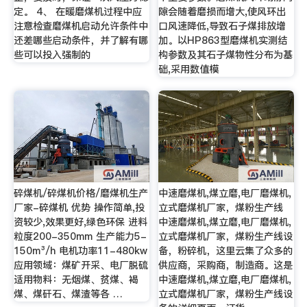
定。 4、 在暖磨煤机过程中应
隙会随着磨损而增大,使风环出
注意检查磨煤机启动允许条件中
口风速降低,导致石子煤排放增
还差哪些启动条件，并了解有哪
加。以HP863型磨煤机实测结
些可以投入强制的
构参数及其石子煤物性分布为基
础,采用数值模
碎煤机/碎煤机价格/磨煤机生产
中速磨煤机,煤立磨,电厂磨煤机,
厂家-碎煤机 优势 操作简单,投
立式磨煤机厂家，煤粉生产线
资较少,效果更好,绿色环保 进料
中速磨煤机,煤立磨,电厂磨煤机,
粒度200-350mm 生产能力5-
立式磨煤机厂家，煤粉生产线设
150m³/h 电机功率11-480kw
备，粉碎机，这里云集了众多的
应用领域：煤矿开采、电厂脱硫
供应商，采购商，制造商。这是
适用物料：无烟煤、贫煤、褐
中速磨煤机,煤立磨,电厂磨煤机,
煤、煤矸石、煤渣等各 …
立式磨煤机厂家，煤粉生产线设