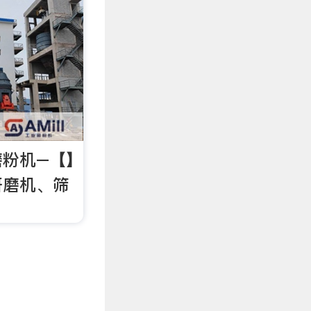
磨粉机–【】
研磨机、筛