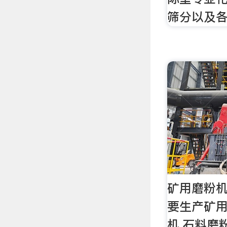
筛分以及
矿用磨粉机
要生产矿用
机,石料磨