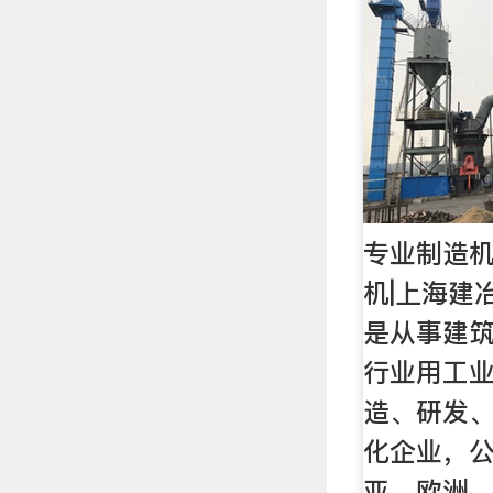
专业制造机
机|上海建
是从事建
行业用工
造、研发
化企业，
亚、欧洲