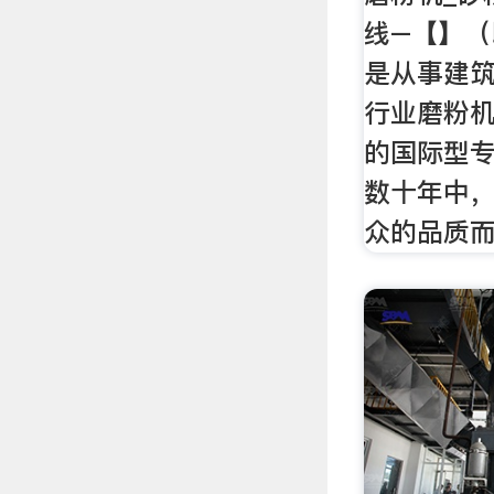
线–【】
是从事建
行业磨粉
的国际型
数十年中
众的品质