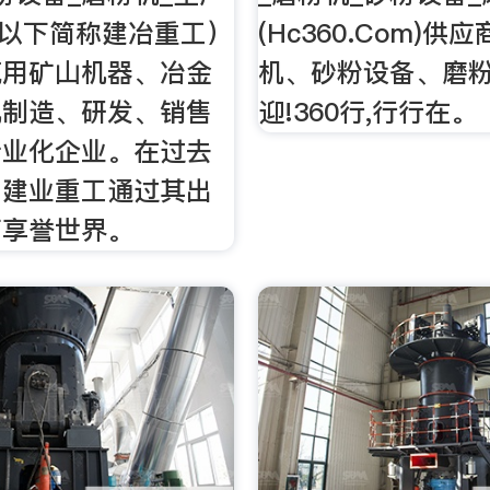
（以下简称建冶重工）
(Hc360.Com)供
筑用矿山机器、冶金
机、砂粉设备、磨粉
机制造、研发、销售
迎!360行,行行在。
专业化企业。在过去
，建业重工通过其出
而享誉世界。