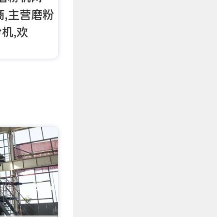
应商,主营磨粉
机,欢