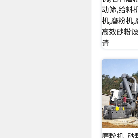
动筛,给料
机,磨粉机,
高效砂粉设备
请
磨粉机_砂