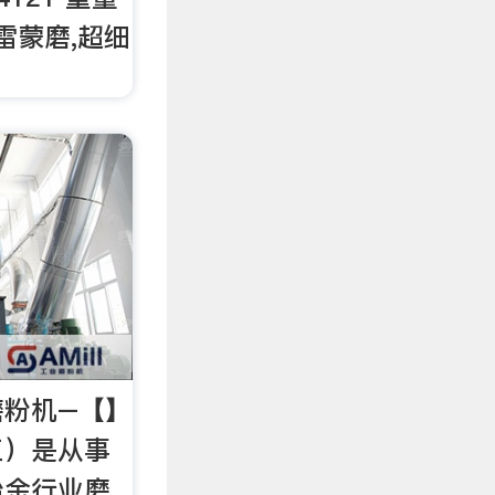
雷蒙磨,超细
。
磨粉机–【】
工）是从事
冶金行业磨