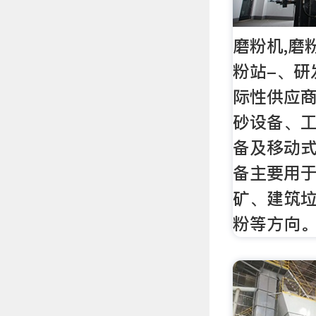
磨粉机,磨
粉站-、研
际性供应
砂设备、
备及移动
备主要用
矿、建筑
粉等方向