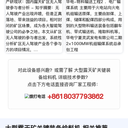
产研现状：国内露天矿区无人驾
华电-物料输送工程2 ．电厂输
驶参与者分析 - 知乎摘要：无
煤系统 主要用于火电站向火电
人驾驶产业出现井喷，但是正真
机组输送原煤，主要由卸煤、上
落地、带来效益的项目。相对封
煤、储煤和配煤四部分构成，用
闭的矿区场景，成为各大智能驾
到的大型物料输送装备包括翻车
驶公司的必争之地。本文从矿区
机、带式输送机、堆取料机等。
无人驾驶的参与者出发，系统性
华电宁夏灵武发电有限公司二期
分析矿区无人驾驶产业各个参与
2×1000MW机组输煤系统总承
方的项目情况，…
包工程
对此设备感兴趣？或需了解 大型露天矿关键装
备给料机 详细技术参数？
点击下方电话直接咨询厂家工程师：
+8618037793862