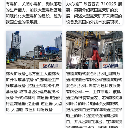
有煤矿、关闭小煤矿、淘汰落后
力机械厂 陕西西安 710025 摘
的生产能力，加快大型煤炭基地
要：简要介绍我国露天矿的发
和现代化大型煤矿的建设，这为
展，阐述大型露天矿开采所需的
我国企业的发展提…
设备及其国内外技术发展现状。
露天矿设备_北方重工大型露天
智能双轴式混合机系列_湖南万
矿开采成套装备 矿渣粉磨生产
通科技股份有限公司智能双轴式
线成套设备 混凝土预制构件成
混合机系列-湖南万通科技股份
套设备 城市垃圾处理成套技术
有限公司-一、工作原理：该机
设备 板式给料机 减速器 辊压机
通过两根装有呈左、右螺旋状排
行星减速器 逆止器 逆止器 大齿
列叶片的叶片轴同步反向旋转，
轮 大齿轮 液压和润滑设备
把从进料口进来的物料通过搅拌
轴上的叶片边搅拌边推向出料
口，并从出料口排出。在物料搅
拌和输送过程中，根据用户的工