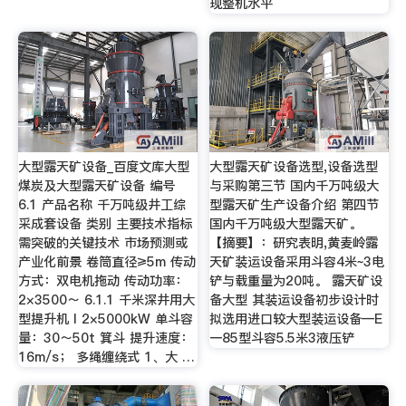
现整机水平
大型露天矿设备_百度文库大型
大型露天矿设备选型,设备选型
煤炭及大型露天矿设备 编号
与采购第三节 国内千万吨级大
6.1 产品名称 千万吨级井工综
型露天矿生产设备介绍 第四节
采成套设备 类别 主要技术指标
国内千万吨级大型露天矿。
需突破的关键技术 市场预测或
【摘要】：研究表明,黄麦岭露
产业化前景 卷筒直径≥5m 传动
天矿装运设备采用斗容4米~3电
方式：双电机拖动 传动功率：
铲与载重量为20吨。 露天矿设
2×3500～ 6.1.1 千米深井用大
备大型 其装运设备初步设计时
型提升机 I 2×5000kW 单斗容
拟选用进口较大型装运设备—E
量：30～50t 箕斗 提升速度：
一85型斗容5.5米3液压铲
16m/s； 多绳缠绕式 1、大 …