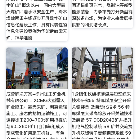
字矿山”概念以来，国内大型露
团还瞄准页岩气、煤制油等新型
天煤矿即着手以安全生产、降本
能源装备，力争率先打开新型能
增效两条主线逐步开展数字矿山
源装备市场，为企业未来发展提
信息化建设工作，具有代表性的
供新的利润增长点。
信息化建设案例为华能伊敏露天
矿、神华准能
成套解决方案-徐州徐工矿业机
1含硫化铁结核薄煤层短壁综采
械有限公司 - XCMG大型露天
技术研究55 特厚煤层安全开采
矿业施工：露天采矿、剥离运输
关键装备 及自动化技术 56 特
施工、废岩的挖掘运输施工，可
厚煤层大采高综放开采关键技术
选择徐工200-700t矿用挖掘机
及装备 57 DCD204B矿井提升
与90-360t矿用自卸车组成大
机电气控制系统 58 矿井交流提
型成套化矿用施工机群。 有色
升机双馈转子变频调速系统 59