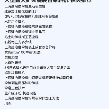
大型露天矿关键装备给料机 相关推荐
上海建冶磨粉机生石灰磨机
北京加工褐煤粉的工厂
GWFL型超微粉碎机组球形石墨整形
水泥用立磨机
上海建冶磨粉机碎石场布置流程
上海建冶磨粉机湖北重晶石
粘土粉碎机械工艺流程
石粉每立方多少钱
上海建冶磨粉机瓷土成套设备价格
求购mtm100中速t形磨
磨机绞龙
大白粉设备
3R摆式磨机进料口总是冒很大灰尘是怎会事
编制袋粉碎机
上海建冶磨粉机中速磨煤机磨辊焊接成套设备
粉碎硝铵用那种粉碎机
粉磨工程技术
生产腻子粉 机器设备
上海建冶磨粉机粉煤灰粉碎加工方法
地图