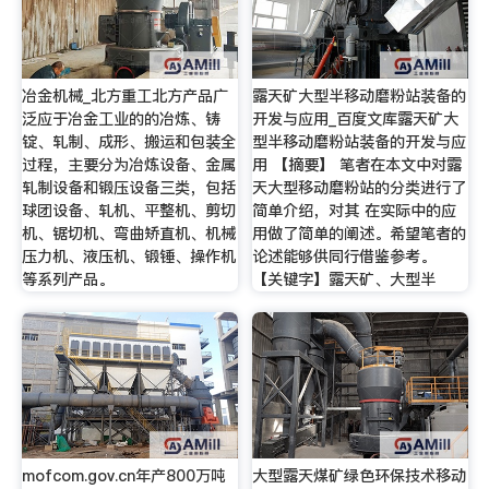
冶金机械_北方重工北方产品广
露天矿大型半移动磨粉站装备的
泛应于冶金工业的的冶炼、铸
开发与应用_百度文库露天矿大
锭、轧制、成形、搬运和包装全
型半移动磨粉站装备的开发与应
过程，主要分为冶炼设备、金属
用 【摘要】 笔者在本文中对露
轧制设备和锻压设备三类，包括
天大型移动磨粉站的分类进行了
球团设备、轧机、平整机、剪切
简单介绍，对其 在实际中的应
机、锯切机、弯曲矫直机、机械
用做了简单的阐述。希望笔者的
压力机、液压机、锻锤、操作机
论述能够供同行借鉴参考。
等系列产品。
【关键字】露天矿、大型半
mofcom.gov.cn年产800万吨
大型露天煤矿绿色环保技术移动