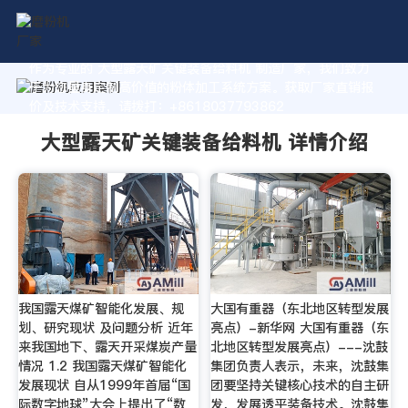
作为专业的 大型露天矿关键装备给料机 制造厂家，我们致力
于为您量身定制高价值的粉体加工系统方案。获取厂家直销报
价及技术支持，请拨打：+8618037793862
大型露天矿关键装备给料机 详情介绍
我国露天煤矿智能化发展、规
大国有重器（东北地区转型发展
划、研究现状 及问题分析 近年
亮点）-新华网 大国有重器（东
来我国地下、露天开采煤炭产量
北地区转型发展亮点）---沈鼓
情况 1.2 我国露天煤矿智能化
集团负责人表示，未来，沈鼓集
发展现状 自从1999年首届“国
团要坚持关键核心技术的自主研
际数字地球”大会上提出了“数
发，发展透平装备技术。沈鼓集