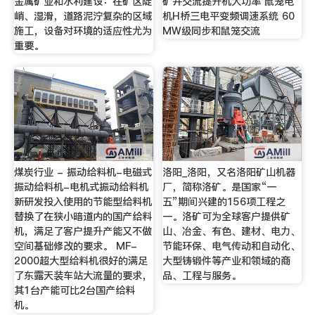
金属矿业和水利建设：在矿区陡
矿井交流提升机大功率 鼠笼电
峭、湿滑，道路泥泞复杂的区域
机H桥三电平变频调速系统 60
施工，设备对环境的适应性尤为
MW级同步和鼠笼交流
重要。
煤炭行业 - 振动给料机-电磁式
洛阳_洛阳，又名洛阳矿山机器
振动给料机-电机式振动给料机
厂，简称洛矿。是国家“一
新研发投入使用的节能型给料机
五”期间兴建的156项工程之
替换了在狭小暗道内的国产给料
一。洛矿可为全球客户提供矿
机，满足了客户提升产能又不做
山、冶金、有色、建材、电力、
空间基础修改的要求。 MF-
节能环保、电气传动和自动化、
2000超大型给料机很好的满足
大型铸锻件等产业和领域的商
了东露天装车站大流量的要求，
品、工程与服务。
其1台产能可比2台国产给料
机。