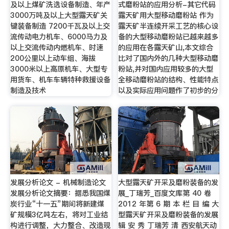
及以上煤矿洗选设备制造、年产
式磨粉站的应用分析-其它代码
3000万吨及以上大型露天矿关
露天矿用大型移动磨粉站 作为
键装备制造 7200千瓦及以上交
露天矿半连续开采工艺的核心设
流传动电力机车、6000马力及
备的大型移动磨粉站已越来越多
以上交流传动内燃机车、时速
的应用在各露天矿山,本文综合
200公里以上动车组、海拔
比对了国内外的几种大型移动磨
3000米以上高原机车、大型专
粉站,并对国内应用较多的大型
用货车、机车车辆特种救援设备
全移动磨粉站的结构、性能特点
制造及技术
以及实际应用问题作了初步的分
发展分析论文 - 机械制造论文
大型露天矿开采及磨粉装备的发
发展分析论文摘要：据悉我国煤
展_丁瑞芳_百度文库第 40 卷
炭行业“十一五”期间将新建煤
2012 年第 6 期 本 栏 目 编 大
矿规模3亿吨左右，将对工业结
型露天矿开采及磨粉装备的发展
构进行调整，大力整合、改造现
辑 安 秀 丁瑞芳 清 西安航天动