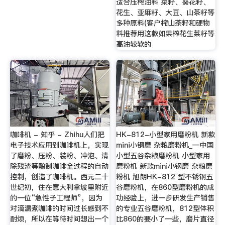
适合压榨油料 菜籽、葵花籽、
花生、亚麻籽、大豆、山茶籽等
多种原料(客户榨山茶籽和硬物
料推荐用这款如果榨花生菜籽等
高油较软的
咖啡机 - 知乎 - Zhihu人们把
HK-812-小型家用磨粉机 新款
电子技术应用到咖啡机上，实现
mini小钢磨 杂粮磨粉机_—中国
了磨粉、压粉、装粉、冲泡、清
小型五谷杂粮磨粉机 小型家用
除残渣等酿制咖啡全过程的自动
磨粉机 新款mini小钢磨 杂粮磨
控制，创造了咖啡机。西元二十
粉机 旭朗HK-812 型不锈钢五
世纪初，住在意大利拿坡里附近
谷磨粉机，在860型磨粉机的成
的一位“急性子工程师”，因为
功经验上，进一步研发生产销售
对滴漏煮咖啡的时间过长感到不
的专业五谷磨粉机，812型体积
耐烦，所以在等待时间想出一个
比860的要小了一些，磨片直径