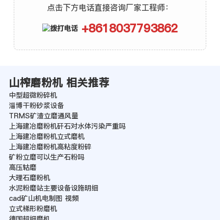
点击下方电话直接咨询厂家工程师：
+8618037793862
山榨磨粉机 相关推荐
中型超微粉碎机
淄博干粉砂浆设备
TRMS矿渣立磨通风量
上海建冶磨粉机矸石对水体污染严重吗
上海建冶磨粉机立式磨机
上海建冶磨粉机高粘度粉碎
矿粉立磨可以生产石粉吗
高压轱磨
大理石磨粉机
水泥粉磨站主要设备设施明细
cad矿山机电制图 视频
立式梯形粉磨机
德国超细磨机