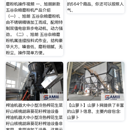
磨粉机操作视频 一、旭朗新款
的564个商品，你还可以按照人
五谷杂粮磨粉机产品介绍
气、
（一）、旭朗 五谷杂粮磨粉机
由不锈钢精铸加工而成，配用特
制双值电容异步电动机，动力强
劲。（二）、旭朗 五谷杂粮磨
粉机属连续投料式作业，结构豪
华大方，噪音低，磨粉细腻，无
粉尘，操作简单方便。
榨油机器大中小型冷热榨花生菜
【山萝卜】山萝卜网提供了丰富
籽山核桃胡麻葵花籽榨油设备
的山萝卜信息，主要内容包含:
榨油机器大中小型冷热榨花生菜
山萝卜
籽山核桃胡麻葵花籽榨油设备非
家用，食用油加工设备，这里云