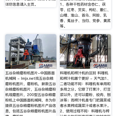
详尽信息请入主页。
1、各种干性药材含杏仁、茯
苓、红枣、芡实、枸杞、薏仁、
山楂、淮山、首乌、阿胶、乳
香、菟丝子、当归、党参、黄芪
等。
五谷杂粮磨粉机图片-中国路面
料理机和榨汁机的区别 料理机
机械网 - lmjx.net找五谷杂粮
和榨汁机哪个更好 - 天气加1、
磨粉机图片，磨粉机，新款五谷
二者功能不同：料理机有单用和
杂粮磨粉机图片，五谷杂粮磨粉
多用之分。它除了打果汁、打豆
机现磨图片，200型五谷杂粮磨
浆以外，还可以磨粉、绞肉、刨
粉机上中国路面机械网，本为你
冰等；而榨汁机是专门把蔬菜或
提供五谷杂粮磨粉机图片产品信
者水果榨成蔬菜汁或者水果汁。
息，包括五谷杂粮磨粉机图片品
2、使用过程不同：料理机与榨