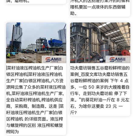
牌，磨粉机。
汁机大的区别是打果汁的时候料
理机要加一点液体的东西做辅
助。
|菜籽油液压榨油机生产厂家|白
功夫磨坊销售五谷磨粉鲜榨油的
银区榨油机|菜籽油液压榨油机
案例_百度文库功夫磨坊销售五
生产厂家|白银区榨油机,八方资
谷磨粉鲜榨油的案例 下午 4 点
源网云集了众多的菜籽液压榨油
多，一位 50 来岁的大嫂推着自
机,菜籽油液压榨油机生产厂家,
行车，走到功夫磨坊前 停了下
全自动菜籽榨油机,榨油机供应
来。“的葵花籽油一斤在 8 元左
商，采购商，制造商。这是 |菜
右，为啥你这要卖 23 元 一
籽油液压榨油机生产厂家|白银
斤？
区榨油机 的详细页面。液压榨
与螺旋榨的区别 液压榨和螺旋
榨同为