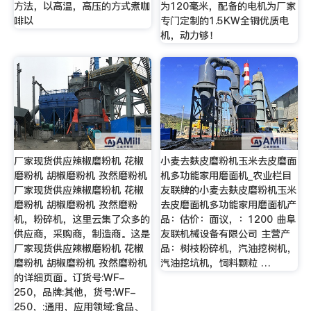
方法，以高温，高压的方式煮咖
为120毫米，配备的电机为厂家
啡以
专门定制的1.5KW全铜优质电
机，动力够！
厂家现货供应辣椒磨粉机 花椒
小麦去麸皮磨粉机玉米去皮磨面
磨粉机 胡椒磨粉机 孜然磨粉机
机多功能家用磨面机_农业栏目
厂家现货供应辣椒磨粉机 花椒
友联牌的小麦去麸皮磨粉机玉米
磨粉机 胡椒磨粉机 孜然磨粉
去皮磨面机多功能家用磨面机产
机，粉碎机，这里云集了众多的
品：估价：面议，：1200 曲阜
供应商，采购商，制造商。这是
友联机械设备有限公司 主营产
厂家现货供应辣椒磨粉机 花椒
品：树枝粉碎机，汽油挖树机，
磨粉机 胡椒磨粉机 孜然磨粉机
汽油挖坑机，饲料颗粒 …
的详细页面。订货号:WF-
250，品牌:其他，货号:WF-
250，:通用，应用领域:食品、