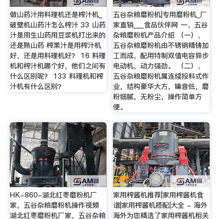
做山药汁用料理机还是榨汁机_
五谷杂粮磨粉机|专用磨粉机_厂
破壁机山药汁怎么榨汁 33 山药
家直销___食品伙伴网 一、五谷
汁是用生山药用豆浆机打出来的
杂粮磨粉机产品介绍 （一）、
还是熟山药 榨果汁是用榨汁机
五谷杂粮磨粉机由不锈钢精铸加
好，还是用料理机好？ 16 料理
工而成，配用特制双值电容异步
机和榨汁机哪个好，他们之间有
电动机，动力强劲。 （二）、
什么区别呢？ 133 料理机和榨
五谷杂粮磨粉机属连续投料式作
汁机有什么区别？
业，结构豪华大方，噪音低，磨
粉细腻，无粉尘，操作简单方
便。
HK-860-湖北红枣磨粉机厂
家用榨酱机推荐|家用榨酱机食
家，五谷杂粮磨粉机操作视频
谱|家用榨酱机搭配|大全 - 海外
湖北红枣磨粉机厂家，五谷杂粮
海外为您精选了家用榨酱机相关