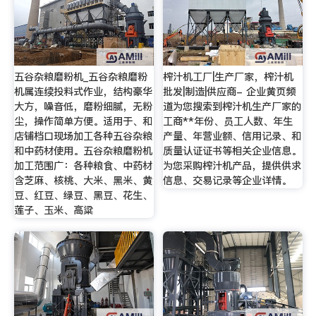
五谷杂粮磨粉机_五谷杂粮磨粉
榨汁机工厂|生产厂家，榨汁机
机属连续投料式作业，结构豪华
批发|制造|供应商- 企业黄页频
大方，噪音低，磨粉细腻，无粉
道为您搜索到榨汁机生产厂家的
尘，操作简单方便。适用于、和
工商**年份、员工人数、年生
店铺档口现场加工各种五谷杂粮
产量、年营业额、信用记录、和
和中药材使用。五谷杂粮磨粉机
质量认证证书等相关企业信息。
加工范围广：各种粮食、中药材
为您采购榨汁机产品，提供供求
含芝麻、核桃、大米、黑米、黄
信息、交易记录等企业详情。
豆、红豆、绿豆、黑豆、花生、
莲子、玉米、高粱