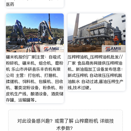
医药
碾米机报价|厂家|主营：自吸式
压榨榨油机_压榨榨油机批发//
粉碎机，碾米机，组合机，磨粉
厂家 食品商务网提供压榨榨油
机 乐山市井研县乐丰农机有限
机。新油脂加工设备发布信息：
公司 主营：打包机、打捆机、
新式压榨机 自动液压压榨机脱
揉搓机、饲料机、包膜机、回收
油脱水 自动过滤,酱油压榨生产
机、薯类淀粉设备，粉条机、粉
线,技术过硬。
皮机生产线，酿酒设备，酒类储
存罐，运输罐等。
对此设备感兴趣？或需了解 山榨磨粉机 详细技
术参数？