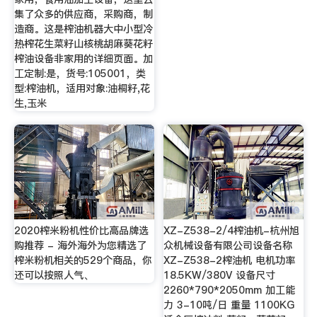
集了众多的供应商，采购商，制
造商。这是榨油机器大中小型冷
热榨花生菜籽山核桃胡麻葵花籽
榨油设备非家用的详细页面。加
工定制:是，货号:105001，类
型:榨油机，适用对象:油桐籽,花
生,玉米
2020榨米粉机性价比高品牌选
XZ-Z538-2/4榨油机-杭州旭
购推荐 - 海外海外为您精选了
众机械设备有限公司设备名称
榨米粉机相关的529个商品，你
XZ-Z538-2榨油机 电机功率
还可以按照人气、
18.5KW/380V 设备尺寸
2260*790*2050mm 加工能
力 3-10吨/日 重量 1100KG