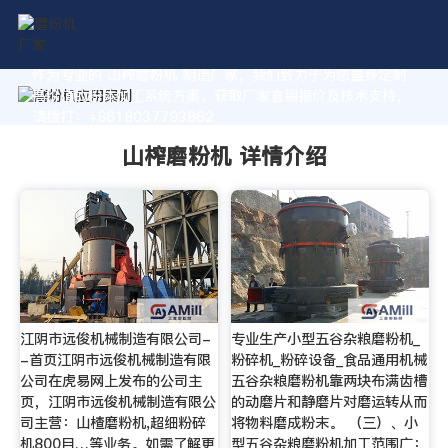
作为专业的 山榨磨粉机 制造厂家，我们致力于为您量身定制
高价值的粉体加工系统方案。获取厂家直销报价及技术支持，
请拨打：+8618037793862
山榨磨粉机 详情介绍
江阴市远俊机械制造有限公司-
专业生产小型五谷杂粮磨粉机_
-首页江阴市远俊机械制造有限
粉碎机_粉碎设备_食品通用机械
公司在虎易网上发布的公司主
五谷杂粮磨粉机靠两块布满齿槽
页，江阴市远俊机械制造有限公
的动磨片和静磨片对磨运转从而
司主营：山楂磨粉机,超细粉碎
将物料磨成粉末。 （三）、小
机800目…等业务。如需了解更
型五谷杂粮磨粉机加工范围广：