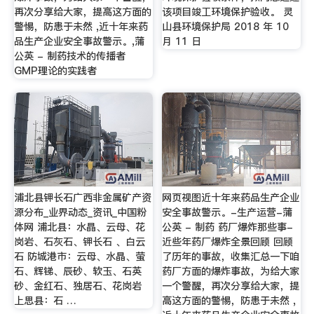
再次分享给大家，提高这方面的
该项目竣工环境保护验收。 灵
警惕，防患于未然 ,近十年来药
山县环境保护局 2018 年 10
品生产企业安全事故警示。,蒲
月 11 日
公英 - 制药技术的传播者
GMP理论的实践者
浦北县钾长石广西非金属矿产资
网页视图近十年来药品生产企业
源分布_业界动态_资讯_中国粉
安全事故警示。-生产运营-蒲
体网 浦北县：水晶、云母、花
公英 - 制药 药厂爆炸那些事-
岗岩、石灰石、钾长石 、白云
近些年药厂爆炸全景回顾 回顾
石 防城港市：云母、水晶、萤
了历年的事故，收集汇总一下咱
石、辉锑、辰砂、软玉、石英
药厂方面的爆炸事故，为给大家
砂、金红石、独居石、花岗岩
一个警醒，再次分享给大家，提
上思县：石 …
高这方面的警惕，防患于未然 ,