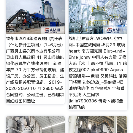
钦州市2019年建设项目责任表
战机世界官方-WOWP-空中
（计划新开工项目）(1-6月份)
网-中国空战网游-5月29 玻璃
广西灵山县兴泰木业有限公司
heart 南方福克斯 Blut-und-
灵山县人民政府 41 灵山县琮皓
Ehre jonny 中国人有力量 无痛
钢化玻璃生产线建设项目 新建
人流手术 十恶不慑 猎鹰-T1 暗
年产 70 万平方米钢化玻璃，建
夜之瞳007 pkc9999 Aquss
设厂房、办公室、员工宿舍、生
蒼狼嘯月--榮峻 又见科比 哈德
产线及相关配套设施。 2019-
门将军 边跑边放_-雅魅蝶-狠
2020 3050 10 月 2850 完成
帅的猪肉佬 红色警戒A 全都看
合同签约、公司注册，已办理项
不见我 人生何求
目红线图和选址
jiajia7900336 传奇丶魏特曼
跳着飞的