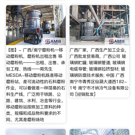
【图】- 广西/南宁磨粉机—移
广西厂家，广西生产加工企业，
动磨粉机，磨粉机出租出售 移
广西批发贸易商，广西公司 玻
动磨粉机———出租、出售、承
璃钢贮罐; 玻璃钢管道; 玻璃钢
包工程、热线——周先生
电缆导管; 玻璃钢拉挤型材; 玻
MESDA-移动磨粉机既是移动
璃钢防腐技术服务; 中国 广西
磨粉站，是可流动性的石料磨粉
南宁市青秀区仙葫大道西182-
作业，可以看做是一种简易的石
1号 南宁市才纳冷气设备有限公
料生产线，广泛用于铁路、公
司 [经销批发]
路、建筑、水利、冶金等行业。
移动磨粉站按照加工原料的种
类，规模和成品物料要求的不
同，尤其是磨粉场地