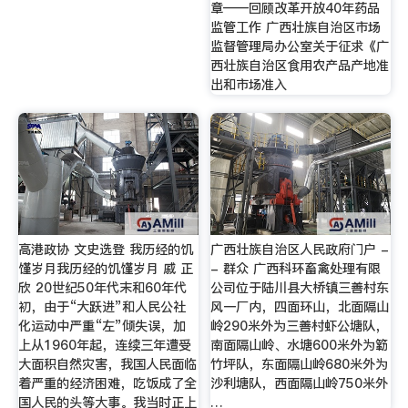
章——回顾改革开放40年药品
监管工作 广西壮族自治区市场
监督管理局办公室关于征求《广
西壮族自治区食用农产品产地准
出和市场准入
高港政协 文史选登 我历经的饥
广西壮族自治区人民政府门户 -
馑岁月我历经的饥馑岁月 戚 正
- 群众 广西科环畜禽处理有限
欣 20世纪50年代末和60年代
公司位于陆川县大桥镇三善村东
初，由于“大跃进”和人民公社
风一厂内，四面环山，北面隔山
化运动中严重“左”倾失误，加
岭290米外为三善村虾公塘队，
上从1960年起，连续三年遭受
南面隔山岭、水塘600米外为簕
大面积自然灾害，我国人民面临
竹坪队，东面隔山岭680米外为
着严重的经济困难，吃饭成了全
沙利塘队，西面隔山岭750米外
国人民的头等大事。我当时正上
…