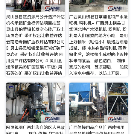
灵山县自然资源局公开选择评估
广西灵山横县甘棠浦北特产水浸
机构承担矿业权评估项目抽签
粑机 粉利机- 广西灵山横县甘
灵山县伯劳镇长发空心砖厂取土
棠浦北特产水浸粑机 粉利机 粉
场页岩矿 采矿权出让收益评估
利是人们喜欢的地方小吃，是用
云南陆缘衡矿业权评估有限公司
上好籼米（粘性小）浸泡后细磨
3 灵山县灵城镇棠梨页岩红砖厂
成浆，经 电热自熟粉利机 蒸煮
页岩矿 采矿权出让收益评估 四
熟化后，滚揉挤出成型的小圆柱
川资产评估有限公司 4 灵山县
状米制食品，颜色洁白， 制作
烟墩镇尖岭矿区玻璃 (平板) 用
完成的粉利，等凉却后，一般放
石英砂矿 采矿权出让收益评估
入冷水中保存，以防止开裂。
网页视图广西壮族自治区人民政
广西体操用品产品|广西体操用
府门户 - - 群众 依据《广西壮
品产品价格|广西体操用品产品