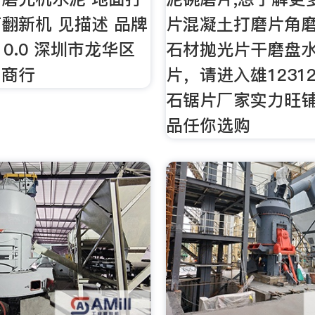
翻新机 见描述 品牌
片混凝土打磨片角
10.0 深圳市龙华区
石材抛光片干磨盘
易商行
片，请进入雄1231
石锯片厂家实力旺
品任你选购