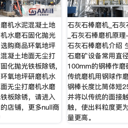
研磨机水泥混凝土地
石灰石棒磨机_石灰
磨机水磨石固化抛光
_石灰石棒磨机原理
网选购商品环氧地坪
石灰石棒磨机介绍 
泥混凝土地面无尘打
石磨矿设备常用直径
固化抛光铁板除锈,
100mm的钢棒作
多环氧地坪研磨机水
传统磨机用钢球作
地面无尘打磨机水磨
钢棒长度比筒体短25
光铁板除锈，请进入
并将以传统的面接
的店铺，更多null商
触，使出料粒度更
购
量更高。