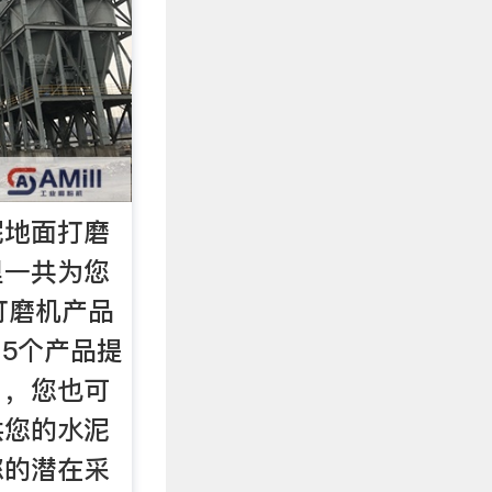
泥地面打磨
里一共为您
打磨机产品
15个产品提
。，您也可
供您的水泥
您的潜在采