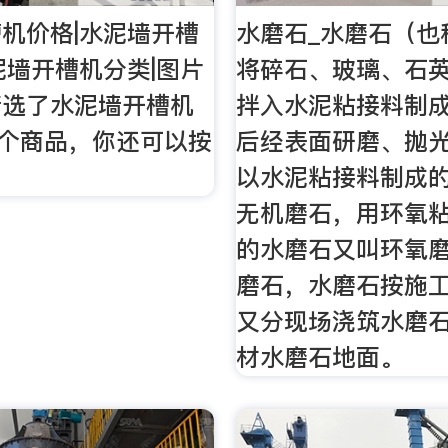
机价格|水泥墙开槽
水磨石_水磨石（也
泥墙开槽机分类|图片
将碎石、玻璃、石
精选了水泥墙开槽机
拌入水泥粘接料制
4个商品，你还可以按
后经表面研磨、抛
以水泥粘接料制成
无机磨石，用环氧
的水磨石又叫环氧
磨石，水磨石按施
又分现场浇筑水磨
材水磨石地面。