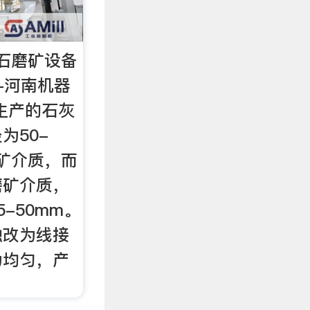
石磨矿设备
-河南机器
生产的石灰
为50-
磨矿介质，而
磨矿介质，
-50mm。
触改为线接
为均匀，产