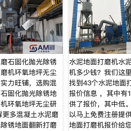
泥磨石固化抛光除锈
水泥地面打磨机水
打磨机环氧地坪无尘
机多少钱？我们这
网实力旺铺，选购混
找到43个水泥地面
磨石固化抛光除锈地
报价信息 ，其中有
磨机环氧地坪无尘研
供了报价，其中低
解更多混凝土水泥磨
以马上免费注册提
光除锈地面翻新打磨
地面打磨机报价给