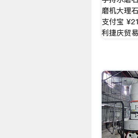
磨机大理石
支付宝 ¥2
利捷庆贸