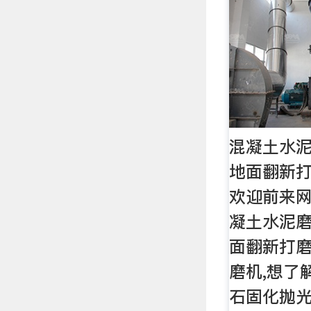
混凝土水
地面翻新
欢迎前来
凝土水泥
面翻新打
磨机,想了
石固化抛