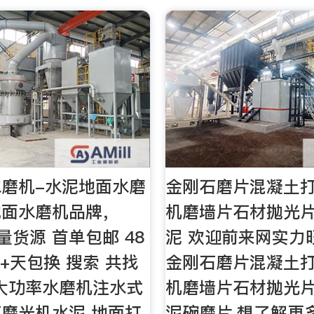
磨机-水泥地面水磨
金刚石磨片混凝土
地面水磨机品牌，
机磨墙片石材抛光
海量货源 首单包邮 48
泥 欢迎前来网实力
7+天包换 搜索 共找
金刚石磨片混凝土
条 大功率水磨机注水式
机磨墙片石材抛光
磨光机水泥 地面打
泥碗磨片,想了解更