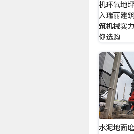
机环氧地
入瑞丽建
筑机械实
你选购
水泥地面磨