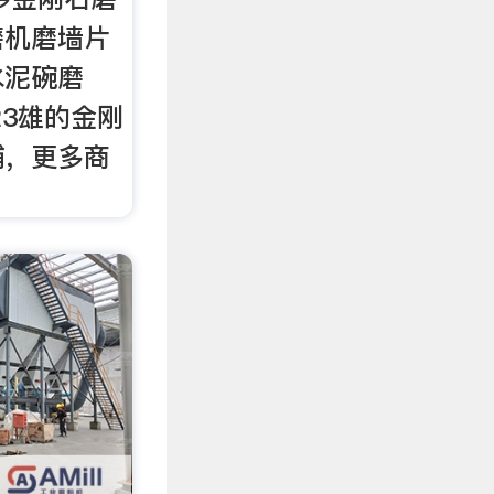
磨机磨墙片
水泥碗磨
23雄的金刚
铺，更多商