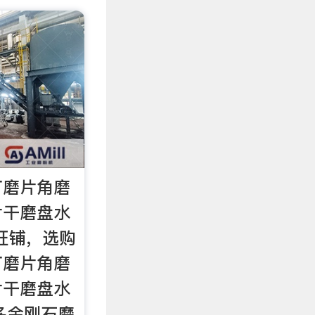
打磨片角磨
片干磨盘水
旺铺，选购
打磨片角磨
片干磨盘水
多金刚石磨