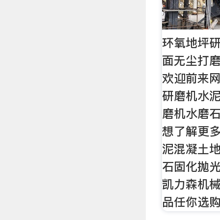
环氧地坪
面无尘打
欢迎前来
研磨机水
磨机水磨石
想了解更
泥混凝土
石固化抛
凯力森机械
品任你选