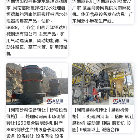
河南信阳搅拌桩泥水处理器找哪
河南麻花机_河南麻花机批发//
家_河南信阳搅拌桩泥水处理器
厂家 食品商务网提供河南麻花
恒德牌的河南信阳搅拌桩泥水处
机。休闲食品设备发布信息：广
理器找哪家产品：估价：
东河源小麻花生产线。
6688，：齐全 山西万泽锦达机
械制造有限公司 主营产品：矿
用气动隔膜泵、风动切割锯、气
动注浆泵、高压卡箍、矿用喷浆
机
【河南砂粉设备转让 | 砂粉设备
【河南磨粉机转让 | 磨粉机价
价格】 - 处理网河南市场调剂
格】 - 处理网河南 - 信阳 转让
转让1250复合破制沙机 时产
磨粉机 振动筛 锤破 磨粉机 [3
80吨制砂生产线设备长期收购
图] 9成新以上 诚信合作
设备 设备转让 设备回收 设备