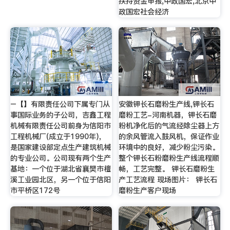
扶持资金申报,中政国宏,北京中
政国宏社会经济
–【】有限责任公司下属专门从
安徽钾长石磨粉生产线,钾长石
事国际业务的子公司，吉鑫工程
磨粉工艺-河南机器，钾长石磨
机械有限责任公司前身为信阳市
粉机净化后的气流经除尘器上方
工程机械厂(成立于1990年)，
的余风管流入鼓风机，保证作业
是国家建设部定点生产建筑机械
环境中的良好，减少粉尘污染。
的专业公司。公司现有两个生产
整个钾长石粉磨粉生产线流程顺
基地：一个位于湖北省襄樊市檀
畅，工艺完整。 钾长石磨粉生
溪工业园北区，另一个位于信阳
产工艺流程 现场图片： 钾长石
市平桥区172号
磨粉生产客户现场