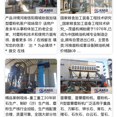
产品详情河南信阳商城欧版加强
国家粮食加工装备工程技术研究
型磨粉机客户现场简介 该用户
_国家粮食加工装备工程技术研
是多年从事粉体加工的老企业
究_-茂盛机械始建于1976年,已
家，对磨粉机技术和使用方面有
成为中国粮油机械专业制造企
很.. 查看更多 05 / 在线留言 填
业,拥有自营进出口权。主营各
写您的信息： 注: * 为必填项 *
类:河南面粉成套设备|粮油机械
* 提交 在线
价格|脉冲 …
精品案例现场-重工重工30年碎
雷蒙磨，雷蒙磨粉机，磨粉机-
石生产、制砂（沙）生产线、磨
R型雷蒙磨粉机广泛适用于重晶
粉生产线行业经验，生产线配置
石、方解石、钾长石、滑石、大
合理、质量可靠，全国大部分地
理石、石灰石、白云石、莹石、