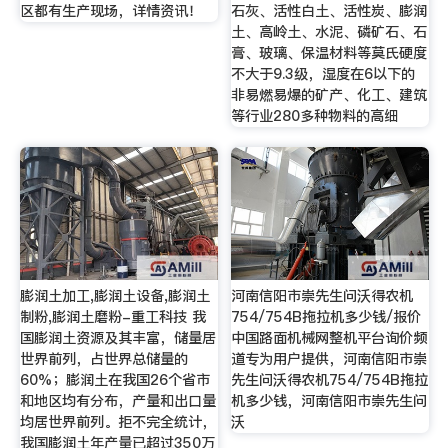
区都有生产现场，详情资讯！
石灰、活性白土、活性炭、膨润
土、高岭土、水泥、磷矿石、石
膏、玻璃、保温材料等莫氏硬度
不大于9.3级，湿度在6以下的
非易燃易爆的矿产、化工、建筑
等行业280多种物料的高细
膨润土加工,膨润土设备,膨润土
河南信阳市崇先生问沃得农机
制粉,膨润土磨粉-重工科技 我
754/754B拖拉机多少钱/报价
国膨润土资源及其丰富，储量居
中国路面机械网整机平台询价频
世界前列，占世界总储量的
道专为用户提供，河南信阳市崇
60%；膨润土在我国26个省市
先生问沃得农机754/754B拖拉
和地区均有分布，产量和出口量
机多少钱，河南信阳市崇先生问
均居世界前列。拒不完全统计，
沃
我国膨润土年产量已超过350万