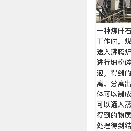
一种煤矸
工作时，
送入沸腾
进行细粉碎
泡，得到
离，分离
体可以制
可以通入
得到的物
处理得到