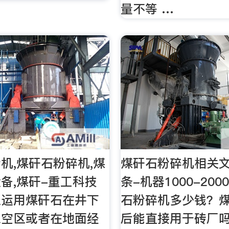
量不等 …
机,煤矸石粉碎机,煤
煤矸石粉碎机相关文
备,煤矸-重工科技
条-机器1000-20
以运用煤矸石在井下
石粉碎机多少钱？
采空区或者在地面经
后能直接用于砖厂吗