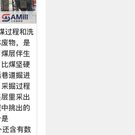
煤过程和洗
体废物，是
与煤层伴生
、比煤坚硬
括巷道掘进
、采掘过程
夹层里采出
程中挑出的
分是
另外还含有数