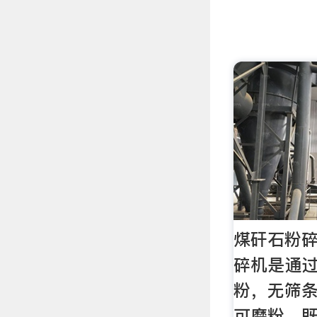
煤矸石粉碎
碎机是通
粉，无筛
可磨粉，