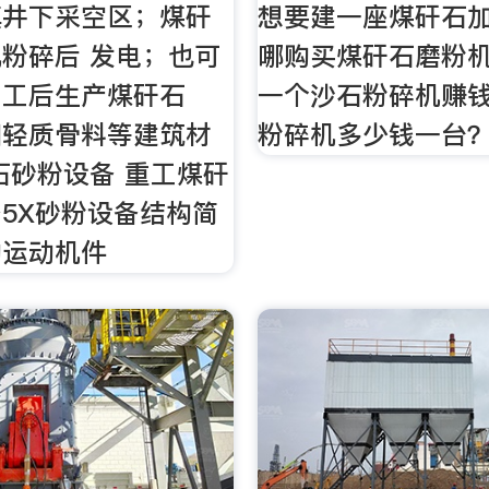
填井下采空区；煤矸
想要建一座煤矸石
粉碎后 发电；也可
哪购买煤矸石磨粉机
加工后生产煤矸石
一个沙石粉碎机赚
和轻质骨料等建筑材
粉碎机多少钱一台
石砂粉设备 重工煤矸
5X砂粉设备结构简
的运动机件