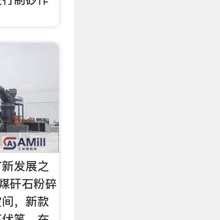
有新发展之
效煤矸石粉碎
空间，新款
下伏笔。在