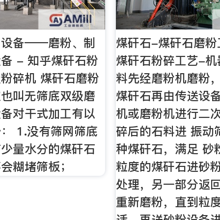
工设备——磨粉、制
煤矸石-煤矸石磨粉
备 - 知乎煤矸石粉
煤矸石粉碎工艺-机
粉碎机 煤矸石磨粉
料先经磨粉机磨粉
取也叫无筛底双级磨
煤矸石再由传送设
设备对干式加工有以
机或磨粉机进行二次
： 1.没有筛网筛底
碎后的石料进 振动
有少量水分的煤矸石
种煤矸石，满足 砂
不会糊堵筛板；
粒度的煤矸石进砂
处理，另一部分返
重新磨粉，直到粒
适，再送砂粉设备