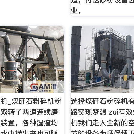
业。
机_煤矸石粉碎机粉
选择煤矸石粉碎机
过双转子两道连续磨
路实现梦想 zui有
条装置，各种湿渣均
机我们走入全新的
既水中捞出来也可随
节能设备为环保埋