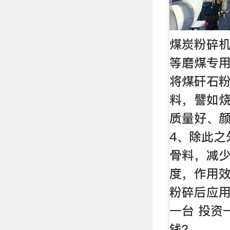
煤炭粉碎机
等磨煤专用
将煤矸石
料，譬如
质量好、
4、除此之
骨料，减
度，作用效
粉碎后应用
一台 投资
钱？