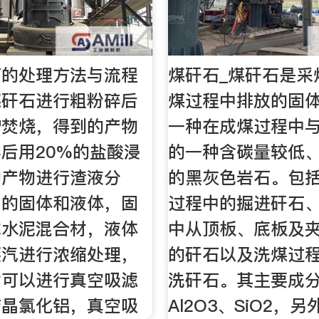
石的处理方法与流程
煤矸石_煤矸石是采
煤矸石进行粗粉碎后
煤过程中排放的固
炉焚烧，得到的产物
一种在成煤过程中
后用20%的盐酸浸
的一种含碳量较低
的产物进行渣液分
的黑灰色岩石。包
出的固体和液体，固
过程中的掘进矸石
成水泥混合材，液体
中从顶板、底板及
蒸汽进行浓缩处理，
的矸石以及洗煤过
质可以进行真空吸滤
洗矸石。其主要成
结晶氯化铝，真空吸
Al2O3、SiO2，