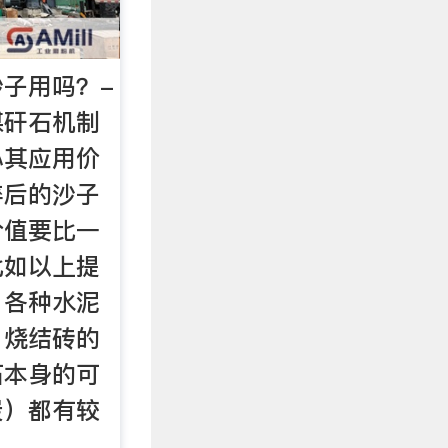
子用吗？-
煤矸石机制
心其应用价
碎后的沙子
价值要比一
比如以上提
，各种水泥
、烧结砖的
石本身的可
炭）都有较