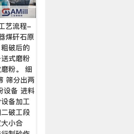
工艺流程-
器煤矸石原
，粗破后的
备送式磨粉
磨粉。 细
筛 筛分出两
粉设备 进料
粉设备加工
回二破工段
度大小合
进行制砂作