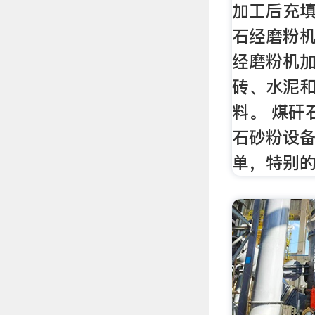
加工后充
石经磨粉机
经磨粉机
砖、水泥
料。 煤矸
石砂粉设备
单，特别