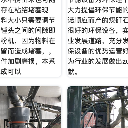
不存在粘结堵塞现
大力提倡环保节能
物料大小只需要调节
诺顺应而产的煤矸
机锤头之间的间隙即
很好的环保设备，
磨粉机，因为物料在
业发展道路，充分
滞留而造成堵塞，，
保设备的优势运营
机件加剧磨损，本系
为行业的发展做出zu
完成可以
献。