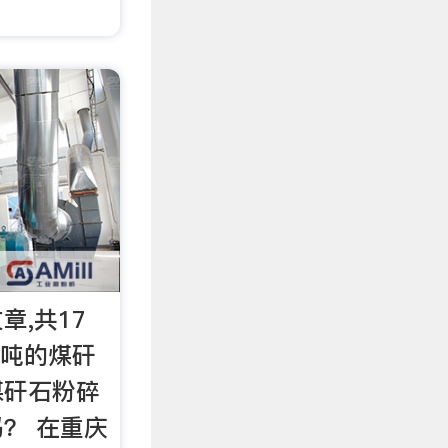
章,共17
00吨的煤矸
煤矸石粉碎
？ 在重庆