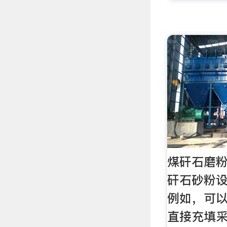
煤矸石磨粉
矸石砂粉设
例如，可
直接充填