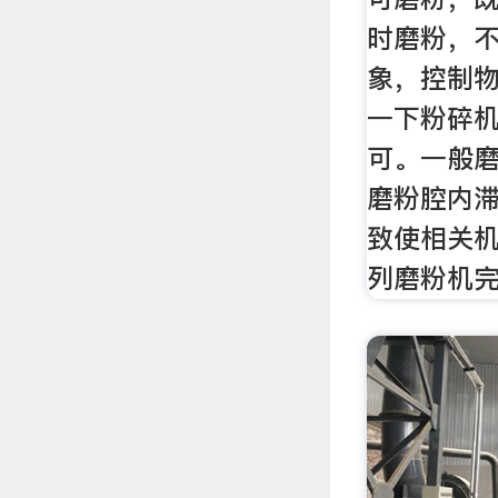
时磨粉，
象，控制
一下粉碎
可。一般
磨粉腔内
致使相关
列磨粉机