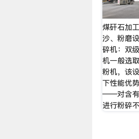
煤矸石加
沙、粉磨设
碎机：双级
机一般选
粉机，该
下性能优势
——对含
进行粉碎