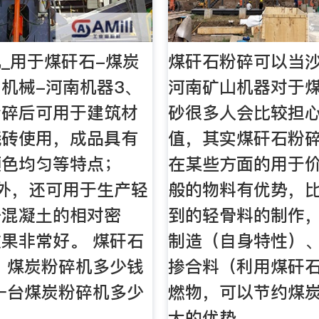
_用于煤矸石-煤炭
煤矸石粉碎可以当沙
机械-河南机器3、
河南矿山机器对于
粉碎后可用于建筑材
砂很多人会比较担
烧砖使用，成品具有
值，其实煤矸石粉
颜色均匀等特点；
在某些方面的用于
外，还可用于生产轻
般的物料有优势，
少混凝土的相对密
到的轻骨料的制作
果非常好。 煤矸石
制造（自身特性）
 煤炭粉碎机多少钱
掺合料（利用煤矸
一台煤炭粉碎机多少
燃物，可以节约煤
大的优势。