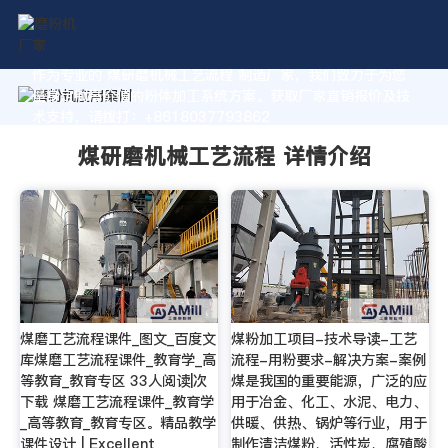
作为专业的 煤研磨机械工艺流程 制造厂家，我们致力于为您
量身定制高价值的粉体加工系统方案。获取厂家直销报价及技
术支持，请拨打：+8618037793862
煤研磨机械工艺流程 详情介绍
煤磨工艺流程课件_图文_百度文
煤粉加工项目-技术导读-工艺
库煤磨工艺流程课件_教育学_高
流程-用粉要求-解决方案-案例
等教育_教育专区 33人阅读|次
煤是我国的重要能源，广泛的应
下载 煤磨工艺流程课件_教育学
用于冶金、化工、水泥、电力、
_高等教育_教育专区。精品教学
供暖、供热、锅炉等行业，用于
课件设计 | Excellent
制作清洁煤粉、活性炭、腐殖酸