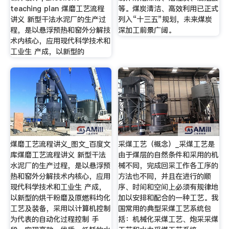
teaching plan 煤磨工艺流程
等。煤炭清洁、高效利用已正式
讲义 新型干法水泥厂的生产过
列入“十三五”规划，未来煤炭
程，是以悬浮预热和窑外分解技
深加工前景广阔。
术内核心，应用现代科学技术和
工业生 产成，以新型的
煤磨工艺流程讲义_图文_百度文
采煤工艺（概念）_采煤工艺是
库煤磨工艺流程讲义 新型干法
由于煤层的自然条件和采用的机
水泥厂的生产过程，是以悬浮预
械不同，完成回采工作各工序的
热和窑外分解技术内核心，应用
方法也不同，并且在进行的顺
现代科学技术和工业生 产成，
序、时间和空间上必须有规律地
以新型的烘干粉磨及原燃料均化
加以安排和配合的一种工艺。我
工艺及装备，采用以计算机控制
国常用的典型采煤工艺系统包
为代表的自动化过程控制 手
括：机械化采煤工艺、炮采采煤