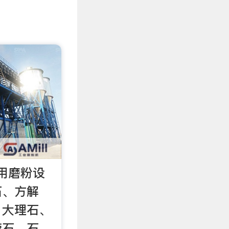
用磨粉设
石、方解
、大理石、
莹石、石