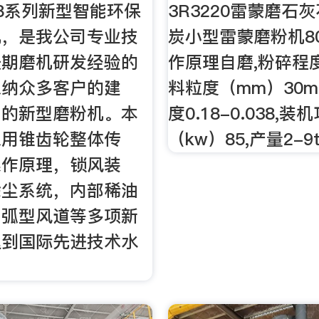
998系列新型智能环保
3R3220雷蒙磨石
机，是我公司专业技
炭小型雷蒙磨粉机80
长期磨机研发经验的
作原理自磨,粉碎程
采纳众多客户的建
料粒度（mm）30m
出的新型磨粉机。本
度0.18-0.038,装
采用锥齿轮整体传
（kw）85,产量2-9t
操作原理，锁风装
除尘系统，内部稀油
，弧型风道等多项新
达到国际先进技术水