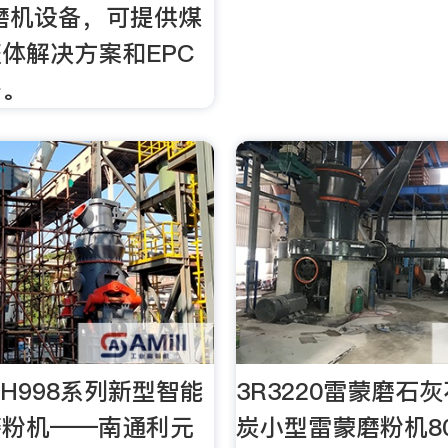
磨机设备，可提供煤
体解决方案和EPC
务。
YH998系列新型智能
3R3220雷蒙磨石
磨粉机——南通利元
炭小型雷蒙磨粉机80