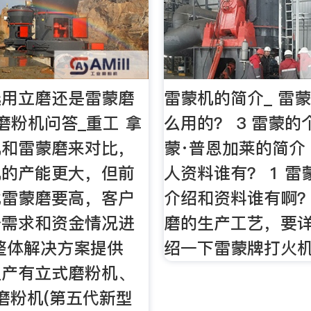
选用立磨还是雷蒙磨
雷蒙机的简介_ 雷
磨粉机问答_重工 拿
么用的？ 3 雷蒙的
机和雷蒙磨来对比，
蒙·普恩加莱的简介
机的产能更大，但前
人资料谁有？ 1 
比雷蒙磨要高，客户
介绍和资料谁有啊？
身需求和资金情况进
磨的生产工艺，要详
整体解决方案提供
绍一下雷蒙牌打火机 
生产有立式磨粉机、
磨粉机(第五代新型