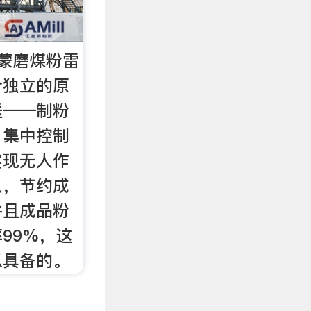
蒙磨煤粉雷
个独立的原
送——制粉
，集中控制
实现无人作
入，节约成
并且成品粉
99%，这
以具备的。