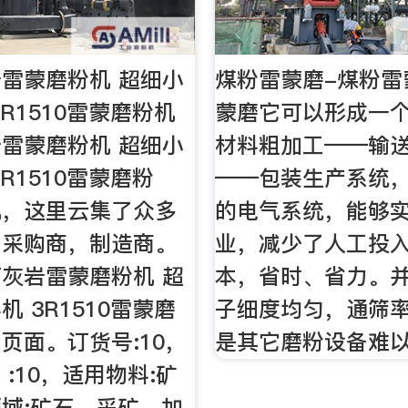
雷蒙磨粉机 超细小
煤粉雷蒙磨-煤粉雷
R1510雷蒙磨粉机
蒙磨它可以形成一
雷蒙磨粉机 超细小
材料粗加工——输
R1510雷蒙磨粉
——包装生产系统
机，这里云集了众多
的电气系统，能够
，采购商，制造商。
业，减少了人工投
灰岩雷蒙磨粉机 超
本，省时、省力。
 3R1510雷蒙磨
子细度均匀，通筛率
页面。订货号:10，
是其它磨粉设备难
:10，适用物料:矿
域:矿石，采矿，加