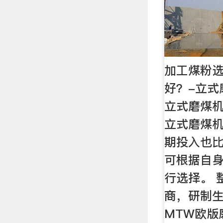
加工煤粉
好？-立式
立式磨煤
立式磨煤
期投入也
可根据自
行选择。 
商，研制
MTW欧版