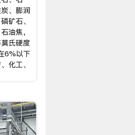
性炭、膨润
、磷矿石、
，石油焦，
等莫氏硬度
在6%以下
产、化工、