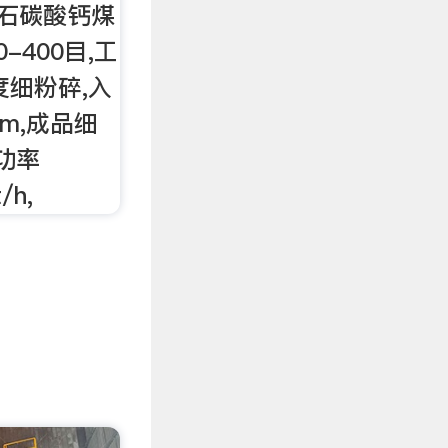
灰石碳酸钙煤
-400目,工
度细粉碎,入
m,成品细
机功率
/h,