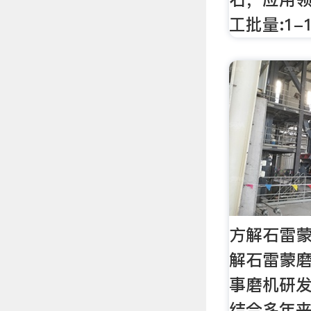
工批量:1-
方解石雷蒙
解石雷蒙
事磨机研
结合多年