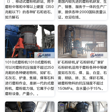
（）、移动式磨粉机碎站，用于
是国内较先进的磨粉机研发、生
磨粉中等和中等以上硬度（350
产、销售、服务于一体的生产厂
兆帕以下）的各种矿石和岩石，
家，提供各种:2000国际质量认
如方解石
证。欢迎在线。
1010式磨粉机1010式磨粉机
矿石粉碎机,矿石粉碎机厂家矿
可以对磨粉抗压强度不超过250
石粉碎机适用于磨粉各种中等硬
兆帕的各种硬岩物料，如矿石、
度如石灰石、煤、盐、白亚、石
石灰石、炉渣、焦碳、煤等石料
膏、明矾、砖、瓦、煤矸石等，
进行磨粉作业，是新一代的式磨
被磨粉物料的抗压强度不超过
粉机，磨粉能力强，它属于小型
150MPa，含水量小于15%。
磨粉设备，产量小，。