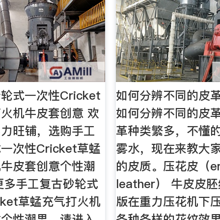
式一次性Cricket
如何分辨不同的皮革
火机牛皮套创意 欢
如何分辨不同的皮革
实力旺铺，选购手工
革种类繁多，不懂
次性Cricket草蜢
雾水，现在来教大
机牛皮套创意个性潮
的皮质。压花皮（em
更多手工复古砂轮式
leather） 牛皮
cket草蜢充气打火机
版在重力压花机下
意个性潮男，请进入
各种各样的花纹效果