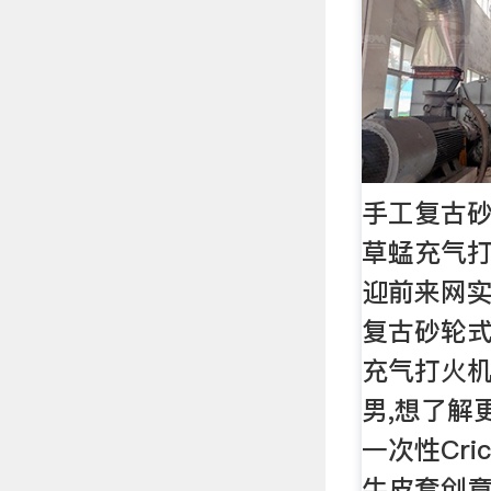
手工复古砂轮
草蜢充气打
迎前来网
复古砂轮式一
充气打火
男,想了解
一次性Cri
牛皮套创