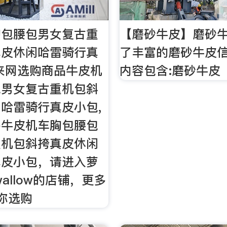
胸包腰包男女复古重
【磨砂牛皮】磨砂
真皮休闲哈雷骑行真
了丰富的磨砂牛皮
来网选购商品牛皮机
内容包含:磨砂牛皮
包男女复古重机包斜
哈雷骑行真皮小包,
多牛皮机车胸包腰包
重机包斜挎真皮休闲
真皮小包，请进入萝
swallow的店铺，更多
任你选购