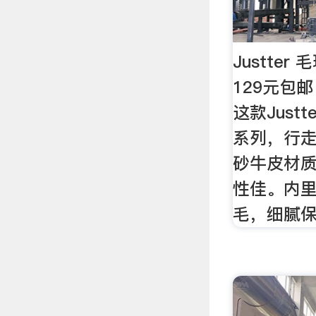
Justte
129元包
这款Just
系列，行
砂牛皮材
性佳。内里
毛，细腻