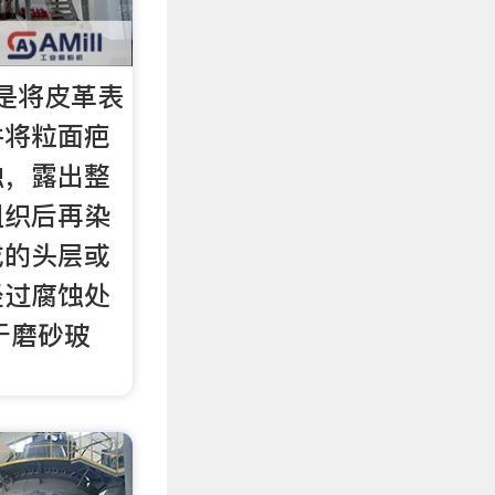
是将皮革表
并将粒面疤
蚀，露出整
组织后再染
成的头层或
经过腐蚀处
于磨砂玻