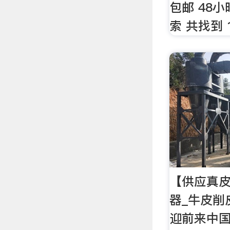
包邮 48小
索 共找到 1
【供应真皮
器_牛皮削
迎前来中