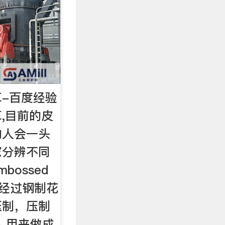
-百度经验
,目前的皮
的人会一头
家分辨不同
bossed
皮胚经过钢制花
压制，压制
 用来做成