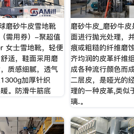
r 毛球磨砂牛皮雪地靴
磨砂牛皮_磨砂牛皮
邮（需用券）-聚超值
面进行抛光处理，
ter 女士雪地靴，轻便
痕或粗糙的纤维磨
走舒适，鞋面采用磨
齐均润的皮革纤维
质，质感细腻，透气
成各种流行颜色而
1300g加厚针织
二层皮，是哑光的
保暖。防滑牛筋底
理的一种皮革,类似
璃.。