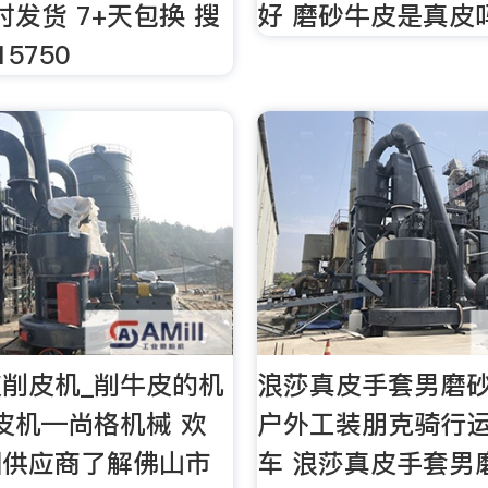
时发货 7+天包换 搜
好 磨砂牛皮是真皮
5750
削皮机_削牛皮的机
浪莎真皮手套男磨
皮机—尚格机械 欢
户外工装朋克骑行
国供应商了解佛山市
车 浪莎真皮手套男