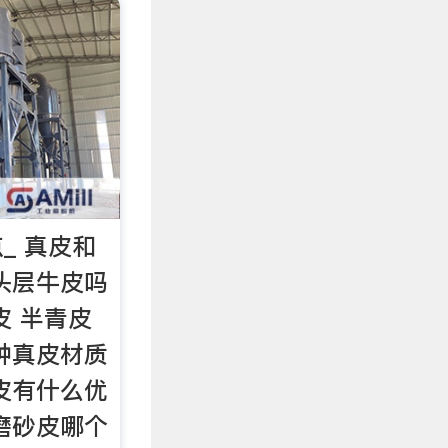
_ 真皮和
头层牛皮吗
皮 半青皮
种真皮材质
皮有什么优
磨砂皮哪个