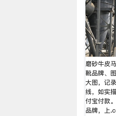
磨砂牛皮马
靴品牌、图
大图，记
线，如实
付宝付款
品牌，上.c