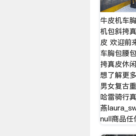
牛皮机车
机包斜挎
皮 欢迎前
车胸包腰
挎真皮休闲
想了解更
男女复古
哈雷骑行
燕laura_
null商品