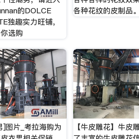
junnan的DOLCE
各种花纹的皮制品
ENTE独趣实力旺铺，
任你选购
男]图片_考拉海购为
【牛皮雕花】牛皮
皮皮衣男相关促销。
了丰富的牛皮雕花