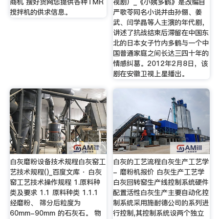
商机 搜好货网您提供各种TMR
视剧）_《小姨多鹤》是改编自
搅拌机的供求信息。
严歌苓同名小说并由孙俪、姜
武、闫学晶等人主演的年代剧，
讲述了抗战结束后滞留在中国东
北的日本女子竹内多鹤与一个中
国普通家庭之间长达三四十年的
情感纠葛。2012年2月8日，该
剧在安徽卫视上星播出。
白灰磨粉设备技术规程白灰窑工
白灰的工艺流程白灰生产工艺学
艺技术规程()_百度文库 · 白灰
- 磨粉机报价 白灰生产工艺学
窑工艺技术操作规程 1.原料种
白灰回转窑生产线控制系统硬件
类及要求 1.1 原料种类 1.1.1
配置活性白灰生产主要自动化控
经磨粉、 筛分后粒度为
制系统采用施耐德公司的系列进
60mm-90mm 的石灰石。 物
行控制,其控制系统设两个独立