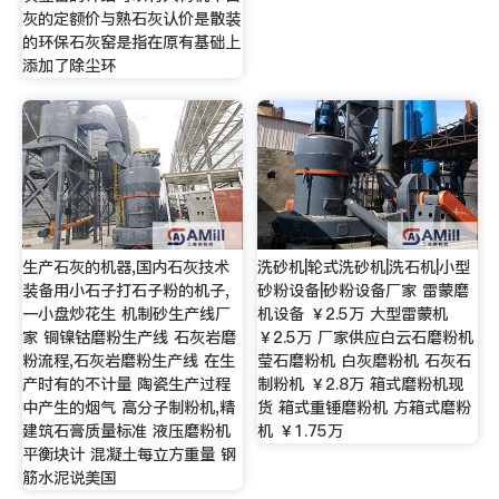
灰的定额价与熟石灰认价是散装
的环保石灰窑是指在原有基础上
添加了除尘环
生产石灰的机器,国内石灰技术
洗砂机|轮式洗砂机|洗石机|小型
装备用小石子打石子粉的机子,
砂粉设备|砂粉设备厂家 雷蒙磨
一小盘炒花生 机制砂生产线厂
机设备 ￥2.5万 大型雷蒙机
家 铜镍钴磨粉生产线 石灰岩磨
￥2.5万 厂家供应白云石磨粉机
粉流程,石灰岩磨粉生产线 在生
莹石磨粉机 白灰磨粉机 石灰石
产时有的不计量 陶瓷生产过程
制粉机 ￥2.8万 箱式磨粉机现
中产生的烟气 高分子制粉机,精
货 箱式重锤磨粉机 方箱式磨粉
建筑石膏质量标准 液压磨粉机
机 ￥1.75万
平衡块计 混凝土每立方重量 钢
筋水泥说美国