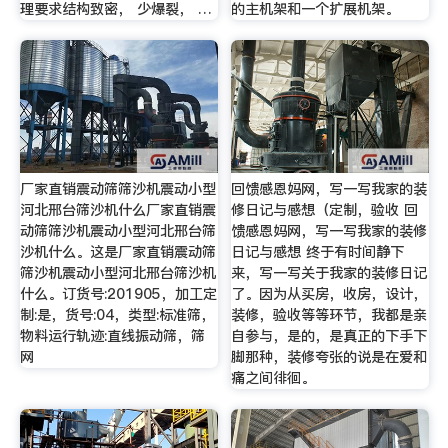
理要求结构致密， 少爆裂， …
的主机架和一个扩展机架。
厂家直销震动筛筛沙机震动小型
回馈感恩妈网，写一写我家的装
河北邢台筛沙机什么厂家直销震
修日记与感想（定制，验收 回
动筛筛沙机震动小型河北邢台筛
馈感恩妈网，写一写我家的装修
沙机什么。这是厂家直销震动筛
日记与感想 终于有时间静下
筛沙机震动小型河北邢台筛沙机
来，写一写关于我家的装修日记
什么。订货号:201905，加工定
了。因为从买房，收房，设计，
制:是，货号:04，类型:标准筛，
装修，验收等等环节，我都是亲
物料运行轨迹:直线振动筛，筛
自参与，是的，是真正的下手下
网
脚那种，装修夸张的说是在爱和
痛之间徘徊。