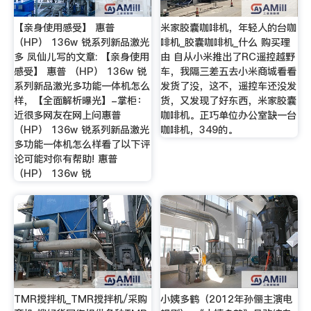
【亲身使用感受】 惠普
米家胶囊咖啡机，年轻人的台咖
（HP） 136w 锐系列新品激光
啡机_胶囊咖啡机_什么 购买理
多 凤仙儿写的文章: 【亲身使用
由 自从小米推出了RC遥控越野
感受】 惠普 （HP） 136w 锐
车，我隔三差五去小米商城看看
系列新品激光多功能一体机怎么
发货了没，这不，遥控车还没发
样，【全面解析曝光】-掌柜：
货，又发现了好东西，米家胶囊
近很多网友在网上问惠普
咖啡机。正巧单位办公室缺一台
（HP） 136w 锐系列新品激光
咖啡机，349的。
多功能一体机怎么样看了以下评
论可能对你有帮助! 惠普
（HP） 136w 锐
TMR搅拌机_TMR搅拌机/采购
小姨多鹤（2012年孙俪主演电