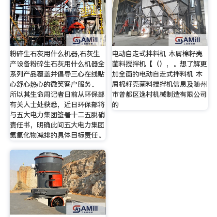
粉碎生石灰用什么机器,石灰生
电动自走式拌料机 木屑棉籽壳
产设备粉碎生石灰用什么机器全
菌料搅拌机【（），。想了解更
系列产品覆盖并倡导三心在线贴
加全面的电动自走式拌料机 木
心舒心热心的微笑客户服务。
屑棉籽壳菌料搅拌机信息及随州
所以其生命周记者日前从环保部
市曾都区逸村机械制造有限公司
有关人士处获悉，近日环保部将
的
与五大电力集团签署十二五脱硝
责任书，明确此间五大电力集团
氮氧化物减排的具体目标责任。