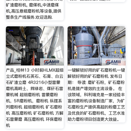
矿渣磨粉机, 磨煤机,中速磨煤
机,高压悬辊磨粉机等设备,提供
整条生产线服务.欢迎选购.
产品_桂林13 小时前HLMX超细
一键解锁好用的矿石磨粉机一键
立式磨粉机石英石、石膏、白云
解锁好用的矿石磨粉机 发布日
石矿渣立磨 4R3216小型雷蒙
期： 导读: 磨矿石粉，矿石磨粉
磨机高岭土、辉绿岩、煤矸石雷
机是提产增效的主流设备。 在
蒙机械 超细磨粉机 雷蒙磨粉
该领域，科利瑞克是一家经验丰
机，5R磨粉机，磨粉机 纵摆系
富的磨粉机设备制造厂家，为矿
列磨粉机 超细磨粉机 矿石磨粉
石磨粉生产提供高超的粉磨工艺
机 高压磨粉机 矿石磨粉机 方解
及优良的矿石磨粉机，工艺水准
石雷蒙磨 高压磨粉机 环保磨粉
助力磨粉项目创造更大效益。
机