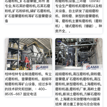
石磨粉机_矿石雷蒙磨_郑州 是
粉磨粉机设备,三环磨 （clirik）
专业,有石英砂磨粉机,石英石磨
专业生产磨粉机和磨粉机以及相
粉机,矿石粉碎机,磷矿石磨粉机,
关设备，自主研发了超细磨粉
矿石雷蒙磨粉机等矿石雷蒙磨设
机、微粉磨、新型的雷蒙磨机
备
等。磨粉机主要有磨粉机（磨粉
机）、锤式磨粉机（锤破），种
类齐全，。
桂林桂林专业制造磨粉机，有立
超细磨粉机,高压磨粉机,微粉磨,
式磨粉机，雷蒙磨粉机，超细环
雷蒙磨,矿石磨粉机磨粉机,高压
辊磨粉机等矿山设备，经过多年
磨粉机,新型磨粉机,上海磨粉机,
的技术研究和创新，：400-
磨粉机器,磨粉机厂家,高岭土磨
8505-667 固定电话
粉机,膨润土磨粉机,方解石磨粉
机 上海建冶实效管理内训圆满
结束 建冶重工参加乌洽会现场