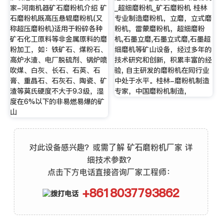
家-河南机器矿石磨粉机介绍 矿
_超细磨粉机_矿石磨粉机 桂林
石磨粉机既高压悬辊磨粉机(又
专业制造磨粉机，立磨，立式磨
称超压磨粉机)适用于粉碎各种
粉机，雷蒙磨粉机，超细磨粉
矿石化工原料等非金属原料的磨
机,石墨立磨,石墨立式磨,石墨超
粉加工，如：铁矿石、煤粉石、
细磨机等矿山设备，经过多年的
高炉水渣、电厂脱硫剂、锅炉喷
技术研究和创新，积累丰富的经
吹煤、白灰、长石、石英、石
验, 自主研发的磨粉机在同行业
膏、重晶石、石灰石、陶瓷、矿
中处于水平。桂林-磨粉机制造
渣等莫氏硬度不大于9.3级，湿
专家，中国磨粉机制造，
度在6%以下的非易燃易爆的矿
山
对此设备感兴趣？或需了解 矿石磨粉机厂家 详
细技术参数？
点击下方电话直接咨询厂家工程师：
+8618037793862