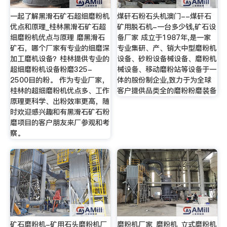
一起了解黑滑石矿石超细磨粉机
煤矸石粉石头机澳门--煤矸石
优点和原理_桂林黑滑石矿石超
矿用脱石机-一台多少钱,矿石设
细磨粉机优点与原理 磨黑滑石
备厂家 成立于1987年,是一家
矿石，哪个厂家有专业的细磨深
专业集研、产、销大中型磨粉机
加工磨机设备？桂林提供专业的
设备、砂粉设备械设备、磨粉机
超细磨粉机设备粉磨325-
械设备、移动磨粉站等设备于一
2500目的粉。 作为专业厂家，
体的股份制企业,致力于为全球
桂林的超细磨粉机优点多、工作
客户提供品类全的磨粉粉磨装备
原理更科学、出粉效率更高，随
时欢迎感兴趣和有黑滑石矿石粉
磨项目的客户朋友来厂参观和考
察。
矿石磨粉机-矿用石头磨粉机厂
磨粉机厂家_磨粉机_立式磨粉机