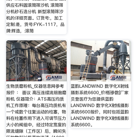
供应石料圆滚筒筛沙机 滚筒筛
分机砂石选分机 新型滚筒筛沙
机的详细页面。订货号:，加工
定制:是，货号:FYK-1117，品
牌:辉造，:滚筒
生物质磨粉机_仪器信息网参考
蓝韵LANDWIND 数字化X射线
报价 ： 面议 高压连续流细胞磨
摄影系统6600_价格|参数|厂家
粉机 仪器简介：ATS高压均质
贝登医疗为您提供蓝韵
机工作原理：每台高压均质机有
LANDWIND 数字化X射线摄影
一个或数个往复运动的柱塞，物
系统6600报价，同时包括蓝韵
料在柱塞作用下进入可调节压力
LANDWIND 数字化X射线摄影
大小的阀组中，经过特定宽度的
系统6600。
限流缝隙（工作区）后，瞬间失