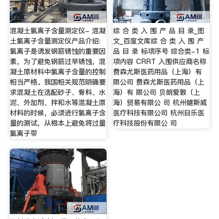
混凝土氯离子含量测定仪- 混凝
综 合 类 入 围 产 品 目 录_图
土氯离子含量测定仪产品介绍:
文_百度文库综 合 类 入 围 产
氯离子是诱发钢筋锈蚀的重要因
品 目 录 标项序号 综合类-1 标
素，为了避免钢筋过早锈蚀，混
项内容 CRRT 入围供应商名称
凝土原材料中氯离子含量的控制
费森尤斯医药用品（上海）有
相当严格。我国相关规范明确要
限公司 费森尤斯医药用品（上
求混凝土在选配砂子、骨料、水
海）有 限公司 贝朗爱敦（上
泥、外加剂、拌和水等混凝土原
海）贸易有限公 司 杭州健斯威
材料的时候，必须进行氯离子含
医疗科技有限公司 杭州目乐医
量的测试，从根本上避免将过量
疗科技股份有限公 司
氯离子带