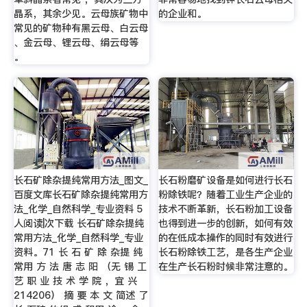
晶系，其余少见。云母族矿物中
的企业和。
常见的矿物种有黑云母、白云母
、金云母、锂云母、绢云母等
。
长石矿除杂提纯常用方法_图文_
长石粉磨矿设备是如何进行长石
百度文库长石矿除杂提纯常用方
粉除铁呢？随着工业生产企业的
法_化学_自然科学_专业资料 5
技术不断革新，长石粉加工设备
人阅读|次下载 长石矿除杂提纯
也得到进一步的创新，如何有效
常用方法_化学_自然科学_专业
的在低成本操作的同时有效进行
资料。71 长 石 矿 除 杂提 纯
长石粉除铁工艺，是各生产企业
常用 方 法 唐 志 阳 （无 锡 工
在生产长石粉时候非常注意的。
艺 职 业 技 术 学 院 ，宜 兴
214206） 摘 要 本 文 简述 了