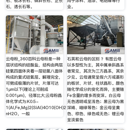
石、钡冰长石、微斜长石、正长
用于涂料、油漆、电绝缘等行
石，透长石等。
业。
云母粉_360百科云母粉是一种
石英和云母的区别 ？有图云母
层状结构的硅酸盐，结构由两层
以多型性为主，其中属单斜晶系
硅氧四面体夹着一层铝氧八面体
者常见，其次为三方晶系，其余
构成的复式硅氧层。解理完全，
少见。云母通常呈假六方或菱形
可劈成极薄的片状，片厚可达
的板状、片状、柱状晶形。颜色
1μm以下(理论上可削成
随化学成分的变化而异，主要随
0.001μm)，径厚比大;云母粉晶
Fe含量的增多而变深。白云母
体化学式为:K0.5-
无色透明或呈浅色；黑云母为黑
1(Al,Fe,Mg)2(SiAl)4O10(OH)2
深褐、暗绿等色；金云母呈黄
nH2O，一般
色、棕色、绿色或无色；锂云母
呈淡紫色