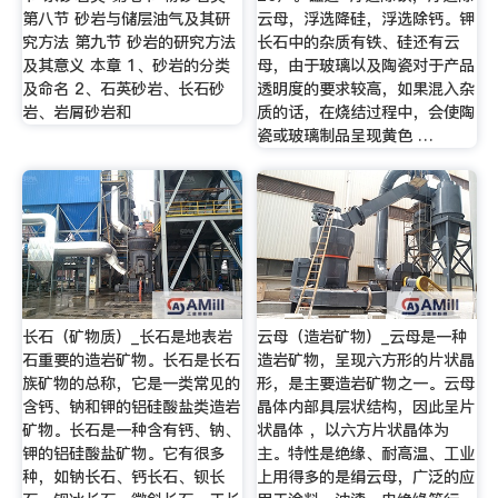
第八节 砂岩与储层油气及其研
云母，浮选降硅，浮选除钙。钾
究方法 第九节 砂岩的研究方法
长石中的杂质有铁、硅还有云
及其意义 本章 1、砂岩的分类
母，由于玻璃以及陶瓷对于产品
及命名 2、石英砂岩、长石砂
透明度的要求较高，如果混入杂
岩、岩屑砂岩和
质的话，在烧结过程中，会使陶
瓷或玻璃制品呈现黄色 …
长石（矿物质）_长石是地表岩
云母（造岩矿物）_云母是一种
石重要的造岩矿物。长石是长石
造岩矿物，呈现六方形的片状晶
族矿物的总称，它是一类常见的
形，是主要造岩矿物之一。云母
含钙、钠和钾的铝硅酸盐类造岩
晶体内部具层状结构，因此呈片
矿物。长石是一种含有钙、钠、
状晶体 ，以六方片状晶体为
钾的铝硅酸盐矿物。它有很多
主。特性是绝缘、耐高温、工业
种，如钠长石、钙长石、钡长
上用得多的是绢云母，广泛的应