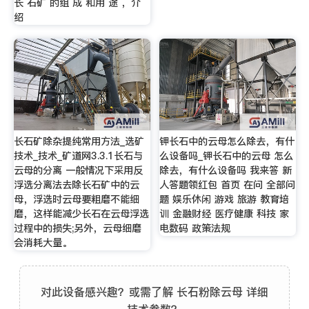
长 石矿 的组 成 和用 途 ，介
绍
长石矿除杂提纯常用方法_选矿
钾长石中的云母怎么除去，有什
技术_技术_矿道网3.3.1长石与
么设备吗_钾长石中的云母 怎么
云母的分离 一般情况下采用反
除去，有什么设备吗 我来答 新
浮选分离法去除长石矿中的云
人答题领红包 首页 在问 全部问
母，浮选时云母要粗磨不能细
题 娱乐休闲 游戏 旅游 教育培
磨，这样能减少长石在云母浮选
训 金融财经 医疗健康 科技 家
过程中的损失;另外，云母细磨
电数码 政策法规
会消耗大量。
对此设备感兴趣？或需了解 长石粉除云母 详细