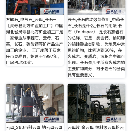
方解石_电气石_云母_长石–
长石,长石的功效与作用_中药长
【灵寿县北方矿业加工厂】中国
石_长石是什么_长石的用法 长
河北省灵寿县北方矿业加工厂是
石（feldspar） 是长石族岩石
一家专业从事蛭石，云母，石
的总称，它是一类含钙、钠和钾
英，长石，碳酸钙等矿产品生产
的铝硅酸盐类矿物。为地壳中常
加工的企业。 工厂座落于石家
见的矿物，比例达到60%，在
庄市灵寿县，始建于1997年，
火成岩、变质岩、沉积岩中都可
厂房占地30亩。
出现。长石是几乎所有火成岩的
主要矿物成分，对于岩石的分类
具有重要意义。
云母_360百科云母 钠云母云母
云母片 金云母 塑料级云母粉云