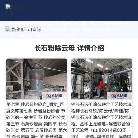
作为专业的 长石粉除云母 制造厂家，我们致力于为您量身定
制高价值的粉体加工系统方案。获取厂家直销报价及技术支
持，请拨打：+8618037793862
长石粉除云母 详情介绍
第七章 砂岩及粉砂岩_图文_百
钾长石选矿除杂联合工艺技术流
度文库第七章 砂岩及粉砂岩 节
程钾长石除铁/除云母/降硅/除
砂岩的一般特征 节 砂岩的分类
钾长石选矿除杂联合工艺技术流
第三节 石英砂岩类 第四节 长石
程，基本上是磁选-浮选联合的
砂岩类 第五节 岩屑砂岩类 第六
工艺流程（山川2014郑03周
节 杂砂岩类 第七节 粉砂岩类
20）。磁选-浮选除铁，浮选除