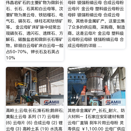
伟晶岩矿石的主要矿物为微斜长
母碎 镁强粉绢云母 合成云母粉
石、长石、石英和白云母等，次
云母片 金云母 塑料级云母粉云
要矿物为黑云母、铁铝榴石、电
母碎 镁强粉绢云母 合成云母
气石、磷灰石、绿柱石和钛铁矿
粉，其他非金属矿产，这里云集
等。 金云母矿床矿脉中经常出
了众多的供应商，采购商，制造
现磷灰石、透闪石、透辉石、方
商。这是云母片 金云母 塑料级
解石、碳酸盐岩和微斜长石等矿
云母粉云母碎 镁强粉绢云母 合
物。碎细白云母矿床白云母一般
成云母粉的详细 …
占50~70%，钾长石及石英占
10%
高岭土;云母;长石;滑石粉;鹅卵石;
其他非金属矿产_长石_耐火、防
黄黏土云母 系列 (17) 云母粉
火材料–【石家庄安彩建材有限
(6) 云母片 (6) 合成云母 (2) 锂
云母厂直销 刹车片用云母粉 灵
云母 (3) 高岭土系 (19) 水洗高
寿供应 ￥1,100.00 云母厂供应