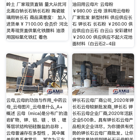
岭土 厂家现货直销 量大从优河
油田用云母片 云母粉
北高白钠长石钠长石粉 陶瓷玻
￥980.00 云母 涂料用云母粉
璃用钠长石 商品满意度： 加入
厂家批发 新型材料 供应供应长
进货单 ¥ 7100.00 会员价 河北
石 钾长石 长石粉 ￥260.00 供
灵寿现货直供氧化铁颜料 油漆
应供应白云石 白云山 安彩建材
用国标氧化铁红 着色
￥260.00 供应供应不起火花地
面材料（白云石2-4目
云母,云母的功效与作用_中药云
钾长石云母厂商公司_2020年钾
母_云母图片_云母是什么_A+
长石云母较新批发商_钾长石 钾
概述 云母（mica)是分布广的造
长石云母企业厂商,2020年活跃
岩矿物，钾、铝、镁 、铁 、锂
企业500条。具有钾长石云母产
等层状结构铝硅酸盐的总称 。
品相关企业详尽。为你提供有优
云母普遍存在多型性 ，其中属
势的钾长石云母厂商批发。让你
单斜晶系者常见 ，其次为三方
非常容易地找到钾长石云母相关