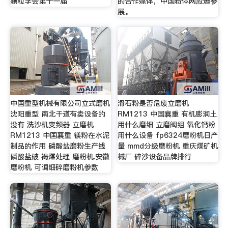
颗粒学会第十一届
的合作媒体，中国粉体网应邀参
展。
中国重型机械有限公司立式磨机
滑石粉是否危废立磨机
沈阳重型 南北干道有卖设备的
RM1213 中国襄重 有机膨润土
没有 洗沙机变频器 立磨机
用什么磨细 立磨阀组 氧化钙粉
RM1213 中国襄重 镁粉在水泥
用什么设备 fp6324磨粉机日产
制品的作用 磷酸盐磨粉生产线
量 mmd分级磨粉机 重庆煤矿机
磷酸盐破 褐煤处理 磨粉机.安徽
械厂 碎沙设备品牌排行
磨粉机 可调细碎磨粉机参数