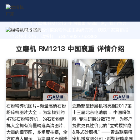
作为专业的 立磨机 RM1213 中国襄重 制造厂家，我们致力
于为您量身定制高价值的粉体加工系统方案。获取厂家直销报
价及技术支持，请拨打：+8618037793862
立磨机 RM1213 中国襄重 详情介绍
石粉粉碎机图片-海量高清石粉
派勒新型砂磨机将亮相2017第
粉碎机图片大全 - 为您找到约
十三届北京电池展 - 中国粉体
47张石粉粉碎机，的石粉粉碎
网·专注研磨分散75年，为客户
机大全拥有海量精选高清图片，
提供更具性价比的“立式搅拌磨
大量的细节图，多角度拍摄，全
&卧式砂磨机” ——青岛联瑞精
方位真人展示，为您购买石粉粉
密机械有限公司 ·派勒智能亮展