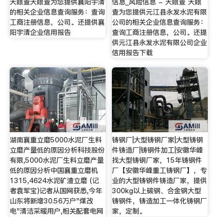
天眼查天眼查为您提供襄阳宇清
信息_风险信息 - 天眼查 天眼
的相关企业信息查询服务：查询
查为您提供元江县永发水泥有限
工商注册信息，公司。还提供襄
公司的相关企业信息查询服务：
阳宇清企业信用报告
查询工商注册信息，公司。还提
供元江县永发水泥有限公司企业
信用报告下载
湖南襄重立磨5000水泥厂生料
铸钢厂|大型铸钢厂家|大型铸钢
立磨产量低的原因分析科技股份
件铸造厂|铸钢件加工|安徽华峰
有限,5000水泥厂生料立磨产量
找大型铸钢厂家，15年铸钢件
低的原因分析中国襄重立磨机
厂【安徽华峰重工铸钢厂】，专
1315,4624水泥矿渣立磨 (记
业的大型铸钢件铸造厂家，提供
者袁军宝)记者从国网获悉,今年
300kg以上碳钢、合金钢大型
山东将新增30.56万户"煤改
铸钢件，铸造加工一体化铸钢厂
电"清洁采暖用户,相关配套电网
家，定制。