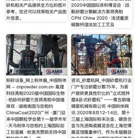
碎机相关产品提供全方位的图片
2020中国国际涂料博览会 ·派
参考。您还可以找等相关产品图
勒研磨分散解决方案将亮相
片信息。
CPhI China 2020 ·浅述重质
碳酸钙湿法加工工艺及
粉碎设备_网上粉体展_中国粉体
资讯_砂磨机网_中国砂磨机行业
网 - cnpowder.com.cn·胤煌
门户专注研磨分散75年，为客
科技亮相2020届中国国际生物
户提供更具性价比的“立式搅拌
·柏励司研磨介质将亮相中国植
磨&卧式砂磨机” ——青岛联瑞
保双 ·湖南南国与您相约
精密机械有限公司 中国粉体网
ChinaCoat2020广州 ·厦门迎
讯 2020年8月12~14日，第十
来中国颗粒学会第十一届学术年
三届上海国际粉末冶金、硬质合
·天马粉体与您相约上海国际加
金与先进陶瓷展览会在上海世博
工包装展 ·欧美克赞助支持中国
展览馆隆重举行，作为本届展会