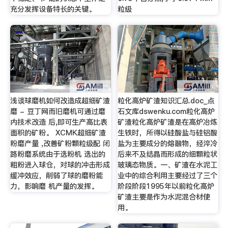
充分发挥设备特长的关键。
粒级
浅谈球磨机如何改造成超细矿渣
粒化高炉矿渣知识汇总.doc_点
磨 - 豆丁网而旧磨机可通过磨
石文库dswenku.com粒化高炉
内技术改造 后,即可生产高比表
矿渣粒化高炉矿渣是在高炉冶炼
面积的矿粉。 XCMK超细矿渣
生铁时，所得以硅酸盐与硅铝酸
粉磨产量 ,改善矿粉颗粒级配 闭
盐为主要成分的熔融物，经淬冷
路粉磨系统由于选粉机 选出的
后来不及结晶而形成的细颗粒状
粗粉进入球仓，对球的冲击形成
玻璃态物质。一、矿渣在水泥工
缓冲效应，削弱了球的磨粉能
业中的综合利用主要经过了三个
力，影响磨 机产量的发挥。
阶段阶段1995年以前粒化高炉
矿渣主要是作为水泥混合材使
用。