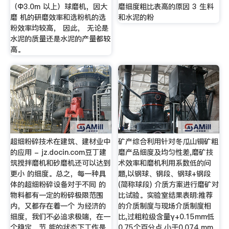
（Φ3.0m 以上）球磨机，因大
磨细度粗比表高的原因 3 生料
磨 机的研磨效率和选粉机的选
和水泥的粉
粉效率均较高， 因此， 无论是
水泥的质量还是水泥的产量都较
高。
超细粉碎技术在建筑、建材业中
矿产综合利用针对冬瓜山铜矿粗
的应用 - jz.docin.com豆丁建
磨产品细度及均匀性差,磨矿技
筑搅拌磨机和砂磨机还可以达到
术效率和磨机利用系数低的问
更小 的细度。总之，每一种具
题,以钢球、钢段、钢球+钢段
体的超细粉碎设备对于不同 的
(简称球段) 介质方案进行磨矿对
物料都有一定的粉碎极限范围
比试验。实验室结果表明:推荐
内，又都存在着一个 为经济的
的介质制度与现场介质制度相
细度，我们不必追求极端，在一
比,过粗粒级含量γ+0.15mm低
个稳定、节 能的状态下工作是
0.75个百分点,小于0.074 mm