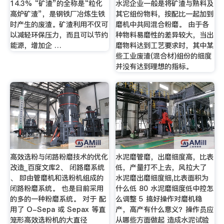
14.3% “矿渣”的全称是“粒化
水泥企业一般是将矿渣与熟料及
高炉矿渣”，是钢铁厂冶炼生铁
其它组份物料，按配比一起加到
时产生的废渣。矿渣利用不仅可
磨机中共同混合粉磨。 由于各
以减轻环保压力，而且可以节约
种物料易磨性的差异较大，当出
能源，增加企 …
磨物料达到工艺要求时，其中某
些工业废渣(混合材)组份的细度
并没有达到理想的指标。
高效选粉与闭路粉磨技术的优化
水泥磨管磨，出磨细度高，比表
改造_百度文库2、 闭路磨系统
低，产量打不上去，风拉大了
、 即由管磨机和选粉机组成的
水泥磨出磨细度细,比表面积为
闭路粉磨系统。 也是目前采用
什么低 80 水泥磨细度低中控怎
的多的一种粉磨系统。 对于 配
么调整 5 搞好操作对磨机稳
用了 O-Sepa 或 Sepax 等直
产，高产有什么意义？操作员应
笼形高效选粉机的大直径
从哪些方面做起 造成水泥试验