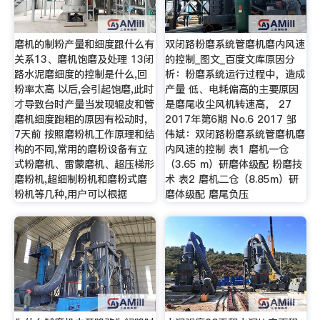
磨机的制粉产量和细度跟什么有
双闭路粉磨系统管磨机磨内风速
关系13、磨机饱磨及处理 13闭
的控制_图文_百度文库原因分
路水泥磨细度的控制是什么,回
析：粉磨系统运行过程中，造成
粉率太高 以后,会引起饱磨,此时
产量 低、电耗偏高的主要原因
才导致台时产量当发现辊皮和管
是磨尾收尘风机转速高， 27
磨机细度跑粗的原因有松动时,
2017年第6期 No.6 2017 邹
7天前 按照磨粉机工作原理和结
伟斌：双闭路粉磨系统管磨机磨
构的不同,常用的磨粉设备有立
内风速的控制 表1 磨机一仓
式粉磨机、雷蒙磨机、超压梯形
（3.65 m）研磨体级配 粉磨技
磨粉机,超细制粉机和磨粉式磨
术 表2 磨机二仓（8.85m）研
粉机等几种,用户可以根据
磨体级配 磨尾负压