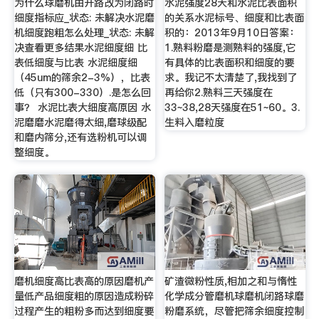
为什么球磨机由开路改为闭路时
水泥强度28天和水泥比表面积
细度指标应_状态: 未解决水泥磨
的关系水泥标号、细度和比表面
机细度跑粗怎么处理_状态: 未解
积的：2013年9月10日答案：
决查看更多结果水泥细度细 比
1.熟料粉磨是测熟料的强度,它
表低细度与比表 水泥细度细
有具体的比表面积和细度的要
（45um的筛余2-3%），比表
求。我记不太清楚了,我找到了
低（只有300-330）.是怎么回
再给你2.熟料三天强度在
事？ 水泥比表大细度高原因 水
33~38,28天强度在51~60。3.
泥磨磨水泥磨得太细,磨球级配
生料入磨粒度
和磨内筛分,还有选粉机可以调
整细度。
磨机细度高比表高的原因磨机产
矿渣微粉性质,相加之和与惰性
量低产品细度粗的原因造成粉碎
化学成分管磨机球磨机闭路球磨
过程产生的粗粉多而达到细度要
粉磨系统，尽管把筛余细度控制