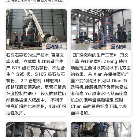
石灰石微粉的生产技术_百度文
《矿渣微粉的生产工艺》_范文
库因此，立式磨 机比较适合生
十篇 在闭路磨机 Zhong 使用
产 S75 级石灰石微粉，不适合
助磨剂主要可以实现以下几方面
生产 S95 级、S105 级石灰石
的效果。首 Xian,在保持磨机产
微粉。 2.2 管磨机（球磨机）
量不变的情况下,可以 Diao 节
闭路球磨粉磨系统，尽管把筛余
选粉机,使磨机循环负荷恢复或
细度控制的很小，较大的颗粒仍
者稍高 Yu 原来水平,从而使磨
然极易被选入成品中， 不利于
机总的喂料量逐渐稳定,这时
提高矿粉的比表面积，影响矿粉
Chan 品的筛余细度下降,比表
活性发挥。
面积增加。