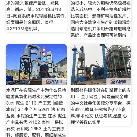
求的减少,致使产量低、能耗
的很小，较大的颗粒仍然极易被
高、循环。某。2014年6月3
选入成品中，不利于提高矿粉的
日-闭路系统水泥球磨机比表低,
比表面积，影响矿粉活性发挥。
细度细是什么原因。直径
国内大多数企业生产矿渣微粉均
4.2*13M磨机以。
选用球磨机并采用开路球磨粉磨
系统，产品比表面积可达到㎡
水泥厂在实际生产中为什么只检
耐磨材料碳化硅在矿浆管上的应
验游离氧化钙对水泥安定性的
用 - 豆丁网豆丁网是面向全球
3.水 泥生 2113 产工艺 [编辑
的中文社会化阅读分享平台，拥
本段] 3.1生产方 5261 法 硅酸
有商业,教育,研究报告,行业资
盐类 水泥的生产工艺 在水 泥生
料,学术论文,认证考试,星座,心
产中具有代 4102 表性，是以
理学等数亿实用
石灰 石和粘 1653 土为主要原
料，经磨粉、配料、磨细制成生