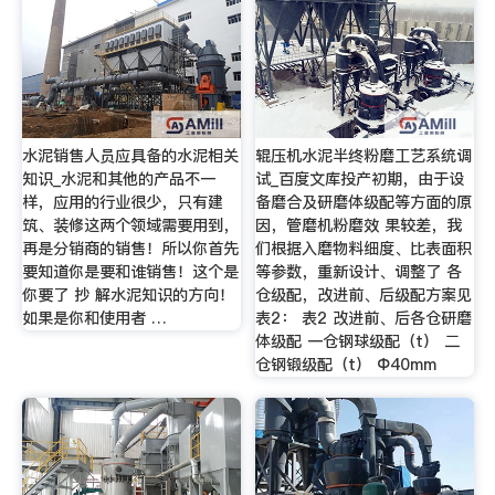
水泥销售人员应具备的水泥相关
辊压机水泥半终粉磨工艺系统调
知识_水泥和其他的产品不一
试_百度文库投产初期，由于设
样，应用的行业很少，只有建
备磨合及研磨体级配等方面的原
筑、装修这两个领域需要用到，
因，管磨机粉磨效 果较差，我
再是分销商的销售！所以你首先
们根据入磨物料细度、比表面积
要知道你是要和谁销售！这个是
等参数，重新设计、调整了 各
你要了 抄 解水泥知识的方向！
仓级配，改进前、后级配方案见
如果是你和使用者 …
表2： 表2 改进前、后各仓研磨
体级配 一仓钢球级配（t） 二
仓钢锻级配（t） Φ40mm