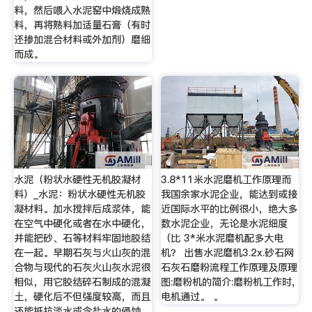
料，然后喂入水泥窑中煅烧成熟
料，再将熟料加适量石膏（有时
还掺加混合材料或外加剂）磨细
而成。
水泥（粉状水硬性无机胶凝材
3.8*11米水泥磨机工作原理而
料）_水泥：粉状水硬性无机胶
我国余家水泥企业，能达到或接
凝材料。加水搅拌后成浆体，能
近国际水平的比例很小，绝大多
在空气中硬化或者在水中硬化，
数水泥企业，无论是水泥细度
并能把砂、石等材料牢固地胶结
（比 3*米水泥磨机配多大电
在一起。早期石灰与火山灰的混
机？ 出售水泥磨机3.2x.砂石网
合物与现代的石灰火山灰水泥很
石灰石磨粉流程工作原理及原理
相似，用它胶结碎石制成的混凝
图:磨粉机的简介:磨粉机工作时,
土，硬化后不但强度较高，而且
电机通过。 。
还能抵抗淡水或含盐水的侵蚀。