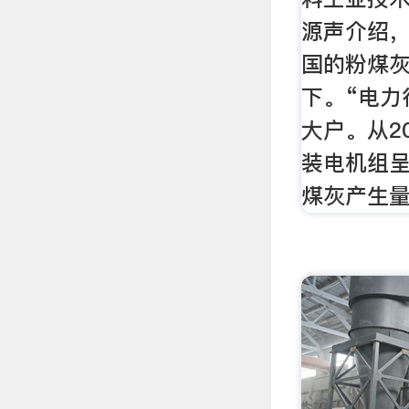
源声介绍
国的粉煤
下。“电力
大户。从2
装电机组
煤灰产生