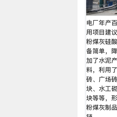
电厂年产
用项目建议
粉煤灰硅
备简单，
加了水泥
料，利用了
砖、广场
块、水工
块等等，形
粉煤灰制品
链。