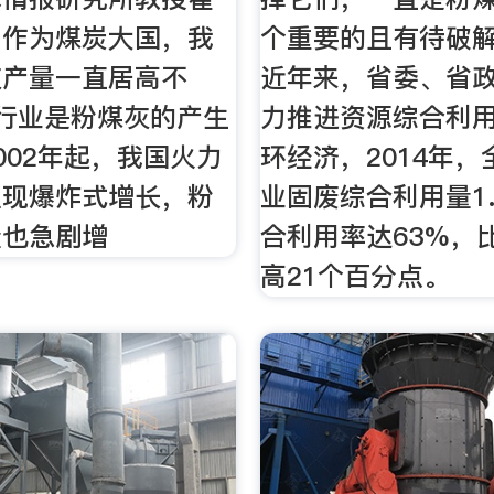
，作为煤炭大国，我
个重要的且有待破
灰产量一直居高不
近年来，省委、省
行业是粉煤灰的产生
力推进资源综合利
002年起，我国火力
环经济，2014年
呈现爆炸式增长，粉
业固废综合利用量1
量也急剧增
合利用率达63%，比
高21个百分点。