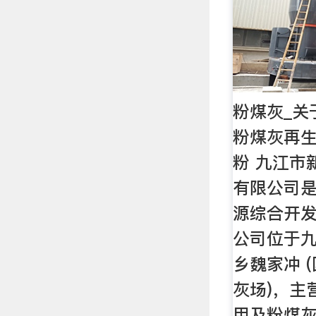
粉煤灰_关
粉煤灰再生
粉 九江市
有限公司
源综合开
公司位于
乡魏家冲 
灰场)，主
用及粉煤