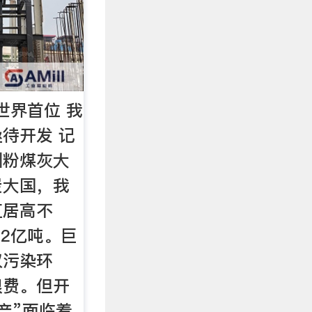
世界首位 我
待开发 记
洲粉煤灰大
炭大国，我
直居高不
.2亿吨。巨
仅污染环
浪费。但开
产”面临着