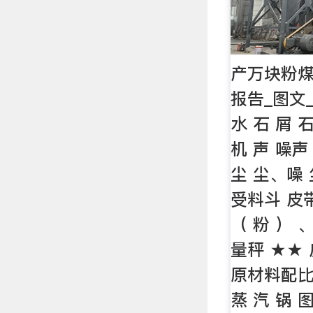
产万块粉
报告_图文
水 石 屑 
机 声 噪声
尘 尘、噪 
受料斗 皮
（ 粉 ） 
量秤 ★★
原材料配比 
蒸 汽 锅 