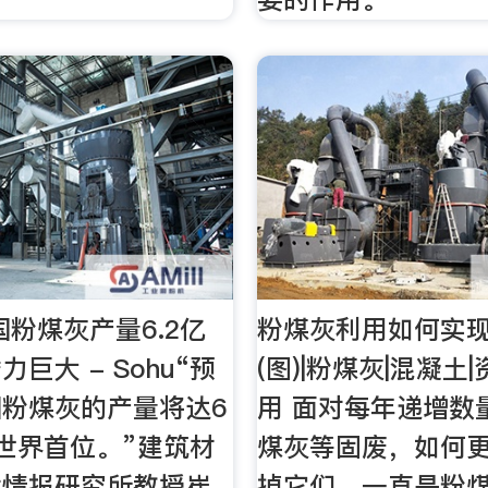
国粉煤灰产量6.2亿
粉煤灰利用如何实
巨大 - Sohu“预
(图)|粉煤灰|混凝土
粉煤灰的产量将达6
用 面对每年递增数
世界首位。”建筑材
煤灰等固废，如何
术情报研究所教授崔
掉它们，一直是粉