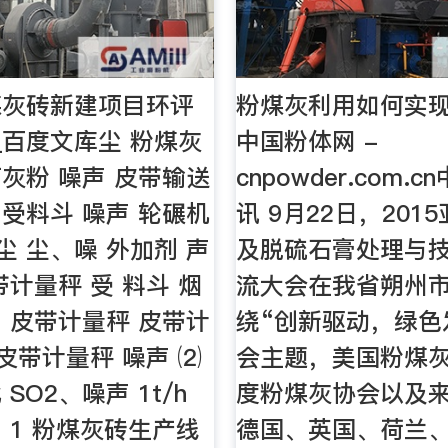
煤灰砖新建项目环评
粉煤灰利用如何实现
_百度文库尘 粉煤灰
中国粉体网 -
石灰粉 噪声 皮带输送
cnpowder.com.
 受料斗 噪声 轮碾机
讯 9月22日，201
尘 尘、噪 外加剂 声
及脱硫石膏处理与
带计量秤 受 料斗 烟
流大会在我省朔州
、 皮带计量秤 皮带计
绕“创新驱动，绿色
 皮带计量秤 噪声 ⑵
会主题，美国粉煤
SO2、噪声 1t/h
度粉煤灰协会以及
图 1 粉煤灰砖生产线
德国、英国、荷兰