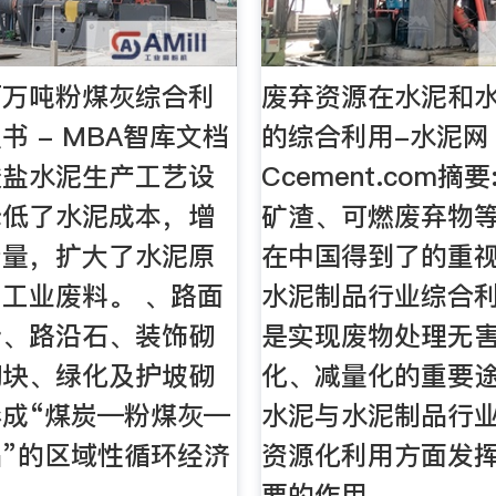
百万吨粉煤灰综合利
废弃资源在水泥和
书 - MBA智库文档
的综合利用-水泥网 
酸盐水泥生产工艺设
Ccement.com摘
降低了水泥成本，增
矿渣、可燃废弃物
产量，扩大了水泥原
在中国得到了的重
工业废料。 、路面
水泥制品行业综合
砖、路沿石、装饰砌
是实现废物处理无
砌块、绿化及护坡砌
化、减量化的重要
成“煤炭—粉煤灰—
水泥与水泥制品行
”的区域性循环经济
资源化利用方面发
要的作用。