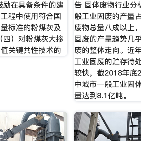
鼓励在具备条件的建
告 固体废物行业分
等工程中使用符合国
般工业固废的产量
质量标准的粉煤灰及
废物总量八成以上
（四）对粉煤灰大掺
固废的产量趋势几
加值关键共性技术的
废的整体走向。近
工业固废的贮存待
较快，截2018年底
中城市一般工业固
量达到8.1亿吨。