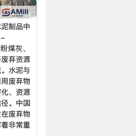
水泥制品中
-
要:粉煤灰、
等废弃资源
视。水泥与
利用废弃物
害化、资源
途径。中国
业在废弃物
挥着非常重