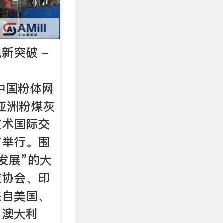
新突破 -
cn中国粉体网
5亚洲粉煤灰
技术国际交
市举行。围
发展”的大
灰协会、印
来自美国、
、澳大利