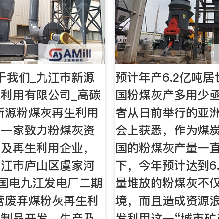
于我们_九江市新源
预计年产6.2亿吨居
利用有限公司_高碳
国粉煤灰产多用少亟
新源粉煤灰再生利用
者从日前举行的亚
是一家致力粉煤灰资
会上获悉，作为煤
发及再生利用企业，
国的粉煤灰产量一
九江市庐山区虞家河
下，今年预计达到6
(国电九江发电厂二期
量堆放的粉煤灰不
营废弃煤粉灰再生利
境，而且造成资源
灰制品开发、生产及
发利用这一“城市矿