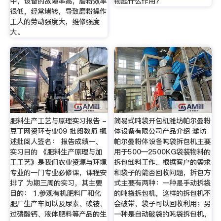
中，设备的故障率高，磨粉效率
物起什么作用？
很低，经常堵转，导致磨粉操作
工人的劳动强度大，维修强度
大。
肥料生产工艺与原理实习报告 -
简易式吨袋开包机潍坊帕尔曼粉
豆丁网资环专业09 批阅教师 概
体设备有限公司产品介绍 潍坊
述批阅人签名： 报告成绩一、
帕尔曼粉体设备吨袋拆包机主要
实习目的 《肥料生产原理与加
用于500—2500KG袋装物料的
工工艺》是我们农业资源与环境
拆包卸料工作。根据客户的需求
专业的一门专业必修课，课程安
和袋子的能否回收问题，拆包方
排了 为期三周的实习，其主要
式主要有两种：一种是手动拆袋
目的： 1.参观有机肥料厂和化
的吨袋拆包机，这样的拆包机不
肥厂生产车间以及尿素、碳铵、
会破带，袋子可以回收利用；另
过磷酸钙、液体肥料等产品的生
一种是自动破袋的吨袋拆包机，