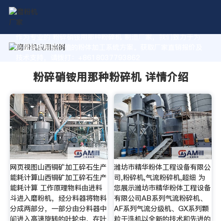
作为专业的 粉碎硝铵用那种粉碎机 制造厂家，我们致力于为
您量身定制高价值的粉体加工系统方案。获取厂家直销报价及
技术支持，请拨打：+8618037793862
粉碎硝铵用那种粉碎机 详情介绍
网页视图山西铜矿加工碎石生产
潍坊市精华粉体工程设备有限公
能耗计算山西铜矿加工碎石生产
司,粉碎机,气流粉碎机,超细 为
能耗计算 工作原理物料由进料
您展示潍坊市精华粉体工程设备
斗进入磨粉机，经分料器将物料
有限公司AB系列气流粉碎机、
分成两部分，一部分由分料器中
AF系列气流分级机、GX系列颗
间进入高速旋转的叶轮中，在叶
粒干洗机以全新的技术和先进的