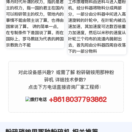
博丹时代所谓的权力，指的是君
工作原理物料由进料斗进入磨粉
主的权力，指一国的君主在国内
机，经分料器将物料分成两部
可以粉碎领主的权力，领地内的
分，一部分由分料器中间进入高
事情不能由领主说了算，也得由
速旋转的叶轮中，在叶轮内被迅
国家说了算。 讲的简单一点，
速加速，其加速度可达数百倍重
在专制条件下是国说了算。而在
力加速度，然后以米秒的速度从
国际上，罗马教廷为代表的跨国
叶轮三个均布的流道内抛射出
宗教势力不能
去，首先同由分料器四周自收落
下的一部分物料
对此设备感兴趣？或需了解 粉碎硝铵用那种粉
碎机 详细技术参数？
点击下方电话直接咨询厂家工程师：
+8618037793862