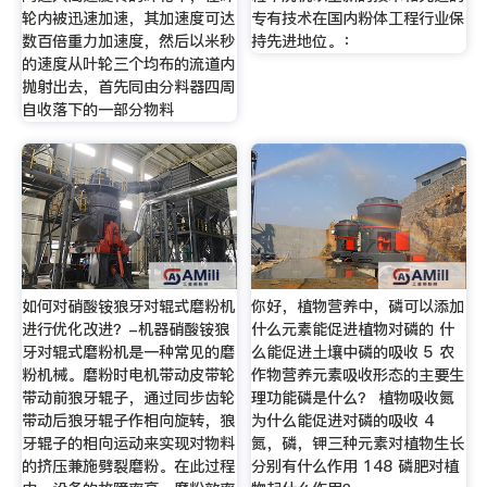
轮内被迅速加速，其加速度可达
专有技术在国内粉体工程行业保
数百倍重力加速度，然后以米秒
持先进地位。：
的速度从叶轮三个均布的流道内
抛射出去，首先同由分料器四周
自收落下的一部分物料
如何对硝酸铵狼牙对辊式磨粉机
你好，植物营养中，磷可以添加
进行优化改进？-机器硝酸铵狼
什么元素能促进植物对磷的 什
牙对辊式磨粉机是一种常见的磨
么能促进土壤中磷的吸收 5 农
粉机械。磨粉时电机带动皮带轮
作物营养元素吸收形态的主要生
带动前狼牙辊子，通过同步齿轮
理功能磷是什么？ 植物吸收氮
带动后狼牙辊子作相向旋转，狼
为什么能促进对磷的吸收 4
牙辊子的相向运动来实现对物料
氮，磷，钾三种元素对植物生长
的挤压兼施劈裂磨粉。在此过程
分别有什么作用 148 磷肥对植