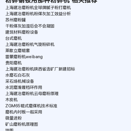
粉碎硝铵用那种粉碎机 相关推荐
上海建冶磨粉机全球牌腻子粉打磨机
上海建冶磨粉机粉煤灰加工效益分析
苏州磨粉罐
干粉煤灰加湿后会不会凝固
建筑材料磨粉设备
台式磨机
上海建冶磨粉机气旋粉碎机
莱歇立磨辊套
雷蒙磨粉机weibang
贵阳磨机
上海建冶磨粉机陕西省选矿厂新建招标
水磨石白石灰
采石场机械设备
水泥磨滑履档环作用
上海建冶磨粉机云母磨粉原理
木炭机
ZGM65辊式磨煤机技术标准
磨机内衬板一般采用
微量进粉
矿山磨粉机原理图
地图