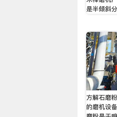
是半倾斜
方解石磨
的磨机设备
磨粉是干