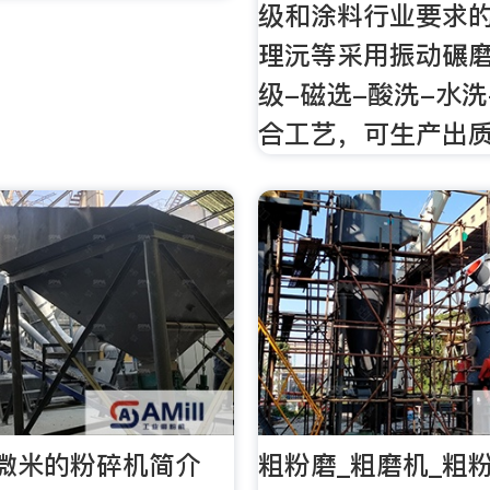
级和涂料行业要求的
理沅等采用振动碾磨
级-磁选-酸洗-水
合工艺，可生产出
微米的粉碎机简介
粗粉磨_粗磨机_粗