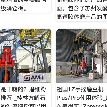
分级隔仓板。
面，包含了苏州发
高速胶体磨产品的
粉是干嘛的？磨细粉
祖国1Z手摇磨豆机
推荐 _桂林方解石
Plus/Pro使用体验
嘛的？磨细粉可以用
么值得买1Zpress