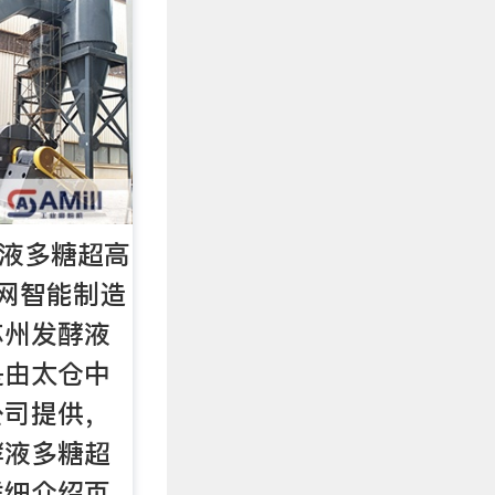
酵液多糖超高
网智能制造
苏州发酵液
是由太仓中
公司提供，
酵液多糖超
详细介绍页