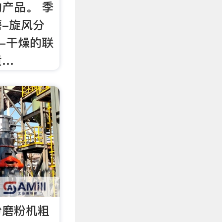
产品。 季
-旋风分
洗-干燥的联
质…
粉磨粉机粗