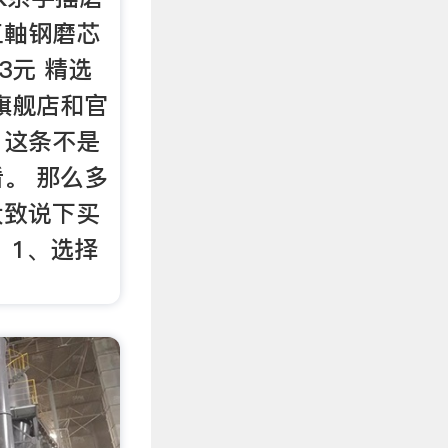
三軸钢磨芯
3元 精选
旗舰店和官
。这条不是
。 那么多
大致说下买
 1、选择