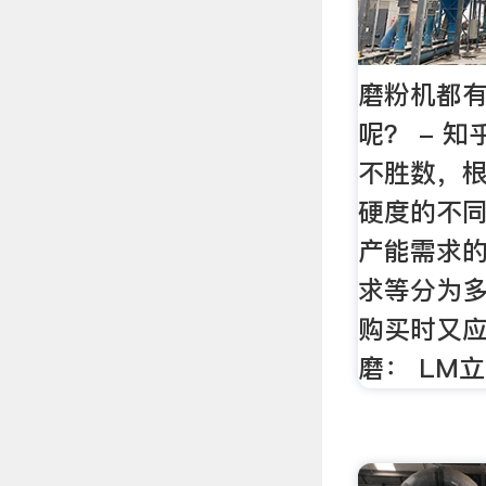
磨粉机都
呢？ - 
不胜数，
硬度的不
产能需求
求等分为
购买时又应
磨： LM