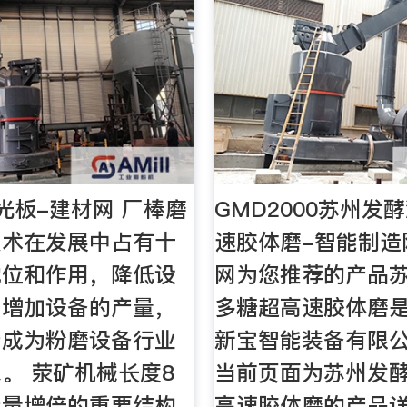
光板-建材网 厂棒磨
GMD2000苏州发
技术在发展中占有十
速胶体磨-智能制造
地位和作用，降低设
网为您推荐的产品
，增加设备的产量，
多糖超高速胶体磨
产成为粉磨设备行业
新宝智能装备有限
。 荥矿机械长度8
当前页面为苏州发
产量增倍的重要结构
高速胶体磨的产品