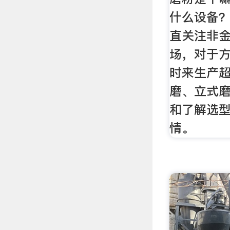
什么设备
直关注非
场，对于
时来生产
磨、立式
和了解选
情。