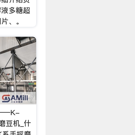
酵液多糖超
图片、。
——K-
_磨豆机_什
oK系手摇磨