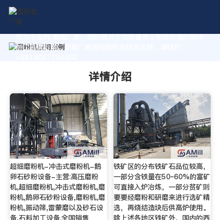
作为专业的 制造厂家，我们致力于为您量身定制高价值的粉体
加工系统方案。获取厂家直销报价及技术支持，请拨打：
+8618037793862
详情介绍
超细磨粉机-冲击式磨粉机-鹅
铁矿区的分布铁矿石品位较高，
卵石砂粉设备-主营:高压磨粉
一部分含铁量在50~60%的富矿
机,超细磨粉机,冲击式磨粉机,磨
可直接入炉冶炼，一部分贫矿则
粉机,鹅卵石砂粉设备,磨粉机,磨
要要经磨粉和研磨来进行选矿精
粉机,振动筛,雷蒙磨以及砂石设
选，再烧结造块后供高炉使用。
备,石料加工设备.全国销售
除上述各地区铁矿外，国内的西