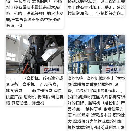
辑：中誉鼎力 发表时间： 市场
移动式磨粉站等，这些设备主要
对于砂石量要求量越来越大,铁
用于砂石骨料加工、采矿、建筑
路、公路、建筑等项目的火热发
垃圾资源化、工业制粉等方向。
展,丰富投资者纷纷选中投建砂
石场。但
- ，，工业磨粉机，碎石筛分成
磨粉设备-磨粉机|磨粉机|【大型
套设备，磨粉机 ，产品信息，
颚 磨粉机是重要的磨粉机设
批发信息。 工商注册信息 首页
备，也是矿山常用的粗碎机。，
供应产品 磨粉机 粉碎机 研磨机
我们的磨粉机在国内外都拥有很
械 其它分选、筛选机
好的口碑。磨粉机（磨粉机）产
品特点： 结构简单 维修使用方
便 性能稳定 运营成本低 磨粉比
大 磨粉机分为简摆式磨粉机和
复摆式磨粉机,PE(X)系列属于复