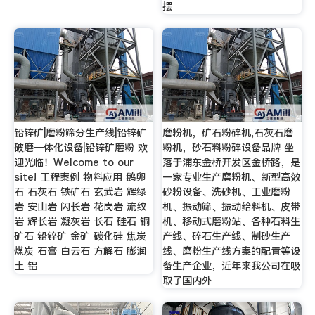
摆
铅锌矿|磨粉筛分生产线|铅锌矿
磨粉机，矿石粉碎机,石灰石磨
破磨一体化设备|铅锌矿磨粉 欢
粉机，砂石料粉碎设备品牌 坐
迎光临！Welcome to our
落于浦东金桥开发区金桥路，是
site! 工程案例 物料应用 鹅卵
一家专业生产磨粉机、新型高效
石 石灰石 铁矿石 玄武岩 辉绿
砂粉设备、洗砂机、工业磨粉
岩 安山岩 闪长岩 花岗岩 流纹
机、振动筛、振动给料机、皮带
岩 辉长岩 凝灰岩 长石 硅石 铜
机、移动式磨粉站、各种石料生
矿石 铅锌矿 金矿 碳化硅 焦炭
产线、碎石生产线、制砂生产
煤炭 石膏 白云石 方解石 膨润
线、磨粉生产线方案的配置等设
土 铝
备生产企业，近年来我公司在吸
取了国内外