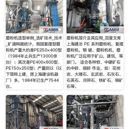
磨粉机选型举例_选矿技术_技术
磨粉机简介及其应用_百度文库
_矿道网据统计，我国复摆型磨
上海建冶 PE 系列磨粉机，复摆
粉机产量大的是PE250×400型
磨粉机，颚 破，磨粉机机，磨
（1984年止共生产13000余
粉机广泛应用于矿山，建筑，等
台）；其次是PE400×600型、
部门。 适合各种软、中硬矿石
PE150×250型；产量则以（以
的中碎、细碎 作业，如：花岗
下简称上建，原上海建设机器
岩、大理石、玄武岩、石灰石、
厂）多，1984年已生产7544
石英石、河卵石、铁矿石、铜矿
台。
石等。