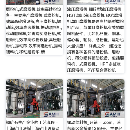
磨粉机,式磨粉机,效率高砂粉设
液压磨粉机 细碎型液压磨粉机
备- 主要生产磨粉机,式磨粉机,
HST单缸液压磨粉机 硬岩磨粉
效率高砂粉设备,高压磨粉机,振
机单缸磨粉机是建冶的新型磨粉
动筛,效率高选粉机,振动喂料机,
机产品，与单缸磨粉机有关的磨
移动磨粉车,如需购买磨粉机,式
粉机配件，比如扎臼壁、铜套、
磨粉机,效率高砂粉设备,高压磨
偏心套、轴瓦、磨粉壁，建冶也
粉机,振动筛,效率高选粉机,振动
大量供应！ 除此之外，建冶还
喂料机,移动磨粉车,请
拥有各种各样的磨粉机、磨粉
机、筛分喂料辅助设备，包括磨
粉机、式磨粉机、HPT多缸液
压磨粉机、PYF复合磨粉机
铜矿石生产企业的工艺流程 -
振动给料机_旺铺 - .com，浦
上海矿山设备|上海矿山设备网
东新区金桥路1389号，主要经