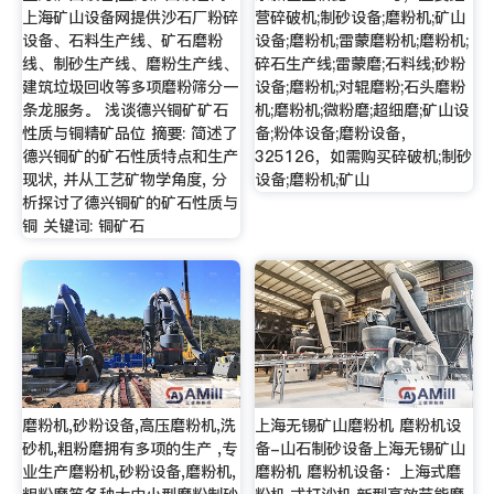
上海矿山设备网提供沙石厂粉碎
营碎破机;制砂设备;磨粉机;矿山
设备、石料生产线、矿石磨粉
设备;磨粉机;雷蒙磨粉机;磨粉机;
线、制砂生产线、磨粉生产线、
碎石生产线;雷蒙磨;石料线;砂粉
建筑垃圾回收等多项磨粉筛分一
设备;磨粉机;对辊磨粉;石头磨粉
条龙服务。 浅谈德兴铜矿矿石
机;磨粉机;微粉磨;超细磨;矿山设
性质与铜精矿品位 摘要: 简述了
备;粉体设备;磨粉设备，
德兴铜矿的矿石性质特点和生产
325126，如需购买碎破机;制砂
现状, 并从工艺矿物学角度, 分
设备;磨粉机;矿山
析探讨了德兴铜矿的矿石性质与
铜 关键词: 铜矿石
磨粉机,砂粉设备,高压磨粉机,洗
上海无锡矿山磨粉机 磨粉机设
砂机,粗粉磨拥有多项的生产 ,专
备-山石制砂设备上海无锡矿山
业生产磨粉机,砂粉设备,磨粉机,
磨粉机 磨粉机设备：上海式磨