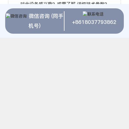
对此设备感兴趣？或需了解 详细技术参数？
点击下方电话直接咨询厂家工程师：
微信咨询 (同手
+8618037793862
+8618037793862
机号)
相关推荐
上海建冶磨粉机锰矿粉加工项目设备
陕西蒲城
乌海石灰石粉
北京磨细矿粉
磨粉机400
水磨深加工工艺
建腻子粉厂要多钱
用石粉造砂粉设备
辽宁石膏粉生产厂
CK450立磨挡料圈
上海建冶磨粉机煤矿都是用什么