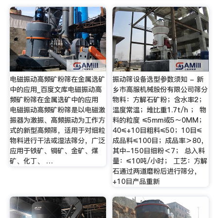
电磁振动高频矿粉筛在金属选矿
振动筛设备选型参数须知 - 新
中的应用_百度文库电磁振动高
乡市高服机械股份有限公司筛分
频矿粉筛在金属选矿中的应用
物料：方解石矿粉；含水率2；
电磁振动高频矿粉筛是以电磁激
温度常温；堆比重1.7t/h ； 物
振器为激振、高频振动为工作方
料的粒度 ≤5mm或5～0MM；
式的新型高频筛，适用于对细粒
40≤+10目粗料≤50；10目≤
物料进行干法或湿法筛分，广泛
成品料≤100目；成品率＞80，
应用于铁矿、铜矿、金矿、煤
其中-150目细粉＜7； 总入料
矿、化丁、 …
量：≤10吨/小时； 工艺：方解
石通过两道磨粉后进行筛分，
+10目产品重新