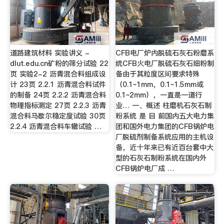
道路建筑材料 实验讲义 -
CFB电厂炉内脱硫石灰石粉磨系
dlut.edu.cn矿粉的筛分试验 22
统CFB火电厂脱硫石灰石细粉制
页 实验2-2 沥青混合料组成设
备由于其粒度区间要求特殊
计 23页 2.2.1 沥青混合料试件
（0.1~1mm，0.1~1.5mm或
的制备 24页 2.2.2 沥青混合料
0.1~2mm），一直是一道行
物理指标测定 27页 2.2.3 沥青
业… 一、概述 柱磨机石灰石制
混合料马歇尔稳定度试验 30页
粉系统 是 目 前国内五大电力集
2.2.4 沥青混合料车辙试验 …
团和国外电力集团的CFB锅炉电
厂脱硫剂制备系统应用的主机设
备，近十年来已有近百台套中大
型的石灰石制粉系统在国内外
CFB锅炉电厂成 …