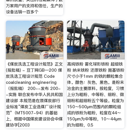
万家用户的支持和信任，生产的
设备远销一百多个
《煤炭洗选工程设计规范》正文
高纯铁粉 雾化球形铁粉 超细铁
(报批稿) - 豆丁网GB—200 煤
粉 纳米铁粉 还原铁粉 羰基铁粉
炭洗选工程设计规范 Code
尺寸小于1mm 的铁的颗粒集合
coalcleaning engineering
体。颜色：灰色，黑色。是粉末
（报批稿） 200--发布 200-
冶金的主要原料。按粒度，习惯
-实施 联合发布中华人民共和国
上分为粗粉、中等粉、细粉、微
建设部 本规范是在原煤炭部行
细粉和超细粉五个等级。粒度为
业标准“煤炭工业选煤厂设计规
150～500μm范围内的颗粒组
范”（MT5007-94）的基础
成的铁粉为粗粉，粒度在44～
上，根据中国煤炭建设协会中煤
150μm为中等粉，10～44μm
建协字[2003
的为细粉，0.5