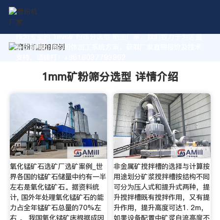
作为专业的 1mm矿粉筛分选型 制造厂家，我们致力于为您量
身定制高价值的粉体加工系统方案。获取厂家直销报价及技术
支持，请拨打：+8618037793862
1mm矿粉筛分选型 详情介绍
氧化锰矿石选矿厂选矿案例_世
非金属矿搅拌槽的选择与计算按
界各国的锰矿石储量中约有一半
用途划分矿浆搅拌槽按结构不同
左右是氧化锰矿石。据资料统
可分为压人式和提升式两种，提
计, 国外年处理氧化锰矿石的能
升搅拌槽既有搅拌作用，又有提
力占全年锰矿石总量的70%左
升作用，提升高度可达1. 2m，
右 。 我国氧化锰矿床根据成因
如果设备配置中矿浆自流高度不