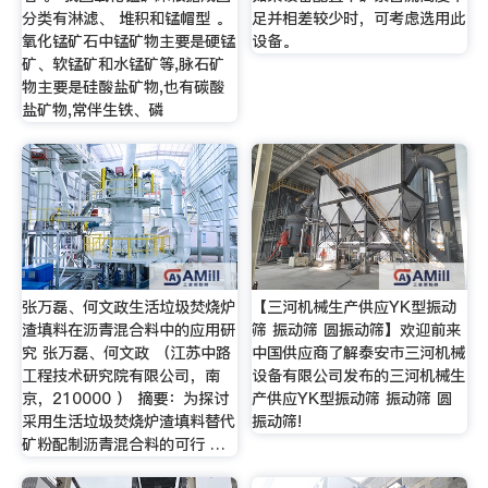
分类有淋滤、 堆积和锰帽型 。
足并相差较少时，可考虑选用此
氧化锰矿石中锰矿物主要是硬锰
设备。
矿、软锰矿和水锰矿等,脉石矿
物主要是硅酸盐矿物,也有碳酸
盐矿物,常伴生铁、磷
张万磊、何文政生活垃圾焚烧炉
【三河机械生产供应YK型振动
渣填料在沥青混合料中的应用研
筛 振动筛 圆振动筛】欢迎前来
究 张万磊、何文政 （江苏中路
中国供应商了解泰安市三河机械
工程技术研究院有限公司，南
设备有限公司发布的三河机械生
京，210000 ） 摘要：为探讨
产供应YK型振动筛 振动筛 圆
采用生活垃圾焚烧炉渣填料替代
振动筛!
矿粉配制沥青混合料的可行 …