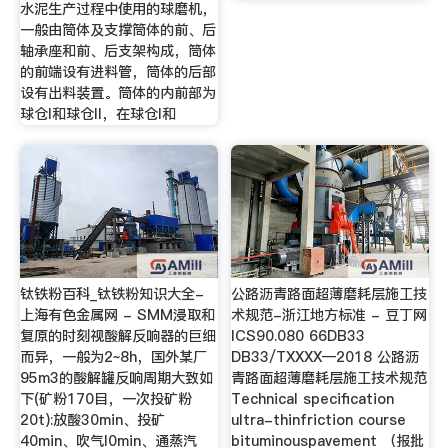
水泥生产过程中使用的球磨机，
一般由筒体及支撑筒体的前、后
轴承座和前、后支架构成，筒体
的前端设有进料管，筒体的后部
设有出料装置。筒体的内前部为
球仓I和球仓II，在球仓I和
钛铁粉百科_钛铁粉知识大全-
公路沥青路面超薄磨耗层施工技
上海有色金属网 - SMM浸取和
术规范-浙江地方标准 - 豆丁网
复原的时刻视酸解反响器的巨细
ICS90.080 66DB33
而异，一般为2~8h，国外某厂
DB33/TXXXX—2018 公路沥
95m3的酸解罐反响周期大致如
青路面超薄磨耗层施工技术规范
下(矿粉170目，一次投矿粉
Technical specification
20t):放酸30min、投矿
ultra-thinfriction course
40min、吹气l0min、通蒸汽
bituminouspavement （报批