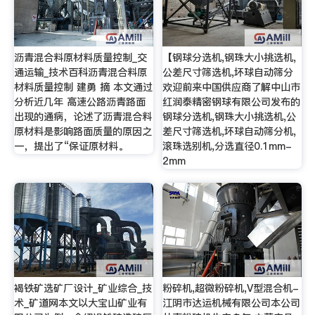
沥青混合料原材料质量控制_交
【钢球分选机,钢珠大小挑选机,
通运输_技术百科沥青混合料原
公差尺寸筛选机,坏球自动筛分
材料质量控制 建勇 摘 本文通过
欢迎前来中国供应商了解中山市
分析近几年 高速公路沥青路面
红润泰精密钢球有限公司发布的
出现的通病，论述了沥青混合料
钢球分选机,钢珠大小挑选机,公
原材料是影响路面质量的原因之
差尺寸筛选机,坏球自动筛分机,
一，提出了“保证原材料。
滚珠选别机,分选直径0.1mm-
2mm
褐铁矿选矿厂设计_矿业综合_技
粉碎机,超微粉碎机,V型混合机-
术_矿道网本文以大宝山矿业有
江阴市达运机械有限公司本公司