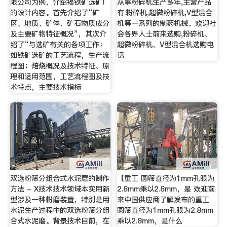
限公司为例，介绍褐铁矿选矿厂
从事粉碎机生产多年,主营产品
的设计内容。首先介绍了“矿
有:粉碎机,超微粉碎机,V型混合
区、地质、矿体、矿石物质成分
机等一系列的制药机械。欢迎社
及主要矿物特征概况”，其次介
会各界人士前来选购,粉碎机、
绍了“与选矿有关的各项工作：
超微粉碎机、V型混合机选购电
如铁矿选矿的工艺流程，生产流
话
程图；焙烧概况及技术特征、原
理和适用范围，工艺流程图及技
术特点，主要技术指标
双选粉筛分组合式水泥磨的制作
【重工 圆筛直径为1mm孔眼为
方法 - X技术技术领域本实用新
2.8mm乘以2.8mm，是 欢迎前
型涉及一种粉磨装置，特别是用
来中国供应商了解发布的重工
水泥生产过程中的双选粉筛分组
圆筛直径为1mm孔眼为2.8mm
合式水泥磨。背景技术目前，在
乘以2.8mm，是什么