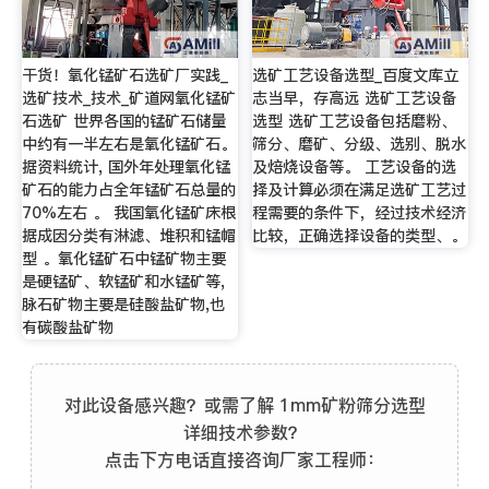
干货！氧化锰矿石选矿厂实践_
选矿工艺设备选型_百度文库立
选矿技术_技术_矿道网氧化锰矿
志当早，存高远 选矿工艺设备
石选矿 世界各国的锰矿石储量
选型 选矿工艺设备包括磨粉、
中约有一半左右是氧化锰矿石。
筛分、磨矿、分级、选别、脱水
据资料统计, 国外年处理氧化锰
及焙烧设备等。 工艺设备的选
矿石的能力占全年锰矿石总量的
择及计算必须在满足选矿工艺过
70%左右 。 我国氧化锰矿床根
程需要的条件下，经过技术经济
据成因分类有淋滤、堆积和锰帽
比较，正确选择设备的类型、。
型 。氧化锰矿石中锰矿物主要
是硬锰矿、软锰矿和水锰矿等,
脉石矿物主要是硅酸盐矿物,也
有碳酸盐矿物
对此设备感兴趣？或需了解 1mm矿粉筛分选型
详细技术参数？
点击下方电话直接咨询厂家工程师：