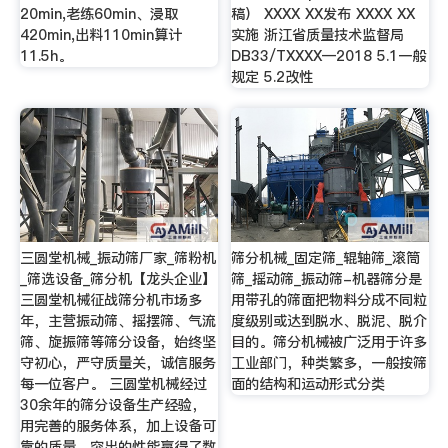
20min,老练60min、浸取
稿） XXXX XX发布 XXXX XX
420min,出料110min算计
实施 浙江省质量技术监督局
11.5h。
DB33/TXXXX—2018 5.1一般
规定 5.2改性
三圆堂机械_振动筛厂家_筛粉机
筛分机械_固定筛_辊轴筛_滚筒
_筛选设备_筛分机【龙头企业】
筛_摇动筛_振动筛-机器筛分是
三圆堂机械征战筛分机市场多
用带孔的筛面把物料分成不同粒
年，主营振动筛、摇摆筛、气流
度级别或达到脱水、脱泥、脱介
筛、旋振筛等筛分设备，始终坚
目的。筛分机械被广泛用于许多
守初心，严守质量关，诚信服务
工业部门，种类繁多，一般按筛
每一位客户。 三圆堂机械经过
面的结构和运动形式分类
30余年的筛分设备生产经验，
用完善的服务体系，加上设备可
靠的质量、突出的性能赢得了数