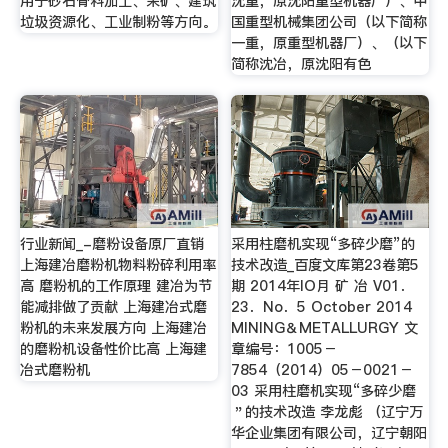
用于砂石骨料加工、采矿、建筑
沈重，原沈阳重型机器厂）、中
垃圾资源化、工业制粉等方向。
国重型机械集团公司（以下简称
一重，原重型机器厂）、（以下
简称沈冶，原沈阳有色
行业新闻_-磨粉设备原厂直销
采用柱磨机实现“多碎少磨”的
上海建冶磨粉机物料粉碎利用率
技术改造_百度文库第23卷第5
高 磨粉机的工作原理 建冶为节
期 2014年lO月 矿 冶 V01．
能减排做了贡献 上海建冶式磨
23．No．5 October 2014
粉机的未来发展方向 上海建冶
MINING＆METALLURGY 文
的磨粉机设备性价比高 上海建
章编号：1005－
冶式磨粉机
7854（2014）05－0021－
03 采用柱磨机实现“多碎少磨
＂的技术改造 李龙彪 （辽宁万
华企业集团有限公司，辽宁朝阳