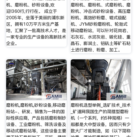
机、磨粉机、砂粉设备,欢
磨粉机、磨粉机、式磨粉机、磨
迎!360行,行行在。 成立于
粉机、冲击式砂粉设备、高压磨
2005年，坐落于美丽的浦东新
粉机、高效砂粉磨、辊式级配
区，拥有10万平方米生产基
机、JYM砂粉磨粉机、轮胎式
地，汇聚了一批高技术人才，是
移动磨粉站，可以针对花岗岩、
一家专业的生产设备的高新技术
石灰石、水泥灰岩、碳化硅、重
企业。
晶石、膨润土、铝矾土等矿石粘
土进行磨粉、粉磨、加工。
磨粉机,磨粉机,砂粉设备,移动磨
磨粉机选型举例_选矿技术_技术
粉站-、研发、销售为一体的国
_矿道网我国生产的简摆型磨粉
际性供应商，产品包括磨粉制砂
机（一个系列，约5种规格）一
设备、工业磨粉机、筛洗设备及
般都是大中型设备，因而只有少
移动式磨粉站等，这些设备主要
数大厂才能制造，如（以下简称