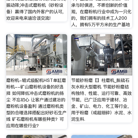
振动筛;冲击式磨粉机（砂粉设
承与时俱进，不断创新的价值
备）赢得了国内外客户的认可,
观，在磨粉机行业中成为一只化
欢迎来电来涵洽谈交流!
的，我们拥有的技术工人200
人，拥有5万平方米的生产基地
磨粉机-辊式级配机HST单缸磨
节能砂粉磨【】柱磨机_脱硫石
粉机--矿山磨粉机设备的好选
灰水粉大型磨机 节能砂粉磨结
择 如何降低冲击式磨粉机的扬
构独特、性能、运行可靠、高效
尘 不忘初心 让客户通过建冶的
节能，已广泛应用于建材、冶
磨粉机设备盈利 通过磨粉机类
金、矿山、电力、化工等行业，
型的合理选择搭配出好砂石生产
用于粉磨（或超细碎）水泥、水
线 矿石磨粉机有哪些种类？可
泥生料.
应用在哪些行业？