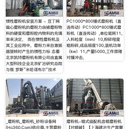
惯性磨粉机安装方案 - 豆丁网
PC1000*800锤式磨粉机（直
偏心磨粉机的磨粉力由被磨粉物
连传动）PC1000*800锤式磨
料的硬度和磨粉腔内物料的充填
粉机（直连传动）,单位能耗11,
率来决定， 而在惯性磨粉机及
入料粒度（mm）10,粉碎程度
其工业应用中，磨粉力来自激振
粗粉碎,成品细度100,装机功率
器旋转时产生的惯性力标 志着
（kw）11,产量5000,工作原理
北京凯特磨粉机有限公司由直属
对撞冲击,
大型科技企业北京矿冶研究总院
与俄 罗斯“米哈诺布尔”技术
_磨粉机_磨粉机_砂粉设备网
磨粉机-辊式级配机齿辊磨粉机
(Hc360.Com)供应商,主营磨粉
【对辊破】【上海建冶生产雷蒙