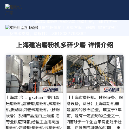
作为专业的 上海建冶磨粉机多碎少磨 制造厂家，我们致力于
为您量身定制高价值的粉体加工系统方案。获取厂家直销报价
及技术支持，请拨打：+8618037793862
上海建冶磨粉机多碎少磨 详情介绍
上海建 冶 - gkzhan工业用高
【上海市磨粉机、砂粉设备、粉
压磨粉机;雷蒙磨;磨粉机;式磨粉
磨设备，筛分】上海建冶机器
机;振动筛;冲击式磨粉机（砂粉
是国内的砂石企业，成立于7年
设备）系列产品是由上海建 冶
前，是有一定资历的企业之一，
专业供应销售,经营工业用高压
7随对于一个企业来说正处于壮
磨粉机;雷蒙磨;磨粉机;式磨粉机;
年，正是朝气蓬勃的时期。 秉