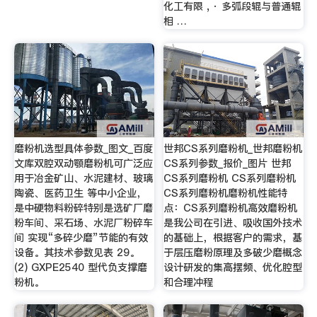
化工有限 , · 多弧段辊与普通辊
相 …
磨粉机选型具体参数_图文_百度
世邦CS系列磨粉机_世邦磨粉机
文库双腔双动颚磨粉机可广泛应
CS系列参数_报价_图片 世邦
用于冶金矿山、水泥建材、玻璃
CS系列磨粉机 CS系列磨粉机
陶瓷、医药卫生 等中小企业，
CS系列磨粉机磨粉机性能特
是中硬物料粉碎特别是选矿厂磨
点：CS系列磨粉机高效磨粉机
粉车间、采石场、水泥厂粉碎车
是我公司在引进、吸收国外技术
间 实现“多碎少磨”节能的有效
的基础上，根据客户的需求，基
设备。其技术参数见表 29。
于层压磨粉原理及多破少磨概念
(2) GXPE2540 型代负支撑磨
设计研发的集高摆频、优化腔型
粉机。
和合理冲程