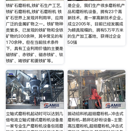
铁矿石磨粉机,铁矿石生产工艺,
是企业，我们生产很多磨粉机产
铁矿石磨粉机,铁矿石磨粉机 铁
品和磨粉机设备，拥有23个高
矿石世界上发现并利用早，应用
新技术，是一家高新技术企业。
广泛的金属矿物之一。铁矿物种
成立2005年，目前已经发展成
类繁多，已发现的铁矿物和含铁
为颇具规模的，拥有5万平方米
矿物约300余种，其中常见的有
的生产加工基地，获得过企业
170余种。但在当前技术条件
50强
下，具有工业利用价值的主要是
磁铁矿、赤铁矿、磁赤铁矿、钛
铁矿、褐铁矿和菱铁矿等。
立轴式磨粉机起动时可以达到几
振动给料机超细磨粉机-冲击式
倍电流立轴式锤式磨粉机设备是
磨粉机-鹅卵石砂粉设备-主营:
一家专业生产磨粉机设备包括磨
高压磨粉机,超细磨粉机,冲击式