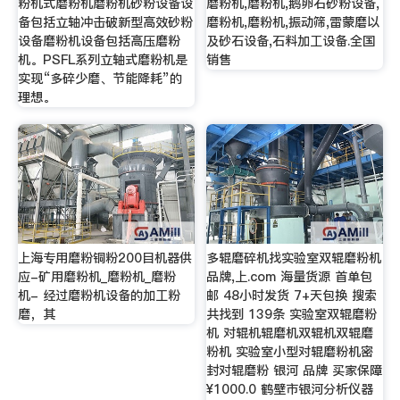
粉机式磨粉机磨粉机砂粉设备设
磨粉机,磨粉机,鹅卵石砂粉设备,
备包括立轴冲击破新型高效砂粉
磨粉机,磨粉机,振动筛,雷蒙磨以
设备磨粉机设备包括高压磨粉
及砂石设备,石料加工设备.全国
机。PSFL系列立轴式磨粉机是
销售
实现“多碎少磨、节能降耗”的
理想。
上海专用磨粉铜粉200目机器供
多辊磨碎机找实验室双辊磨粉机
应-矿用磨粉机_磨粉机_磨粉
品牌,上.com 海量货源 首单包
机- 经过磨粉机设备的加工粉
邮 48小时发货 7+天包换 搜索
磨，其
共找到 139条 实验室双辊磨粉
机 对辊机辊磨机双辊机双辊磨
粉机 实验室小型对辊磨粉机密
封对辊磨粉 银河 品牌 买家保障
¥1000.0 鹤壁市银河分析仪器