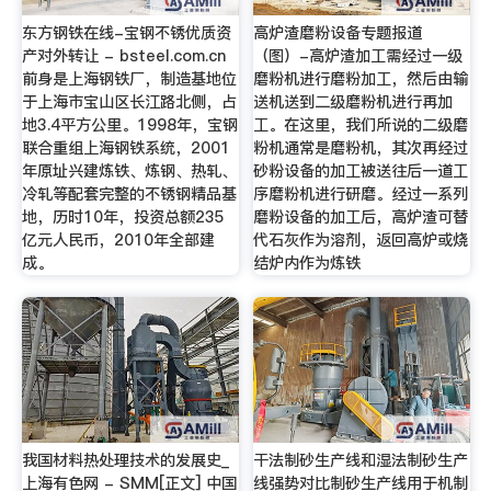
东方钢铁在线-宝钢不锈优质资
高炉渣磨粉设备专题报道
产对外转让 - bsteel.com.cn
（图）-高炉渣加工需经过一级
前身是上海钢铁厂，制造基地位
磨粉机进行磨粉加工，然后由输
于上海市宝山区长江路北侧，占
送机送到二级磨粉机进行再加
地3.4平方公里。1998年，宝钢
工。在这里，我们所说的二级磨
联合重组上海钢铁系统，2001
粉机通常是磨粉机，其次再经过
年原址兴建炼铁、炼钢、热轧、
砂粉设备的加工被送往后一道工
冷轧等配套完整的不锈钢精品基
序磨粉机进行研磨。经过一系列
地，历时10年，投资总额235
磨粉设备的加工后，高炉渣可替
亿元人民币，2010年全部建
代石灰作为溶剂，返回高炉或烧
成。
结炉内作为炼铁
我国材料热处理技术的发展史_
干法制砂生产线和湿法制砂生产
上海有色网 - SMM[正文] 中国
线强势对比制砂生产线用于机制