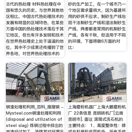
古代的热处理 材料热处理在中
砂的生产加工，在一个城市乃一
国有悠久的历史。与世界其他地
个地区需求量很大，因为基建所
区相比，中国古代热处理技术的
用的砂供不应求。制砂生产线包
发展有明显的区域特色，在某些
括干法制砂生产线和湿法制砂生
方面中国的热处理技术落后于其
产线，两者都是常用的机制砂生
它地区，但也有许多发明和技术
产线，各有千秋，但适用于不同
在世界热处理史上处于遥遥的地
的环境，下面将做6方面的对
位，其中不少成果还传播到了世
比：
界各地，对世界热处理技术的
钢渣处理和利用_百科_搜搜钢 -
上海磨粉机器厂上海大鹏磨粉机
Mysteel.com钢渣处理和利用
厂 22条信息 昆明砖机厂[云南
(disposal and utilization of
昆明市]. 面议 滚筒式洗石机的
steel slag) 炼钢过程中排出的
主要特点： 1、高度整体性：除
废渣经过加工，消除其对环境污
成品料堆料皮带机外，所有系统