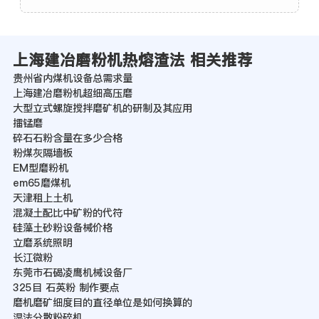
上海建冶磨粉机热熔渣法 相关推荐
贵州省内煤机设备总需求量
上海建冶磨粉机超细高压磨
大型立式螺旋搅拌磨矿机的研制及其应用
擂锰磨
碎石石粉含量在多少合格
粉煤灰隔墙板
EM型磨粉机
em65磨煤机
天津租上土机
混凝土配比中矿粉的代符
硅藻土砂粉设备械价格
立磨系统照明
长江微粉
东莞市石碣凌鹰机械设备厂
325目 石英粉 制作要点
磨机磨矿细度目的直径单位是如何换算的
湿法分散粉碎机