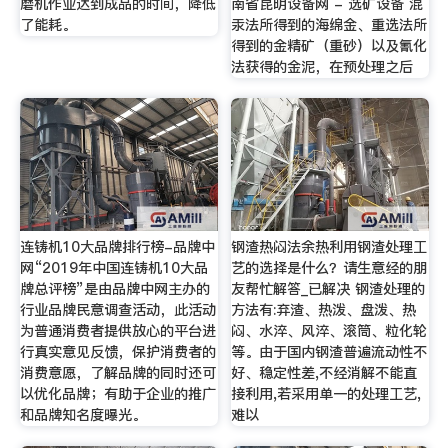
磨机作业达到成品的时间，降低
南省昆明设备网 - 选矿设备 混
了能耗。
汞法所得到的海绵金、重选法所
得到的金精矿（重砂）以及氰化
法获得的金泥，在预处理之后
连铸机10大品牌排行榜-品牌中
钢渣热闷法余热利用钢渣处理工
网“2019年中国连铸机10大品
艺的选择是什么？请生意经的朋
牌总评榜”是由品牌中网主办的
友帮忙解答_已解决 钢渣处理的
行业品牌民意调查活动，此活动
方法有:弃渣、热泼、盘泼、热
为普通消费者提供放心的平台进
闷、水淬、风淬、滚筒、粒化轮
行真实意见反馈，保护消费者的
等。由于国内钢渣普遍流动性不
消费意愿，了解品牌的同时还可
好、稳定性差,不经消解不能直
以优化品牌；有助于企业的推广
接利用,若采用单一的处理工艺,
和品牌知名度曝光。
难以