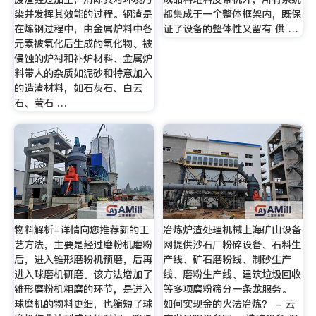
染并发挥其效能的过程。钢渣是
都集成于一个整体框架内，既保
在炼钢过程中，由金属炉料中各
证了设备的整体性又留有 供 …
元素被氧化后生成的氧化物、被
侵蚀的炉衬和补炉材料、金属炉
料带人的杂质如泥砂和特意加入
的造渣材料，如石灰石、白云
石、萤石 …
物料解析-详情向您推荐新的工
冶炼炉渣处理机械上海矿山设备
艺方法，主要是经过磨粉机磨粉
网提供沙石厂粉碎设备、石料生
后，进入锥形磨粉机预磨，后再
产线、矿石磨粉线、制砂生产
进入球磨机研磨。该方法增加了
线、磨粉生产线、建筑垃圾回收
锥形磨粉机粗磨的环节，是进入
等多项磨粉筛分一条龙服务。
球磨机的物料更细，也缩短了球
如何实现金的火法冶炼？ - 云