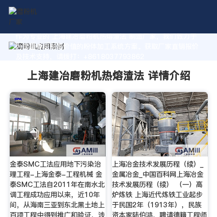
作为专业的 上海建冶磨粉机热熔渣法 制造厂家，我们致力于
为您量身定制高价值的粉体加工系统方案。获取厂家直销报价
及技术支持，请拨打：+8618037793862
上海建冶磨粉机热熔渣法 详情介绍
金泰SMC工法应用地下污染治
上海冶金技术发展历程（续）_
理工程-上海金泰-工程机械 金
金属冶金_中国百科网上海冶金
泰SMC工法自2011年在南水北
技术发展历程（续） （一）高
调工程成功应用以来，近10年
炉炼铁 上海近代炼铁工业起步
间，从海南三亚到东北黑土地上
于民国2年（1913年），民族
百项工程中得到推广和验证，涉
资本家陆伯鸿，聘请德籍工程师