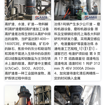
高炉渣、水渣、矿渣--物料解
冶炼1吨钢产生多少公斤渣 - 磨
析|高炉渣磨粉|高炉渣加工设备
粉机器设备，磨粉机器设备 原
高炉渣是冶炼生铁时从高炉中排
料及宝钢钢坯依托上海各大科研
出的废物，当炉温达到1400—
研究所研发力量，采用真空感应
1600℃时，炉料熔融，矿石中
炉、电渣重熔炉等装备冶炼 永
的脉石、焦炭中的灰分和助溶剂
通电渣工艺规程_1[1][1][1] -
和其他不能进入生铁中的杂质形
道客巴巴 电渣炉项目组 第 9 页
成以硅酸盐和铝酸盐为主浮在铁
共 17 页 结晶器直径 造渣电压
水上面的熔渣。高炉渣中主要成
造渣电流 造渣时间 1 吨炉 312
分为CaO、SiO2、Al2O3。
mm 方 45V 3000A 20min
高炉渣是一种工业固体废物。高
4、加完渣待渣化清后再精炼一
炉炼铁过程中排出
定的时间换入金属