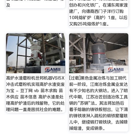
及
创办和兴化铁厂，在浦东周家渡
建厂，向德商西门子洋行订购
10吨熔矿炉（高炉）1座，以后
又购25吨熔炼炉1座。
高炉水渣磨粉机世邦机器VSI5X
[过载]黑色金属冶炼与加工明代
冲击式磨粉机实现高炉水渣变废
前一阶段，江南冶炼金属业发达
为宝 - 豆丁网 vb 苗木求购 苗
有不少知名的大钢坊。进入了明
木供应 苗木信息 高炉水渣是处
代中期，江苏冶匠创造冶炼工具
理高炉炉渣后的残留物，它的处
钢的“苏钢”法。其法将加热后
理问题一直是困扰社会的难题。
着手熔融的铸铁板钳出，让下滴
的铸铁液淋入疏松的锻铁窟窿眼
儿中，继续锻打锻铁块，去掉除
掉熔渣，变成钢条。