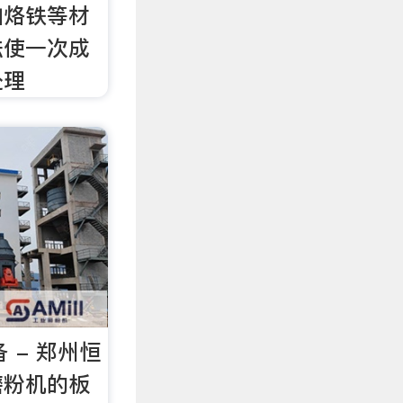
加烙铁等材
法使一次成
处理
 - 郑州恒
磨粉机的板