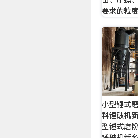
要求的粒
小型锤式磨
料锤破机新
型锤式磨粉
锤破机新