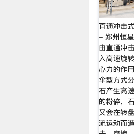
直通冲击式
- 郑州恒
由直通冲
入高速旋
心力的作
伞型方式
石产生高
的粉碎，
又会在转
流运动而
击、摩擦