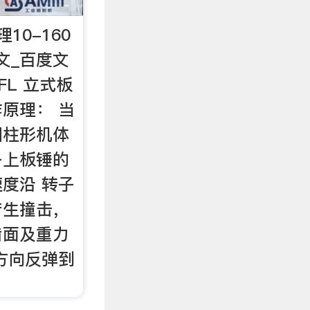
10-160
文_百度文
L 立式板
原理： 当
圆柱形机体
子上板锤的
度沿 转子
产生撞击，
齿面及重力
方向反弹到