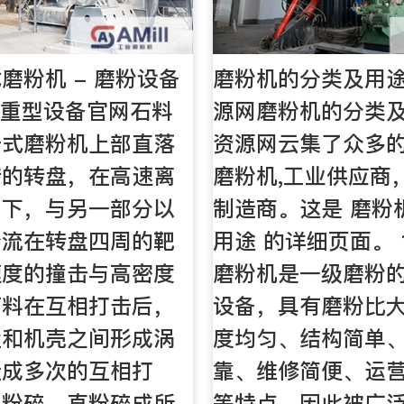
磨粉机 - 磨粉设备
磨粉机的分类及用途
星重型设备官网石料
源网磨粉机的分类及
击式磨粉机上部直落
资源网云集了众多的
转的转盘，在高速离
磨粉机,工业供应商
用下，与另一部分以
制造商。这是 磨粉
分流在转盘四周的靶
用途 的详细页面。
速度的撞击与高密度
磨粉机是一级磨粉
石料在互相打击后，
设备，具有磨粉比
盘和机壳之间形成涡
度均匀、结构简单
造成多次的互相打
靠、维修简便、运
、粉碎、直粉碎成所
等特点，因此被广