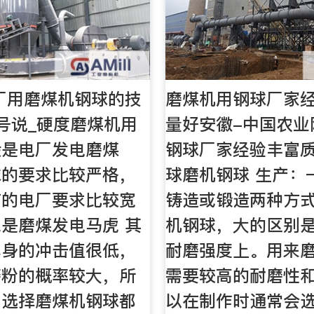
电厂用磨煤机钢球的技
磨煤机用钢球厂家
号说_硬度磨煤机用
量好安徽-中国农业
般是电厂发电磨煤
钢球厂家经验丰富
球的要求比较严格，
球磨机钢球 生产：
有的电厂要求比较宽
铸造或锻造两种方
是磨煤发电马虎 其
机钢球，大的区别
本身的冲击值很低，
耐磨强度上。用来
磨粉的概率较大，所
需要较高的耐磨性
厂选择磨煤机钢球都
以在制作时通常会