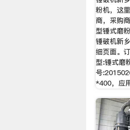
粉机，这
商，采购
型锤式磨粉
锤破机新
细页面。订货
型:锤式磨
号:2015
*400，应