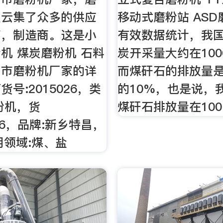
里云集了众多的供应
移动式磨粉站 ASD
商，制造商。这是小
有效数据统计，我
机 煤炭磨粉机 石料
炭开采量大约在100
乡市磨粉机厂家的详
而煤矸石的排放量
号:2015026，类
的10%，也是说，
粉机，货
煤矸石排放量在100
026，品牌:新乡特昌，
用领域:煤、盐