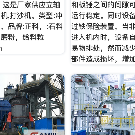
。这是厂家供应立轴
和板锤之间的间隙
机,打沙机。类型:冲
运行稳定。同时设
，品牌:正科，:石料
过铁保险装置，当
料磨粉，给料粒
进入机内时，设备
m
易物排处，然而减
部件造成损坏，增加