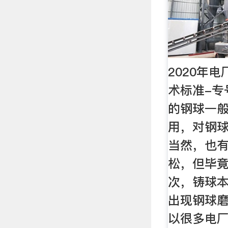
2020年
术标准-专
的钢球一
用，对钢
当然，也
松，但毕竟
次，铸球
出现钢球
以很多电