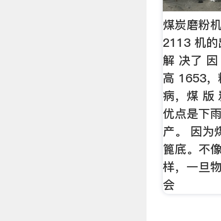
煤炭磨粉机
2113 机
解 决了 因
高 1653
病，煤 版 
优点是下
产。 因为
篦底。不
样，一旦物
会