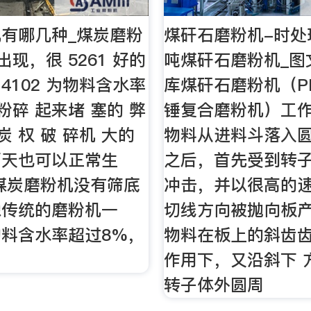
有哪几种_煤炭磨粉
煤矸石磨粉机-时处理
的出现，很 5261 好的
吨煤矸石磨粉机_图
 4102 为物料含水率
库煤矸石磨粉机（PF
，粉碎 起来堵 塞的 弊
锤复合磨粉机）工作
炭 权 破 碎机 大的
物料从进料斗落入
雨天也可以正常生
之后，首先受到转
煤炭磨粉机没有筛底
冲击，并以很高的速
像传统的磨粉机一
切线方向被抛向板
料含水率超过8%，
物料在板上的斜齿
作用下，又沿斜下 
转子体外圆周