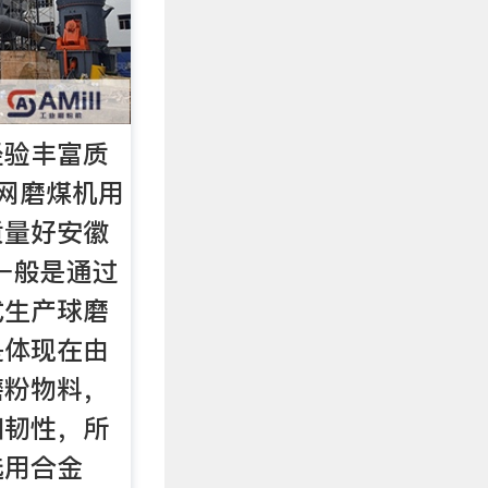
经验丰富质
网磨煤机用
质量好安徽
一般是通过
式生产球磨
是体现在由
磨粉物料，
和韧性，所
选用合金