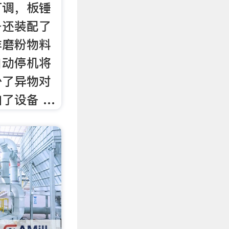
可调，板锤
备还装配了
非磨粉物料
自动停机将
少了异物对
了设备 …