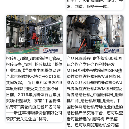
和生产。公司集调研、设计、开
发、制造、服务于一体。
粉碎机_超微_超细粉碎机_食品_
产品风雨兼程 春华秋实60载国
粉碎设备_饲料-粉碎机找 “粉体
际合作产学研合作科技研发
行业年度奖”是由中国粉体网联
MTM系列冲击式粉碎机SFM热
合北京粉体技术协会于2013年
塑性塑料微粉磨HWV系列旋风
共同发起， 浙江丰利荣膺2019
磨WDJ系列涡轮式粉碎机QWJ
年度粉体行业受关注企业称号
气流涡旋微粉机CWM系列超级
日前，2019年度粉体行业年度
涡流磨磨粉机_中国粉体网_磨粉
奖项评选揭晓，享有“中国粉碎
机厂商_磨粉机原理_磨粉机 中
机专家”美誉的浙江省知名商号
国粉体网磨粉机专场是业内全的
——浙江丰利粉碎设备有限公司
磨粉机产品交易平台，您可以查
荣获“受关注企业”称号。
看海量精选的 磨粉机 产品信
息，还可以浏览磨粉机公司信