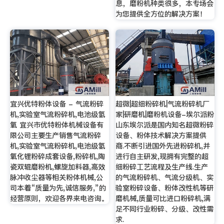
息，磨粉机种类很多，本专场会
为您提供全方位的解决方案！
宜兴优特粉体设备 - 气流粉碎
超微|超细粉碎机|气流粉碎机厂
机,实验室气流粉碎机,电池级氢
家|研磨机|磨粉机设备-埃尔派粉
氧 宜兴市优特粉体机械设备有
山东埃尔派是国内知名超微粉碎
限公司主要生产销售气流粉碎
设备、粉体技术解决方案提供
机,实验室气流粉碎机,电池级氢
商.不断引进国外先进粉碎机,并
氧化锂粉碎成套设备,粉碎机,陶
进行自主研发,现拥有完整的超
瓷双辊磨粉机,螺旋加料器,高效
细粉碎工艺流程及生产线.生产
脉冲收尘器等相关粉体机械,公
的气流粉碎机、气流分级机、实
司本着“质量为先,诚信服务,”的
验室粉碎设备、粉体改性机等研
经营原则，欢迎各界来电咨询。
磨机械,质量可比进口粉碎机,满
足不同行业粉碎、分级、改性需
求.