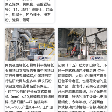
聚乙烯醇、黄原胶、硅酸镁铝
等； 11、填料：高岭土、硅藻
土、膨润土、凹凸棒土、滑石
粉、淀粉、葡萄
网页视图钾长石粉物料平衡钾长
记实（十五）助力矿山绿化，环
石粉项目立项报告书由中国项目
保一体式移动碎沙机走进 位于
可行性研究网编写,中国项目可
河南南阳、大别山的新县不仅是
行性研究网从业多年,钾长石粉
红色革命老区，也是花岗岩的重
项目立项报告书品质有保证。,
要产区，当地对于花岗石资源的
· 时产10吨的钾长石立式磨粉
开采也越来越普遍，为了保护生
机（mm）≤20,粉碎程度超细粉
态环境，所选的加工设备也更加
碎,成品细度5-47,装机功率
精细化。今年年初，机器两台一
145-165,产量0.4-4.5,工作原
体式移动碎沙机和一台移动筛沙