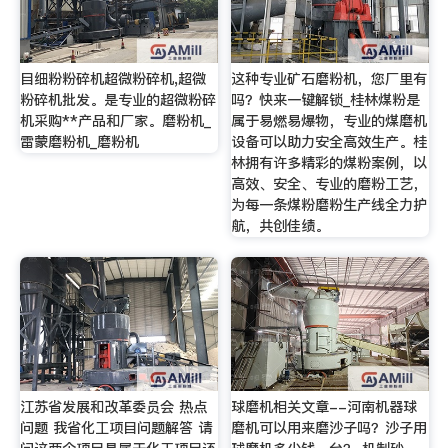
目细粉粉碎机超微粉碎机,超微
这种专业矿石磨粉机，您厂里有
粉碎机批发。是专业的超微粉碎
吗？快来一键解锁_桂林煤粉是
机采购**产品和厂家。磨粉机_
属于易燃易爆物，专业的煤磨机
雷蒙磨粉机_磨粉机
设备可以助力安全高效生产。桂
林拥有许多精彩的煤粉案例，以
高效、安全、专业的磨粉工艺，
为每一条煤粉磨粉生产线全力护
航，共创佳绩。
江苏省发展和改革委员会 热点
球磨机相关文章--河南机器球
问题 我省化工项目问题解答 请
磨机可以用来磨沙子吗？沙子用