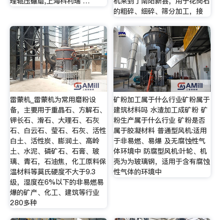
理辊压碾磨,上海科利瑞 …
机来到了南阳新县，用于花岗石
的粗碎、细碎、筛分加工，接
雷蒙机_雷蒙机为常用磨粉设
矿粉加工属于什么行业矿粉属于
备，主要用于重晶石、方解石、
建筑材料吗 水渣加工成矿粉 矿
钾长石、滑石、大理石、石灰
粉生产属于什么行业 矿粉是否
石、白云石、莹石、石灰、活性
属于胶凝材料 普通型风机:适用
白土、活性炭、膨润土、高岭
于非易燃、易爆 及无腐蚀性气
土、水泥、磷矿石、石膏、玻
体环境中 防腐型风机:叶轮、机
璃、青石，石油焦，化工原料保
壳为为玻璃钢，适用于含有腐蚀
温材料等莫氏硬度不大于9.3
性气体的环境中
级，湿度在6%以下的非易燃易
爆的矿产、化工、建筑等行业
280多种