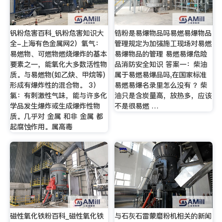
钒粉危害百科_钒粉危害知识大
锆粉是易爆物品吗易燃易爆物品
全-上海有色金属网2）氧气：
管理规定为加强施工现场对易燃
易燃物、可燃物燃烧爆炸的基本
易爆物品的管理 易燃易爆危险
要素之一，能氧化大多数活性物
品消防安全知识 答案一：柴油
质。与易燃物(如乙炔、甲烷等)
属于易燃易爆品吗,在国家标准
形成有爆炸性的混合物。 3）
易燃易爆名录里怎么没有 ？柴
氯：有刺激性气味，能与许多化
油只是含炭量高，放热多，应该
学品发生爆炸或生成爆炸性物
不是很易燃 …
质。几乎对 金属 和非 金属 都
起腐蚀作用。属高毒
磁性氧化铁粉百科_磁性氧化铁
与石灰石雷蒙磨粉机相关的新闻