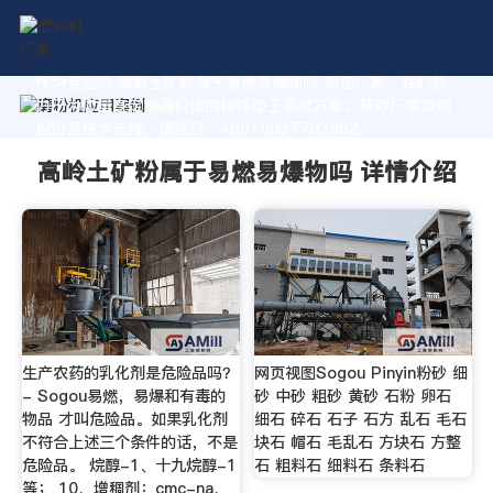
作为专业的 高岭土矿粉属于易燃易爆物吗 制造厂家，我们致
力于为您量身定制高价值的粉体加工系统方案。获取厂家直销
报价及技术支持，请拨打：+8618037793862
高岭土矿粉属于易燃易爆物吗 详情介绍
生产农药的乳化剂是危险品吗？
网页视图Sogou Pinyin粉砂 细
- Sogou易燃，易爆和有毒的
砂 中砂 粗砂 黄砂 石粉 卵石
物品 才叫危险品。如果乳化剂
细石 碎石 石子 石方 乱石 毛石
不符合上述三个条件的话，不是
块石 帽石 毛乱石 方块石 方整
危险品。 烷醇-1、十九烷醇-1
石 粗料石 细料石 条料石
等； 10、增稠剂：cmc-na、