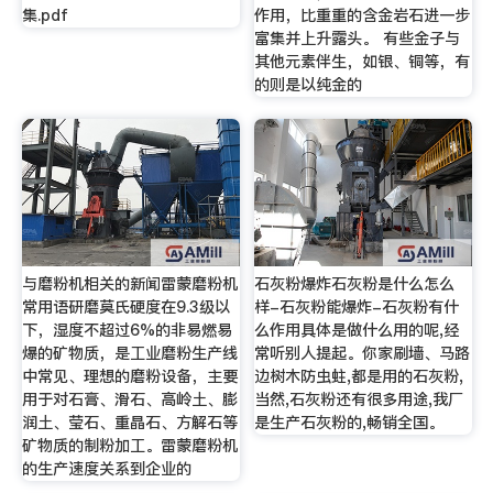
集.pdf
作用，比重重的含金岩石进一步
富集并上升露头。 有些金子与
其他元素伴生，如银、铜等，有
的则是以纯金的
与磨粉机相关的新闻雷蒙磨粉机
石灰粉爆炸石灰粉是什么怎么
常用语研磨莫氏硬度在9.3级以
样-石灰粉能爆炸-石灰粉有什
下，湿度不超过6%的非易燃易
么作用具体是做什么用的呢,经
爆的矿物质，是工业磨粉生产线
常听别人提起。你家刷墙、马路
中常见、理想的磨粉设备，主要
边树木防虫蛀,都是用的石灰粉,
用于对石膏、滑石、高岭土、膨
当然,石灰粉还有很多用途,我厂
润土、莹石、重晶石、方解石等
是生产石灰粉的,畅销全国。
矿物质的制粉加工。雷蒙磨粉机
的生产速度关系到企业的