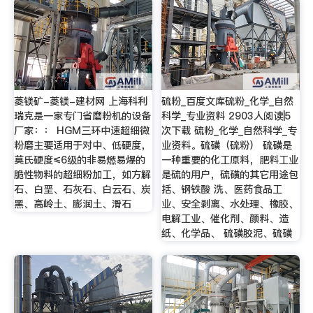
菱镁矿-菱镁-建材网 上海科利
硫粉_百度文库硫粉_化学_自然
瑞克是一家专门省磨粉机的设备
科学_专业资料 2903人阅读|5
厂家：： HGM三环中速超细微
次下载 硫粉_化学_自然科学_专
粉磨主要适用于对中、低硬度，
业资料。硫磺（硫粉） 硫磺是
莫氏硬度≤6级的非易燃易爆的
一种重要的化工原料，肥料工业
脆性物料的超细粉加工，如方解
是硫的用户，硫磺的其它用途包
石、白垩、石灰石、白云石、炭
括、钢铁酸 洗、医药食品工
黑、高岭土、膨润土、滑石
业、安全剥离、水处理、橡胶、
电解工业、催化剂、颜料、造
纸、化学品、 硫磺胶泥、硫磺