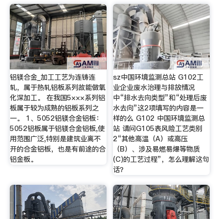
铝镁合金_加工工艺为连铸连
sz中国环境监测总站 G102工
轧，属于热轧铝板系列故能做氧
业企业废水治理与排放情况
化深加工。 在我国5×××系列铝
中“排水去向类型”和“处理后废
板属于较为成熟的铝板系列之
水去向”这2项填写的内容是一
一。 1、5052铝镁合金铝板：
样的么 G102 中国环境监测总
5052铝板属于铝镁合金铝板,使
站 请问G105表风险工艺类别
用范围广泛,特别是建筑业离不
2“其他高温（A）或高压
开的合金铝板，也是有前途的合
（B）、涉及易燃易爆等物质
铝金板。
(C)的工艺过程”，怎么理解这句
话？