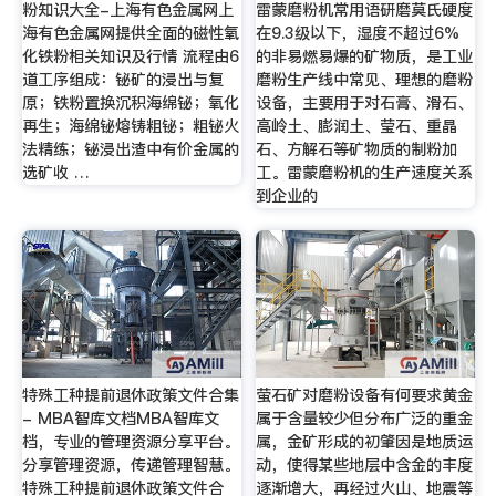
粉知识大全-上海有色金属网上
雷蒙磨粉机常用语研磨莫氏硬度
海有色金属网提供全面的磁性氧
在9.3级以下，湿度不超过6%
化铁粉相关知识及行情 流程由6
的非易燃易爆的矿物质，是工业
道工序组成：铋矿的浸出与复
磨粉生产线中常见、理想的磨粉
原；铁粉置换沉积海绵铋；氧化
设备，主要用于对石膏、滑石、
再生；海绵铋熔铸粗铋；粗铋火
高岭土、膨润土、莹石、重晶
法精练；铋浸出渣中有价金属的
石、方解石等矿物质的制粉加
选矿收 …
工。雷蒙磨粉机的生产速度关系
到企业的
特殊工种提前退休政策文件合集
萤石矿对磨粉设备有何要求黄金
- MBA智库文档MBA智库文
属于含量较少但分布广泛的重金
档，专业的管理资源分享平台。
属，金矿形成的初肇因是地质运
分享管理资源，传递管理智慧。
动，使得某些地层中含金的丰度
特殊工种提前退休政策文件合
逐渐增大，再经过火山、地震等